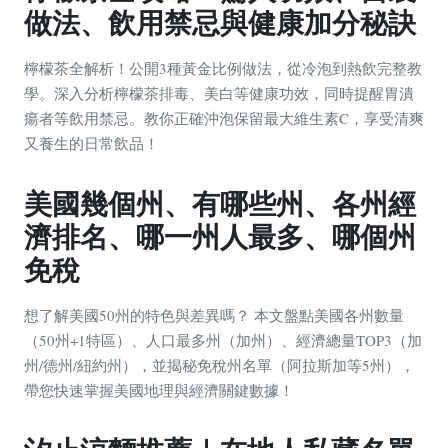
做法、飲用禁忌與健康加分秘訣
檸檬茶全解析！公開3種黃金比例做法，從冷泡到熱飲完整教
學。深入分析檸檬茶排毒、美白等健康功效，同時提醒胃潰
瘍者等飲用禁忌。教你正確沖泡保留最大維生素C，享受清爽
又養生的日常飲品！
美國幾個州、有哪些州、各州經
濟排名、哪一州人最多、哪個州
免稅
想了解美國50州的特色與差異嗎？ 本文盤點美國各州數量
（50州+1特區）、人口最多州（加州）、經濟總量TOP3（加
州/德州/紐約州），並揭秘免稅州名單（阿拉斯加等5州），
帶您快速掌握美國地理與經濟關鍵數據！