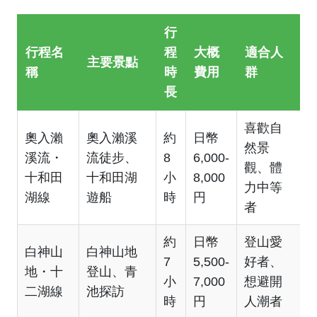
行
行程名
程
大概
適合人
主要景點
稱
時
費用
群
長
喜歡自
奧入瀨
奧入瀨溪
約
日幣
然景
溪流・
流徒步、
8
6,000-
觀、體
十和田
十和田湖
小
8,000
力中等
湖線
遊船
時
円
者
約
日幣
登山愛
白神山
白神山地
7
5,500-
好者、
地・十
登山、青
小
7,000
想避開
二湖線
池探訪
時
円
人潮者