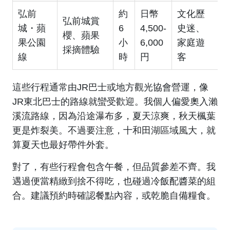
弘前
約
日幣
文化歷
弘前城賞
城・蘋
6
4,500-
史迷、
櫻、蘋果
果公園
小
6,000
家庭遊
採摘體驗
線
時
円
客
這些行程通常由JR巴士或地方觀光協會營運，像
JR東北巴士
的路線就蠻受歡迎。我個人偏愛奧入瀨
溪流路線，因為沿途瀑布多，夏天涼爽，秋天楓葉
更是炸裂美。不過要注意，十和田湖區域風大，就
算夏天也最好帶件外套。
對了，有些行程會包含午餐，但品質參差不齊。我
遇過便當精緻到捨不得吃，也碰過冷飯配醬菜的組
合。建議預約時確認餐點內容，或乾脆自備糧食。