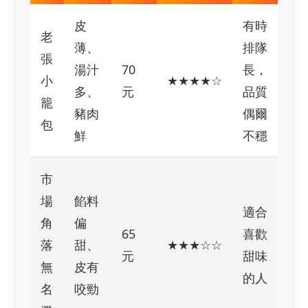
皮
有時
老
薄、
排隊
張
湯汁
70
長，
小
★★★★☆
多、
元
品質
籠
豬肉
偶爾
包
鮮
不穩
市
場
餡料
適合
角
偏
65
喜歡
落
甜、
★★★☆☆
元
甜味
無
皮有
的人
名
咬勁