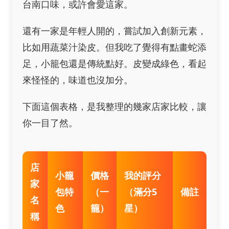
台南口味，或許會愛這家。
還有一家是年輕人開的，嘗試加入創新元素，
比如用蔬菜汁染皮。但我吃了覺得有點畫蛇添
足，小籠包還是傳統點好。皮變成綠色，看起
來怪怪的，味道也沒加分。
下面這個表格，是我整理的幾家店家比較，讓
你一目了然。
店
小籠
價格
我的評分
家
包特
（一
（滿分5
備註
名
色
籠）
星）
稱