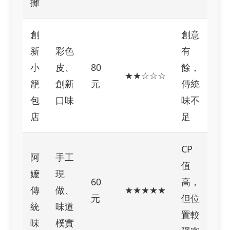
攤
創
創意
新
彩色
有
小
皮、
80
餘，
★★☆☆☆
籠
創新
元
傳統
包
口味
味不
店
足
CP
阿
手工
值
嬤
現
60
高，
傳
做、
★★★★★
元
但位
統
味道
置較
味
樸實