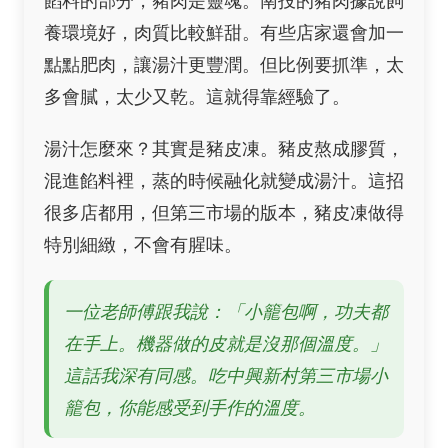
餡料的部分，豬肉是靈魂。南投的豬肉據說飼
養環境好，肉質比較鮮甜。有些店家還會加一
點點肥肉，讓湯汁更豐潤。但比例要抓準，太
多會膩，太少又乾。這就得靠經驗了。
湯汁怎麼來？其實是豬皮凍。豬皮熬成膠質，
混進餡料裡，蒸的時候融化就變成湯汁。這招
很多店都用，但第三市場的版本，豬皮凍做得
特別細緻，不會有腥味。
一位老師傅跟我說：「小籠包啊，功夫都
在手上。機器做的皮就是沒那個溫度。」
這話我深有同感。吃中興新村第三市場小
籠包，你能感受到手作的溫度。