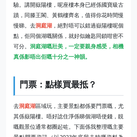
驗。講開嶽陽樓，呢座樓本身已經係國寶級古
蹟，同滕王閣、黃鶴樓齊名，值得你花時間慢
慢睇。去
洞庭湖
，絕對唔可以錯過嶽陽樓呢個
點，佢同個湖嘅關係，就好似鑰匙同鎖咁密不
可分。
洞庭湖嘅壯美，一定要親身感受，相機
真係影唔出佢嘅十分之一神韻。
門票：點樣買最抵？
去
洞庭湖
區域玩，主要景點都係要門票嘅，尤
其係嶽陽樓。唔好諗住淨係睇個湖唔使錢，靚
嘅觀景位通常都圈起咗。下面係我整理嘅主要