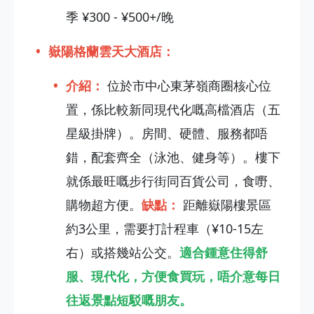
季 ¥300 - ¥500+/晚
嶽陽格蘭雲天大酒店：
介紹：
位於市中心東茅嶺商圈核心位
置，係比較新同現代化嘅高檔酒店（五
星級掛牌）。房間、硬體、服務都唔
錯，配套齊全（泳池、健身等）。樓下
就係最旺嘅步行街同百貨公司，食嘢、
購物超方便。
缺點：
距離嶽陽樓景區
約3公里，需要打計程車（¥10-15左
右）或搭幾站公交。
適合鍾意住得舒
服、現代化，方便食買玩，唔介意每日
往返景點短駁嘅朋友。