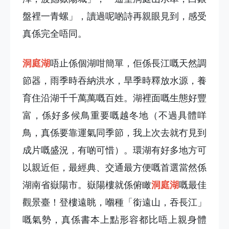
盤裡一青螺」，讀過呢啲詩再親眼見到，感受
真係完全唔同。
洞庭湖
唔止係個湖咁簡單，佢係長江嘅天然調
節器，雨季時吞納洪水，旱季時釋放水源，養
育住沿湖千千萬萬嘅百姓。湖裡面嘅生態好豐
富，係好多候鳥重要嘅越冬地（不過具體咩
鳥，真係要靠運氣同季節，我上次去就冇見到
成片嘅盛況，有啲可惜）。環湖有好多地方可
以親近佢，最經典、交通最方便嘅首選當然係
湖南省嶽陽市。嶽陽樓就係俯瞰
洞庭湖
嘅最佳
觀景臺！登樓遠眺，嗰種「銜遠山，吞長江」
嘅氣勢，真係書本上點形容都比唔上親身體