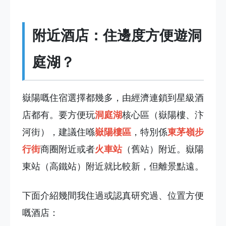
附近酒店：住邊度方便遊洞
庭湖？
嶽陽嘅住宿選擇都幾多，由經濟連鎖到星級酒
店都有。要方便玩
洞庭湖
核心區（嶽陽樓、汴
河街），建議住喺
嶽陽樓區
，特別係
東茅嶺步
行街
商圈附近或者
火車站
（舊站）附近。嶽陽
東站（高鐵站）附近就比較新，但離景點遠。
下面介紹幾間我住過或認真研究過、位置方便
嘅酒店：