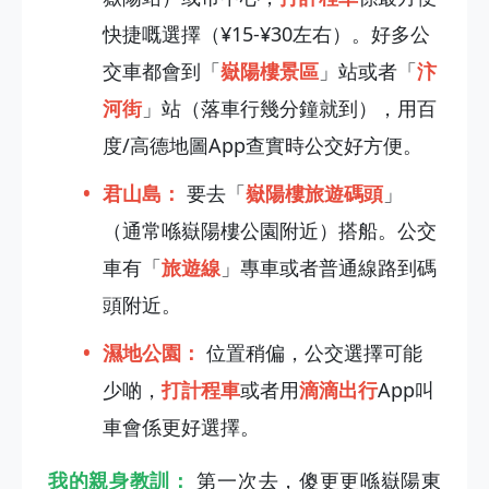
快捷嘅選擇（¥15-¥30左右）。好多公
交車都會到「
嶽陽樓景區
」站或者「
汴
河街
」站（落車行幾分鐘就到），用百
度/高德地圖App查實時公交好方便。
君山島：
要去「
嶽陽樓旅遊碼頭
」
（通常喺嶽陽樓公園附近）搭船。公交
車有「
旅遊線
」專車或者普通線路到碼
頭附近。
濕地公園：
位置稍偏，公交選擇可能
少啲，
打計程車
或者用
滴滴出行
App叫
車會係更好選擇。
我的親身教訓：
第一次去，傻更更喺嶽陽東