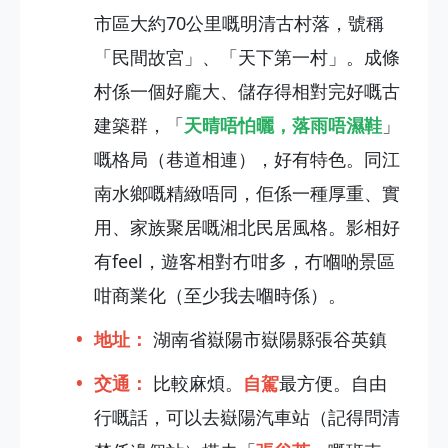
市區大約70公里嘅明清古村落，號稱
「民間故宮」、「天下第一村」。成條
村係一個好龐大、儲存得相對完好嘅古
建築群，「
天晴唔怕曬，落雨唔濕鞋
」
嘅格局（巷道相連），好有特色。同江
南水鄉嘅精緻唔同，佢係一種厚重、實
用、家族聚居嘅湘北民居風格。影相好
有feel，遊客相對冇咁多，冇嗰啲景區
咁商業化（至少我去嗰時係）。
地址：
湖南省嶽陽市嶽陽縣張谷英鎮
交通：
比較麻煩。
自駕
最方便。自由
行嘅話，可以去嶽陽汽車站（記得問清