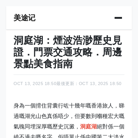
美途记
洞庭湖：煙波浩渺歷史見
證．門票交通攻略．周邊
景點美食指南
OCT 13, 2025 18:50
最後更新：OCT 13, 2025 18:50
身為一個揹住背囊行咗十幾年嘅香港旅人，睇
過嘅湖光山色真係唔少，但要數到嗰種宏大嘅
氣魄同埋深厚嘅歷史沉澱，
洞庭湖
絕對係一個
繞不過去嘅名字。佢唔單止係中國第二大淡水