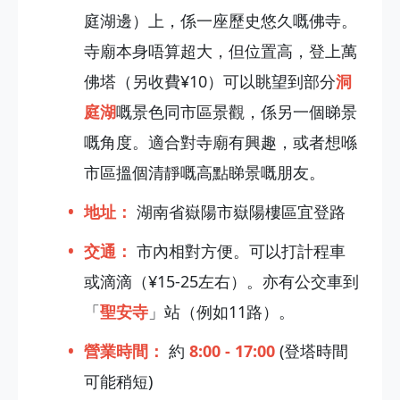
庭湖邊）上，係一座歷史悠久嘅佛寺。
寺廟本身唔算超大，但位置高，登上萬
佛塔（另收費¥10）可以眺望到部分
洞
庭湖
嘅景色同市區景觀，係另一個睇景
嘅角度。適合對寺廟有興趣，或者想喺
市區搵個清靜嘅高點睇景嘅朋友。
地址：
湖南省嶽陽市嶽陽樓區宜登路
交通：
市內相對方便。可以打計程車
或滴滴（¥15-25左右）。亦有公交車到
「
聖安寺
」站（例如11路）。
營業時間：
約
8:00 - 17:00
(登塔時間
可能稍短)