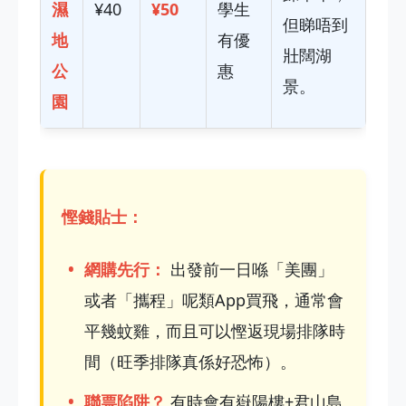
濕
¥40
¥50
學生
但睇唔到
地
有優
壯闊湖
公
惠
景。
園
慳錢貼士：
網購先行：
出發前一日喺「美團」
或者「攜程」呢類App買飛，通常會
平幾蚊雞，而且可以慳返現場排隊時
間（旺季排隊真係好恐怖）。
聯票陷阱？
有時會有嶽陽樓+君山島