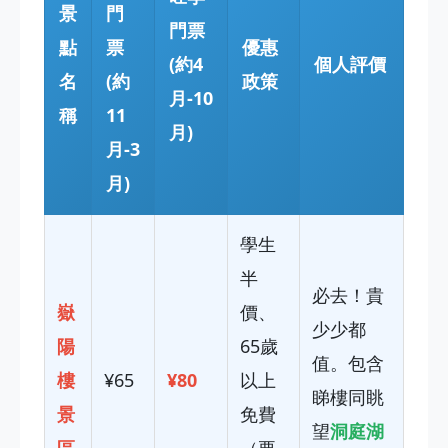
景
門
門票
點
票
優惠
(約4
個人評價
名
(約
政策
月-10
稱
11
月)
月-3
月)
學生
半
必去！貴
嶽
價、
少少都
陽
65歲
值。包含
樓
¥65
¥80
以上
睇樓同眺
景
免費
望
洞庭湖