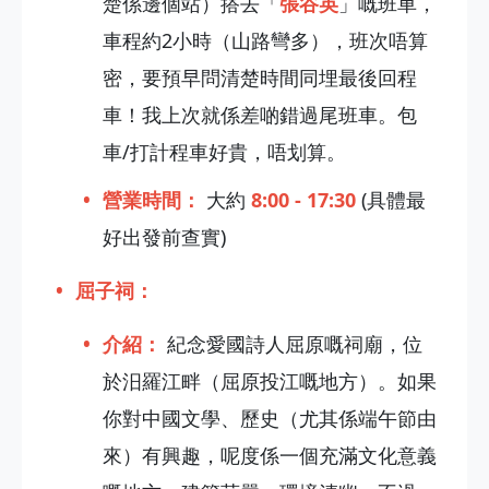
楚係邊個站）搭去「
張谷英
」嘅班車，
車程約2小時（山路彎多），班次唔算
密，要預早問清楚時間同埋最後回程
車！我上次就係差啲錯過尾班車。包
車/打計程車好貴，唔划算。
營業時間：
大約
8:00 - 17:30
(具體最
好出發前查實)
屈子祠：
介紹：
紀念愛國詩人屈原嘅祠廟，位
於汨羅江畔（屈原投江嘅地方）。如果
你對中國文學、歷史（尤其係端午節由
來）有興趣，呢度係一個充滿文化意義