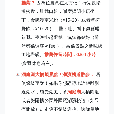
推薦？
因為位置實在太方便！行完嶽陽
樓落嚟，肚餓口乾，喺度搵間小店坐
下，食碗湖南米粉（¥15-20）或者買杯
野飲（¥10-20），醫下肚、抖下氣係唔
錯嘅。夜晚掛起燈籠，氣氛都幾好（雖
然都係遊客區feel）。當係景點之間嘅緩
衝地帶囉。
推薦停留時間：0.5-1小時
(食野休息為主)。
洞庭湖大橋觀景點 / 湖濱棧道散步：
唔
使錢嘅享受！如果你想靜靜地近距離親
近湖水，感受湖風，喺
洞庭湖
大橋附近
或者嶽陽樓公園外圍嘅湖濱棧道（如果
有開放）走走係不錯嘅選擇。睇睇當地