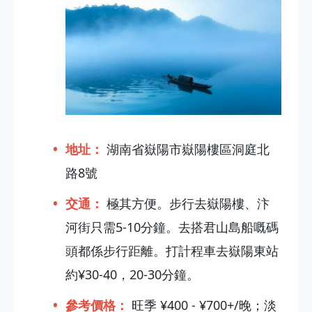
地址：
湖南省嶽陽市嶽陽樓區洞庭北
路8號
交通：
極其方便。步行去嶽陽樓、汴
河街只需5-10分鐘。去搭君山島船嘅碼
頭都係步行距離。打計程車去嶽陽東站
約¥30-40，20-30分鐘。
參考價格：
旺季 ¥400 - ¥700+/晚；淡