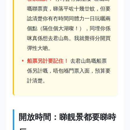
嘅聯票賣，睇落平咗十幾廿蚊，但要
諗清楚你有冇時間同體力一日玩曬兩
個點（隔住個大湖㗎！），同埋你係
咪真係想去君山島。我就覺得分開買
彈性大啲。
船票另計要記住！
去君山島嘅船票
係另計嘅，唔包喺門票入面，預算要
計清楚。
開放時間：睇靚景都要睇時