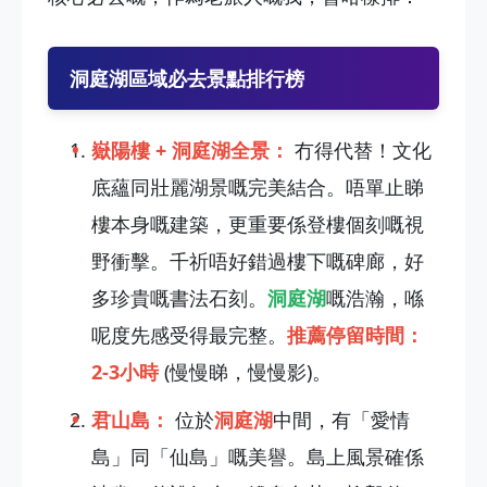
洞庭湖區域必去景點排行榜
嶽陽樓 + 洞庭湖全景：
冇得代替！文化
底蘊同壯麗湖景嘅完美結合。唔單止睇
樓本身嘅建築，更重要係登樓個刻嘅視
野衝擊。千祈唔好錯過樓下嘅碑廊，好
多珍貴嘅書法石刻。
洞庭湖
嘅浩瀚，喺
呢度先感受得最完整。
推薦停留時間：
2-3小時
(慢慢睇，慢慢影)。
君山島：
位於
洞庭湖
中間，有「愛情
島」同「仙島」嘅美譽。島上風景確係