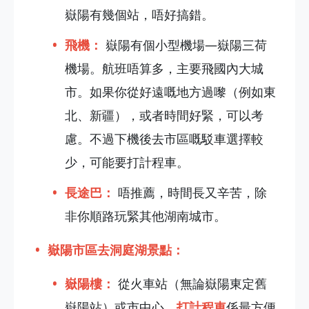
嶽陽有幾個站，唔好搞錯。
飛機：
嶽陽有個小型機場—嶽陽三荷
機場。航班唔算多，主要飛國內大城
市。如果你從好遠嘅地方過嚟（例如東
北、新疆），或者時間好緊，可以考
慮。不過下機後去市區嘅駁車選擇較
少，可能要打計程車。
長途巴：
唔推薦，時間長又辛苦，除
非你順路玩緊其他湖南城市。
嶽陽市區去洞庭湖景點：
嶽陽樓：
從火車站（無論嶽陽東定舊
嶽陽站）或市中心，
打計程車
係最方便