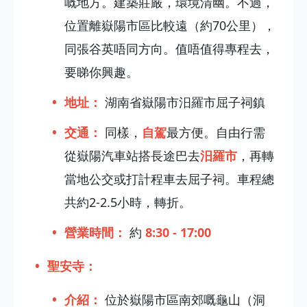
嘅地方。建築莊嚴，環境清幽。不過，
位置離嶽陽市區比較遠（約70公里），
同張谷英唔同方向。值唔值得專程去，
要睇你興趣。
地址：
湖南省嶽陽市汨羅市屈子祠鎮
交通：
同樣，
自駕
最方便。自由行需
從嶽陽汽車站搭長途巴去
汨羅市
，再轉
當地公交或打計程車去屈子祠。車程總
共約2-2.5小時，轉折。
營業時間：
約
8:30 - 17:00
聖安寺：
介紹：
位於嶽陽市區南郊嘅龜山（洞