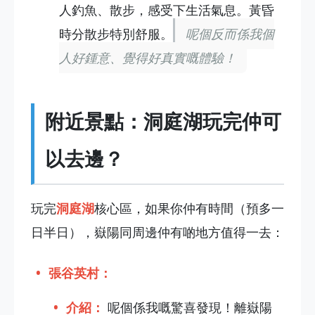
人釣魚、散步，感受下生活氣息。黃昏
時分散步特別舒服。
呢個反而係我個
人好鍾意、覺得好真實嘅體驗！
附近景點：洞庭湖玩完仲可
以去邊？
玩完
洞庭湖
核心區，如果你仲有時間（預多一
日半日），嶽陽同周邊仲有啲地方值得一去：
張谷英村：
介紹：
呢個係我嘅驚喜發現！離嶽陽