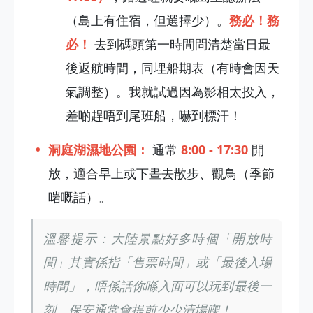
（島上有住宿，但選擇少）。
務必！務
必！
去到碼頭第一時間問清楚當日最
後返航時間，同埋船期表（有時會因天
氣調整）。我就試過因為影相太投入，
差啲趕唔到尾班船，嚇到標汗！
洞庭湖濕地公園：
通常
8:00 - 17:30
開
放，適合早上或下晝去散步、觀鳥（季節
啱嘅話）。
溫馨提示：大陸景點好多時個「開放時
間」其實係指「售票時間」或「最後入場
時間」，唔係話你喺入面可以玩到最後一
刻。保安通常會提前少少清場㗎！