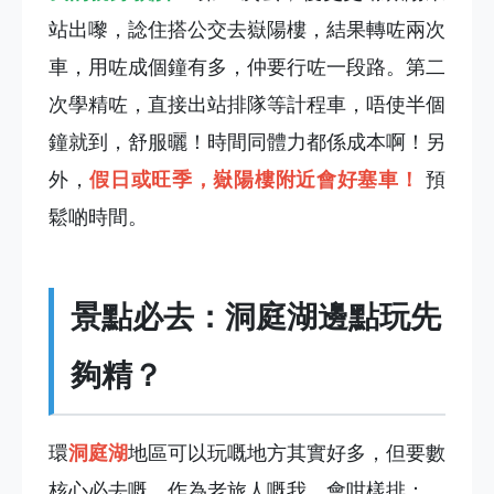
站出嚟，諗住搭公交去嶽陽樓，結果轉咗兩次
車，用咗成個鐘有多，仲要行咗一段路。第二
次學精咗，直接出站排隊等計程車，唔使半個
鐘就到，舒服曬！時間同體力都係成本啊！另
外，
假日或旺季，嶽陽樓附近會好塞車！
預
鬆啲時間。
景點必去：洞庭湖邊點玩先
夠精？
環
洞庭湖
地區可以玩嘅地方其實好多，但要數
核心必去嘅，作為老旅人嘅我，會咁樣排：