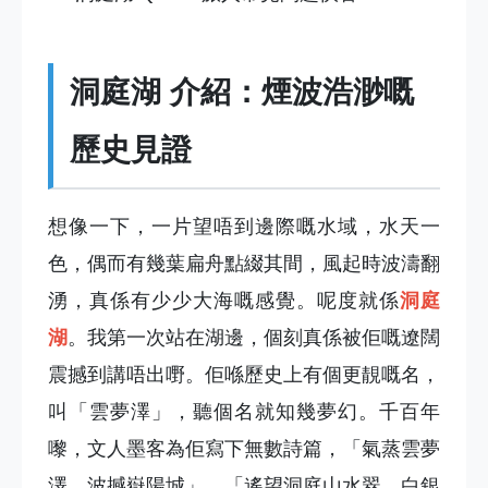
洞庭湖 介紹：煙波浩渺嘅
歷史見證
想像一下，一片望唔到邊際嘅水域，水天一
色，偶而有幾葉扁舟點綴其間，風起時波濤翻
湧，真係有少少大海嘅感覺。呢度就係
洞庭
湖
。我第一次站在湖邊，個刻真係被佢嘅遼闊
震撼到講唔出嘢。佢喺歷史上有個更靚嘅名，
叫「雲夢澤」，聽個名就知幾夢幻。千百年
嚟，文人墨客為佢寫下無數詩篇，「氣蒸雲夢
澤，波撼嶽陽城」，「遙望洞庭山水翠，白銀