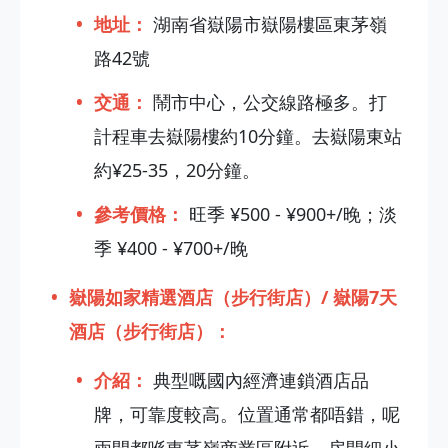
地址：
湖南省嶽陽市嶽陽樓區東茅嶺
路42號
交通：
鬧市中心，公交線路極多。打
計程車去嶽陽樓約10分鐘。去嶽陽東站
約¥25-35，20分鐘。
參考價格：
旺季 ¥500 - ¥900+/晚；淡
季 ¥400 - ¥700+/晚
嶽陽如家精選酒店（步行街店）/ 嶽陽7天
酒店（步行街店）：
介紹：
典型嘅國內經濟連鎖酒店品
牌，可靠度較高。位置通常都唔錯，呢
兩間都喺東茅嶺商業區附近。房間細小