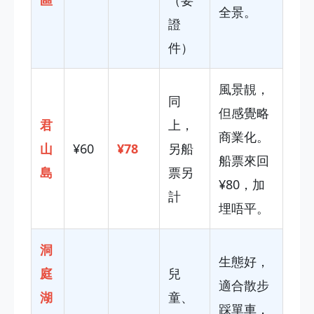
區
（要
全景。
證
件）
風景靚，
同
但感覺略
君
上，
商業化。
山
¥60
¥78
另船
船票來回
島
票另
¥80，加
計
埋唔平。
洞
生態好，
庭
兒
適合散步
湖
童、
踩單車，