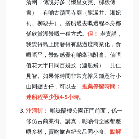
清幽，傳說好多（娥皇女英、柳毅傳
書），有啲古蹟同寺廟（龍涎井、湘妃
祠、柳毅井）。搭船過去嘅過程本身都
係欣賞湖景嘅一種方式。
但！
老實講，
我覺得島上開發得有點過度商業化，食
嘢唔平，景點感覺有啲牽強附會。值唔
值花大半日同百幾蚊（連船飛），見仁
見智。如果你時間非常充裕又鍾意行小
山同聽古仔，可以去。
推薦停留時間：
連船程至少預4-5小時
。
汴河街：
喺嶽陽樓公園正門前面，係一
條仿古商業街。講真，呢啲街全國都差
唔多樣，賣啲旅遊紀念品同小食。
點解