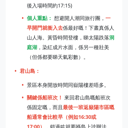
後入場時間約17:15)
個人重點：
想避開人潮同旅行團，
一
早開門就衝入去
係最好嘅！下晝真係人
山人海。黃昏時間登樓，睇太陽跌落
洞
庭湖
，染紅成片水面，係另一種壯美
（但係都要睇天氣彩數）。
君山島：
景區本身開放時間同嶽陽樓差唔多。
關鍵係船班次！
來回君山島嘅船班次
係固定嘅，而且
最後一班返嶽陽市區嘅
船通常會比較早（例如16:30或
17:00）
，錯過咗就要喺島上諗辦法