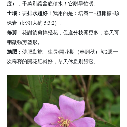
度），千萬別讓盆底積水！它耐旱怕澇。
土壤
排水超好
：要
！我用的是：培養土+粗椰糠+珍
珠岩（比例大約 5:3:2）。
修剪
：花謝後剪掉殘花，促進分枝開更多；春天可
稍微強剪塑形。
施肥
：薄肥勤施！生長/開花期（春到秋）每2週一
次稀釋的開花肥就好，冬天休息別餵它。