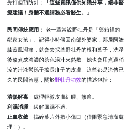
「這些資訊僅供知識分享，絕非醫
先打個預防針：
療建議！身體不適請務必看醫生。」
民間傳統應用：
老一輩常說野牡丹是「藥箱裡的
鄰家女孩」。記得小時候回南部外婆家，鄰居阿嬤
膝蓋風濕痛，就會去採些野牡丹的根和葉子，洗淨
後熬煮成濃濃的茶色湯汁來熱敷。她也會用煮過稍
涼的汁液幫孫子擦長痱子的皮膚。這些都是流傳已
久的民間智慧，關於
野牡丹功效
的描述包括：
清熱解毒
：處理輕微皮膚紅腫、熱癰。
利濕消腫
：緩解風濕不適。
止血收斂
：搗碎葉片外敷小傷口（僅限緊急清潔處
理！）。