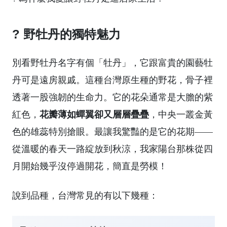
? 野牡丹的獨特魅力
別看野牡丹名字有個「牡丹」，它跟富貴的園藝牡
丹可是遠房親戚。這種台灣原生種的野花，骨子裡
透著一股強韌的生命力。它的花朵通常是大膽的紫
花瓣薄如蟬翼卻又層層疊疊
紅色，
，中央一叢金黃
色的雄蕊特別搶眼。最讓我驚豔的是它的花期——
從溫暖的春天一路綻放到秋涼，我家陽台那株從四
月開始幾乎沒停過開花，簡直是勞模！
說到品種，台灣常見的有以下幾種：