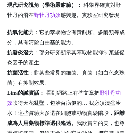
現代研究視角（學術嚴肅臉）：
科學界確實對野
牡丹的潛在
野牡丹功效
感興趣。實驗室研究發現：
抗氧化能力
：它的萃取物含有黃酮類、多酚類等成
分，具有清除自由基的能力。
抗發炎潛力
：部分研究顯示其萃取物能抑制某些促
炎因子的產生。
抗菌活性
：對某些常見的細菌、真菌（如白色念珠
菌）有抑制效果。
Lina的誠實話：
看到網路上有些文章把
野牡丹功
效
吹得天花亂墜，包治百病似的… 我必須澆盆冷
距離
水！這些實驗大多還在細胞或動物實驗階段，
成為人用藥物標準還很遙遠
。我欣賞它的美，也尊