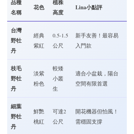
品種
植株
花色
Lina小點評
名稱
高度
台灣
經典
0.5-1.5
新手友善！最容易
野牡
紫紅
公尺
入門款
丹
枝毛
較矮
淡紫
適合小盆栽，陽台
野牡
小叢
粉色
空間有限首選
丹
生
細葉
鮮艷
可達2
開花機器但怕風！
野牡
桃紅
公尺
需穩固支撐
丹