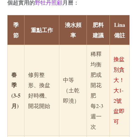
個超實用的
野牡丹照顧
月曆：
季
澆水頻
肥料
Lina
重點工作
節
率
建議
備註
稀釋
換盆
均衡
別貪
春
修剪整
肥或
中等
大！
季
形、換盆
開花
（土乾
大1-
(3-5
好時機、
肥
即澆）
2號
月)
開花開始
每2-3
盆即
週一
可
次