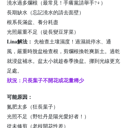
澆水過多爛根（最常見！手癢黨請舉手?‍♀️）
長期缺水（忘記澆水的請去面壁）
根系長滿盆、養分耗盡
光照嚴重不足（徒長變豆芽菜）
Lina解法：
先檢查土壤濕度！過濕就停水、通
風，嚴重時脫盆檢查根，剪爛根換乾爽新土。過乾
就浸盆補水。盆太小就趁春季換盆。挪到光線更充
足處。
狀況：只長葉子不開花或花量稀少
可能原因：
氮肥太多（狂長葉子）
光照不足（野牡丹是陽光愛好者！）
從未修剪（老枝開花性差）