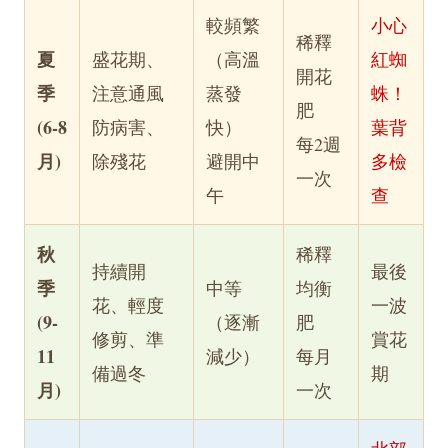
較頻繁
小心
稀釋
夏
盛花期、
（高溫
紅蜘
開花
季
注意通風
蒸發
蛛！
肥
(6-8
防病害、
快）
葉背
每2週
月)
除殘花
避開中
多檢
一次
午
查
秋
稀釋
持續開
最後
季
中等
均衡
花、輕度
一波
(9-
（逐漸
肥
修剪、準
賞花
11
減少）
每月
備過冬
期
月)
一次