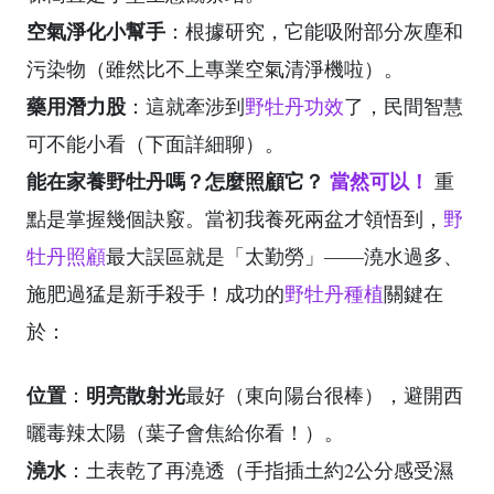
空氣淨化小幫手
：根據研究，它能吸附部分灰塵和
污染物（雖然比不上專業空氣清淨機啦）。
藥用潛力股
：這就牽涉到
野牡丹功效
了，民間智慧
可不能小看（下面詳細聊）。
能在家養野牡丹嗎？怎麼照顧它？
當然可以！
重
點是掌握幾個訣竅。當初我養死兩盆才領悟到，
野
牡丹照顧
最大誤區就是「太勤勞」——澆水過多、
施肥過猛是新手殺手！成功的
野牡丹種植
關鍵在
於：
位置
明亮散射光
：
最好（東向陽台很棒），避開西
曬毒辣太陽（葉子會焦給你看！）。
澆水
：土表乾了再澆透（手指插土約2公分感受濕