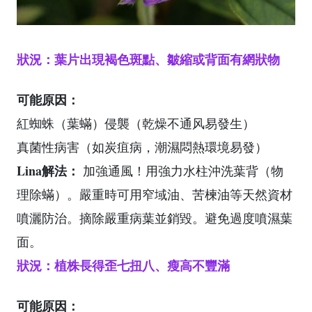
狀況：葉片出現褐色斑點、皺縮或背面有網狀物
可能原因：
紅蜘蛛（葉蟎）侵襲（乾燥不通风易發生）
真菌性病害（如炭疽病，潮濕悶熱環境易發）
Lina解法：
加強通風！用強力水柱沖洗葉背（物
理除蟎）。嚴重時可用窄域油、苦楝油等天然資材
噴灑防治。摘除嚴重病葉並銷毀。避免過度噴濕葉
面。
狀況：植株長得歪七扭八、瘦高不豐滿
可能原因：