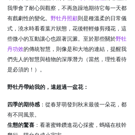
我學會了耐心與觀察，不再急躁地期待它每一天都
有戲劇性的變化。
野牡丹照顧
則是種溫柔的日常儀
式，澆水時看看葉片狀態，花後輕輕修剪殘花，這
些微小的互動讓心也跟著沉澱。至於那些關於
野牡
丹功效
的傳統智慧，則像是和大地的連結，提醒我
們先人的智慧與植物的深厚潛力（當然，理性看待
是必須的！）。
野牡丹帶給我的，遠超過一盆花：
四季的期待感
：從春芽萌發到秋末最後一朵花，都
有不同風景。
生態的驚喜
：看著蜜蜂鑽進花心採蜜，螞蟻在枝幹
爬行，陽台自成小宇宙。