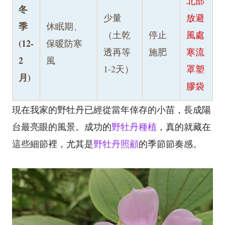
北部
冬
少量
放避
季
休眠期、
（土乾
停止
風處
(12-
保暖防寒
透再等
施肥
寒流
2
風
1-2天）
罩塑
月)
膠袋
現在我家的野牡丹已經從當年倖存的小苗，長成陽
台最亮眼的風景。成功的
野牡丹種植
，真的就藏在
這些細節裡，尤其是
野牡丹照顧
的季節節奏感。