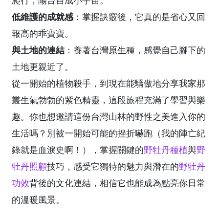
低維護的成就感
：掌握訣竅後，它真的是省心又回
報高的乖寶寶。
與土地的連結
：養著台灣原生種，感覺自己腳下的
土地更親近了。
從一開始的植物殺手，到現在能驕傲地分享我家那
叢生氣勃勃的紫色精靈，這段旅程充滿了學習與樂
趣。你也想邀請這份台灣山林的野性之美進入你的
生活嗎？別被一開始可能的挫折嚇跑（我的陣亡紀
錄就是血淚史啊！），掌握關鍵的
野牡丹種植
與
野
牡丹照顧
技巧，感受它獨特的魅力與潛在的
野牡丹
功效
背後的文化連結，相信它也能成為點亮你日常
的溫暖風景。