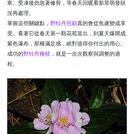
寒。受凍後勿急著修剪，等春天回暖看新芽萌發狀
況再處理。
掌握這些關鍵點，
野牡丹照顧
真的會從焦慮變成享
受。看著它從春天第一顆花苞冒出，到夏天爆開成
紫色瀑布，那種滿足感，絕對值得你付出的用心。
成功的
野牡丹種植
，就是一次次觀察與調整的過
程。