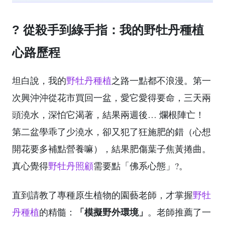
? 從殺手到綠手指：我的野牡丹種植
心路歷程
坦白說，我的
野牡丹種植
之路一點都不浪漫。第一
次興沖沖從花市買回一盆，愛它愛得要命，三天兩
頭澆水，深怕它渴著，結果兩週後… 爛根陣亡！
第二盆學乖了少澆水，卻又犯了狂施肥的錯（心想
開花要多補點營養嘛），結果肥傷葉子焦黃捲曲。
真心覺得
野牡丹照顧
需要點「佛系心態」?。
直到請教了專種原生植物的園藝老師，才掌握
野牡
「模擬野外環境」
丹種植
的精髓：
。老師推薦了一