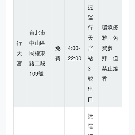
捷
運
行
環境優
台北市
天
雅，免
行
中山區
免
4:00-
宮
費參
天
民權東
費
22:00
站
拜，但
宮
路二段
3
禁止燒
109號
號
香
出
口
捷
運