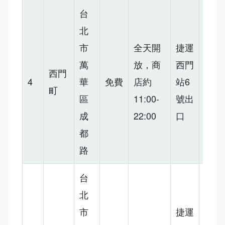
台
年輕
北
人聚
市
全天開
捷運
集
萬
放，商
西門
西門
地，
4
華
免費
店約
站6
町
熱鬧
區
11:00-
號出
但衛
成
22:00
口
生一
都
般
路
台
北
美食
市
捷運
多，