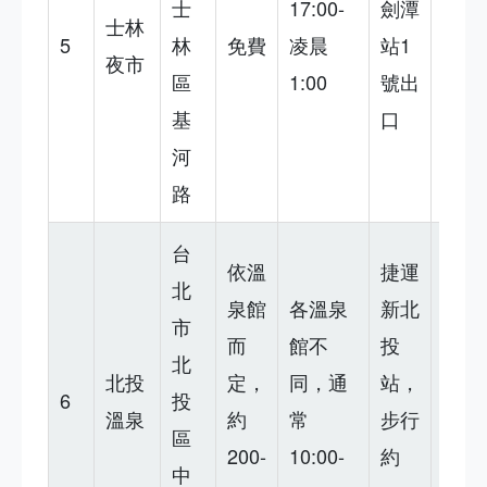
士
17:00-
劍潭
但環
士林
5
林
免費
凌晨
站1
境擁
夜市
區
1:00
號出
擠，
基
口
價格
河
稍高
路
台
依溫
捷運
放鬆
北
泉館
各溫泉
新北
好去
市
而
館不
投
處，
北
北投
定，
同，通
站，
但有
6
投
溫泉
約
常
步行
些舊
區
200-
10:00-
約
館設
中