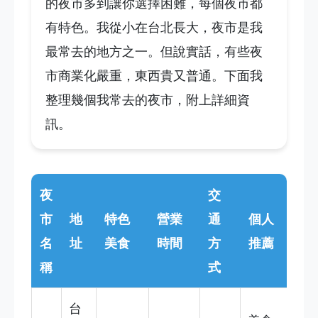
的夜市多到讓你選擇困難，每個夜市都
有特色。我從小在台北長大，夜市是我
最常去的地方之一。但說實話，有些夜
市商業化嚴重，東西貴又普通。下面我
整理幾個我常去的夜市，附上詳細資
訊。
夜
交
市
地
特色
營業
通
個人
名
址
美食
時間
方
推薦
稱
式
台