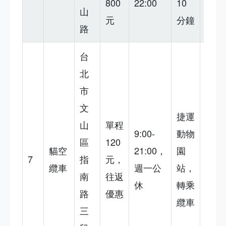
800
22:00
10
施老
山
元
分鐘
舊
路
台
北
市
山景
文
捷運
美
山
單程
9:00-
動物
麗，
區
120
貓空
21:00，
園
但恐
7
指
元，
纜車
週一公
站，
高的
南
往返
休
轉乘
人可
路
優惠
纜車
能不
三
適應