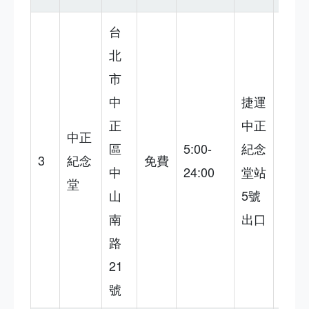
台
北
市
莊嚴
中
捷運
大
正
中正
氣，
中正
區
5:00-
紀念
免費
3
紀念
免費
中
24:00
堂站
參
堂
山
5號
觀，
南
出口
適合
路
拍照
21
號