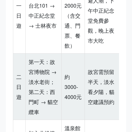
避人潮，下
一
台北101 →
2000元
午中正紀念
日
中正紀念堂
（含交
堂免費參
遊
→ 士林夜市
通、門
觀，晚上夜
票、餐
市大吃
飲）
第一天：故
宮博物院 →
故宮需預留
二
約
淡水老街；
半天，淡水
日
3000-
第二天：西
看夕陽，貓
遊
4000元
門町 → 貓空
空建議預約
纜車
溫泉館