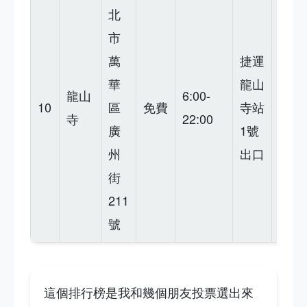
北
靈驗
市
的廟
萬
捷運
宇，
華
龍山
環境
龍山
6:00-
10
區
免費
寺站
清
寺
22:00
廣
1號
幽，
州
出口
但周
街
邊較
211
亂
號
這個排行榜是我和幾個朋友投票選出來