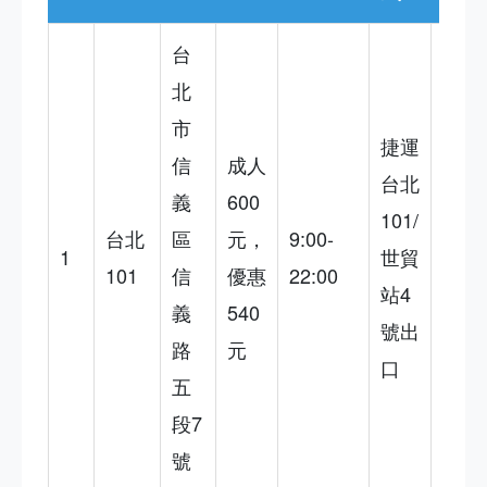
台
視野
北
絕
市
捷運
佳，
信
成人
台北
但票
義
600
101/
價
台北
區
元，
9:00-
1
世貿
高，
101
信
優惠
22:00
站4
建議
義
540
號出
平日
路
元
口
去避
五
開人
段7
潮
號