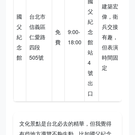
國
建築宏
父
國
台北市
偉，衛
紀
父
信義區
兵交接
免
9:00-
念
紀
仁愛路
有趣，
費
18:00
館
念
四段
但表演
站
館
505號
時間固
4
定
號
出
口
文化景點是台北必去的精華，但我覺得
有些地方導覽不夠生動，比如國父紀念