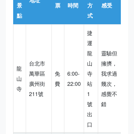
地址
景
票
時間
方
感受
點
式
捷
運
龍
靈驗但
台北市
山
擁擠，
龍
萬華區
免
6:00-
寺
我求過
山
廣州街
費
22:00
站
幾次，
寺
211號
1
感覺不
號
錯
出
口