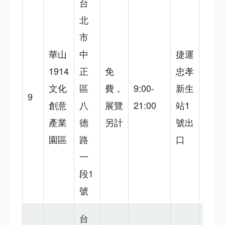
台
北
市
文青
華山
中
捷運
必
1914
正
免
忠孝
去，
文化
區
費，
9:00-
新生
展覽
9
創意
八
展覽
21:00
站1
有
產業
德
另計
號出
趣，
園區
路
口
但餐
一
飲貴
段1
號
台