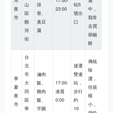
河
17:00-
適
山
排
站5
夜
23:00
中，
區
骨、
號出
市
我常
饒
臭豆
口
去買
河
腐
胡椒
街
餅
台
傳統
北
捷運
味
市
滷肉
雙連
寧
濃，
大
飯、
17:00-
站，
夏
但規
同
雞肉
凌晨
步行
夜
模
區
飯、
0:00
約
市
小，
寧
芋圓
10
很快