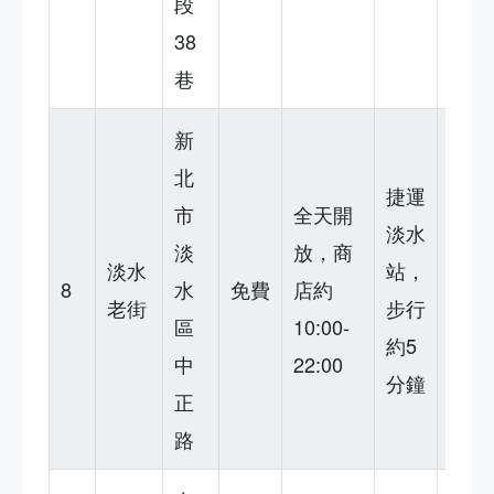
段
38
巷
新
夕陽
北
捷運
超
市
全天開
淡水
美，
淡
放，商
淡水
站，
小吃
8
水
免費
店約
老街
步行
多，
區
10:00-
約5
但假
中
22:00
分鐘
日人
正
爆滿
路