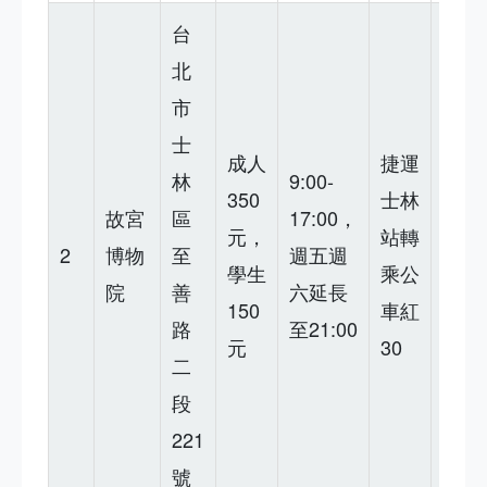
台
北
市
文物
士
豐
成人
捷運
林
9:00-
富，
350
士林
故宮
區
17:00，
但空
元，
站轉
2
博物
至
週五週
間
學生
乘公
院
善
六延長
小，
150
車紅
路
至21:00
人多
元
30
二
時很
段
悶
221
號