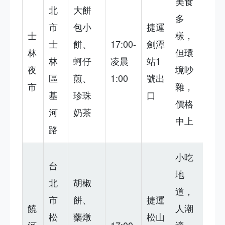
美食
北
大餅
多
市
包小
捷運
士
樣，
士
餅、
17:00-
劍潭
林
但環
林
蚵仔
凌晨
站1
夜
境吵
區
煎、
1:00
號出
市
雜，
基
珍珠
口
價格
河
奶茶
中上
路
小吃
台
地
北
胡椒
道，
市
餅、
捷運
饒
人潮
松
藥燉
松山