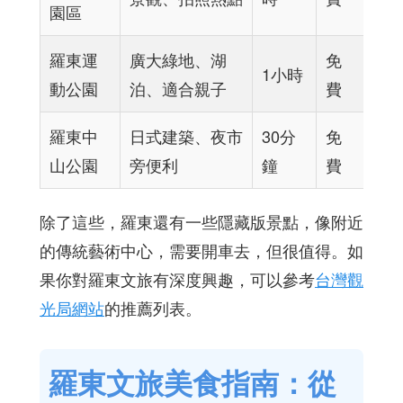
園區
羅東運
廣大綠地、湖
免
1小時
動公園
泊、適合親子
費
羅東中
日式建築、夜市
30分
免
山公園
旁便利
鐘
費
除了這些，羅東還有一些隱藏版景點，像附近
的傳統藝術中心，需要開車去，但很值得。如
果你對羅東文旅有深度興趣，可以參考
台灣觀
光局網站
的推薦列表。
羅東文旅美食指南：從