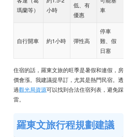
客運（葛
約1.5-2
可能塞
低、有
瑪蘭等）
小時
車
優惠
停車
自行開車
約1小時
彈性高
難、假
日塞
住宿的話，羅東文旅的旺季是暑假和連假，房
價會漲。我建議提早訂，尤其是熱門民宿。透
過
觀光局資源
可以找到合法住宿列表，避免踩
雷。
羅東文旅行程規劃建議