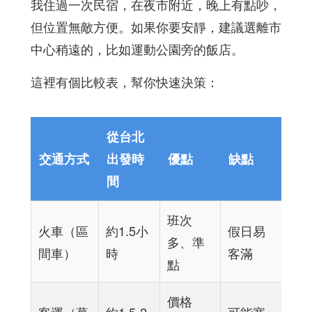
我住過一次民宿，在夜市附近，晚上有點吵，
但位置無敵方便。如果你要安靜，建議選離市
中心稍遠的，比如運動公園旁的飯店。
這裡有個比較表，幫你快速決策：
從台北
交通方式
出發時
優點
缺點
間
班次
火車（區
約1.5小
假日易
多、準
間車）
時
客滿
點
價格