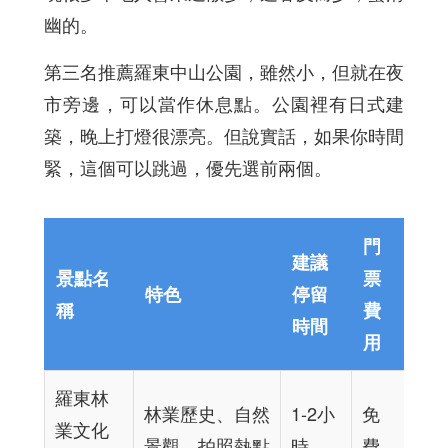
幽的。
第三名推薦羅東中山公園，雖然小，但就在夜
市旁邊，可以當作休息點。公園裡有日式建
築，晚上打燈很漂亮。但說實話，如果你時間
緊，這個可以跳過，優先選前兩個。
門
建議
景點名
票
特色
停留
稱
費
時間
用
羅東林
林業歷史、自然
1-2小
免
業文化
景觀、拍照熱點
時
費