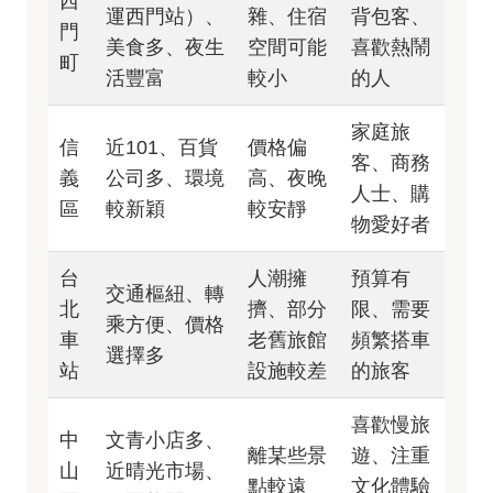
西
運西門站）、
雜、住宿
背包客、
門
美食多、夜生
空間可能
喜歡熱鬧
町
活豐富
較小
的人
家庭旅
信
近101、百貨
價格偏
客、商務
義
公司多、環境
高、夜晚
人士、購
區
較新穎
較安靜
物愛好者
台
人潮擁
預算有
交通樞紐、轉
北
擠、部分
限、需要
乘方便、價格
車
老舊旅館
頻繁搭車
選擇多
站
設施較差
的旅客
喜歡慢旅
中
文青小店多、
離某些景
遊、注重
山
近晴光市場、
點較遠
文化體驗