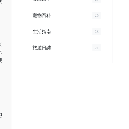
就
寵物百科
26
生活指南
28
火
旅遊日誌
21
比
興
想