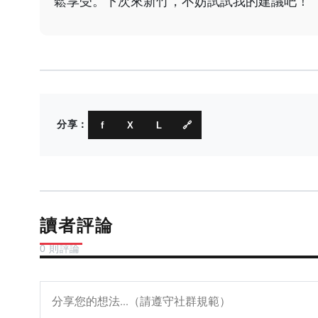
鬆享受。下次來新竹，不妨試試我的建議吧！
分享：
f
X
L
🔗
讀者評論
0 則評論