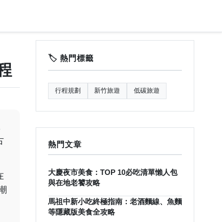
🏷️ 熱門標籤
程
行程規劃
新竹旅遊
低碳旅遊
，
古
熱門文章
大慶夜市美食：TOP 10必吃清單懶人包
在
與在地老饕攻略
潮
馬祖中新小吃終極指南：老酒麵線、魚麵
等隱藏版美食全攻略