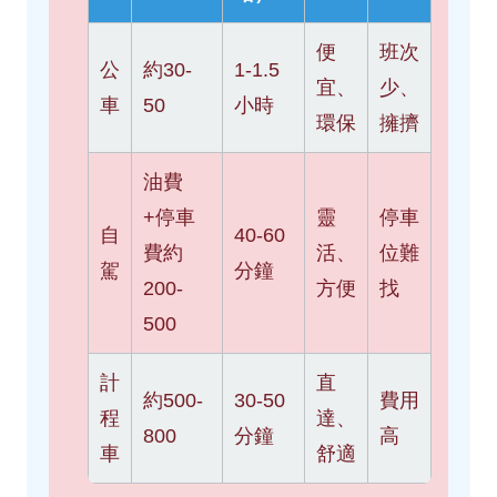
便
班次
公
約30-
1-1.5
宜、
少、
車
50
小時
環保
擁擠
油費
+停車
靈
停車
自
40-60
費約
活、
位難
駕
分鐘
200-
方便
找
500
計
直
約500-
30-50
費用
程
達、
800
分鐘
高
車
舒適