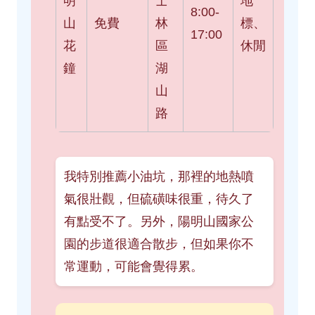
明
士
地
8:00-
山
免費
林
標、
17:00
花
區
休閒
鐘
湖
山
路
我特別推薦小油坑，那裡的地熱噴
氣很壯觀，但硫磺味很重，待久了
有點受不了。另外，陽明山國家公
園的步道很適合散步，但如果你不
常運動，可能會覺得累。