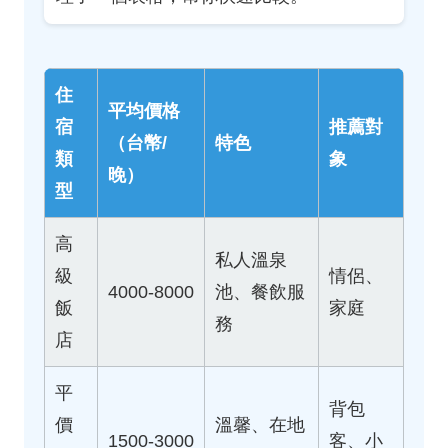
住
平均價格
宿
推薦對
（台幣/
特色
類
象
晚）
型
高
私人溫泉
級
情侶、
4000-8000
池、餐飲服
飯
家庭
務
店
平
背包
價
溫馨、在地
1500-3000
客、小