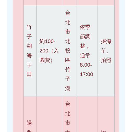
台
北
竹
依季
市
子
節調
約100-
北
採海
湖
整，
200（入
投
芋、
海
通常
園費）
區
拍照
芋
8:00-
竹
田
17:00
子
湖
台
北
陽
市