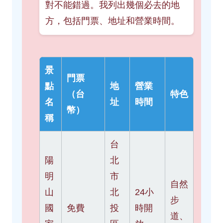
對不能錯過。我列出幾個必去的地
方，包括門票、地址和營業時間。
景
門票
點
地
營業
（台
特色
名
址
時間
幣）
稱
台
陽
北
明
市
自然
山
北
24小
步
國
免費
投
時開
道、