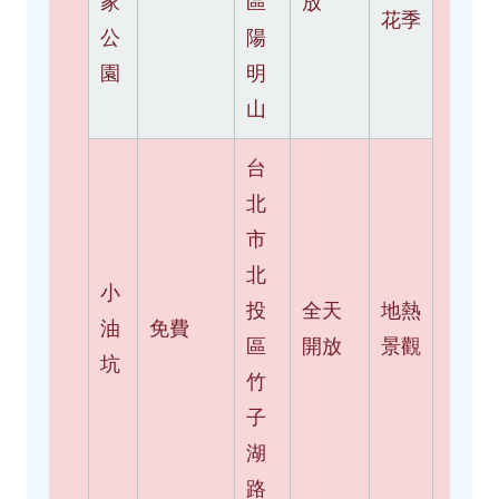
家
區
放
花季
公
陽
園
明
山
台
北
市
北
小
投
全天
地熱
油
免費
區
開放
景觀
坑
竹
子
湖
路