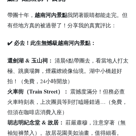
越南河內景點
帶團十年，
我閉著眼睛都能走完。但
有些地方真的被過譽了！分享我的真實評比：
✔️ 必去！此生無憾級越南河內景點：
還劍湖 & 玉山祠：
清晨6點帶團去，看當地人打太
極、跳廣場舞，煙霧繚繞像仙境。湖中小橋超好
拍！（免費，24小時開放）
火車街（Train Street）：
震撼度滿分！但務必查
火車時刻表，上次團員等到打瞌睡錯過…（免費，
但須在咖啡店消費入座）
胡志明紀念堂 & 故居：
莊嚴肅穆，注意穿著（無
袖短褲禁入）。故居花園美如油畫，值得細看。