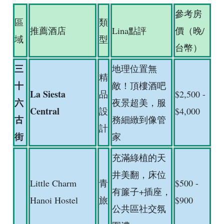
參考房
區
類
推薦酒店
Lina點評
價（晚/
域
型
台幣）
三
地理位置無
精
十
敵！頂樓酒吧
La Siesta
品
$2,500 -
六
夜景超美，服
Central
設
$4,000
古
務細緻到像管
計
街
家
充滿綠植的天
井美翻，床位
Little Charm
青
$500 -
有簾子+插座，
Hanoi Hostel
旅
$900
公共區社交氛