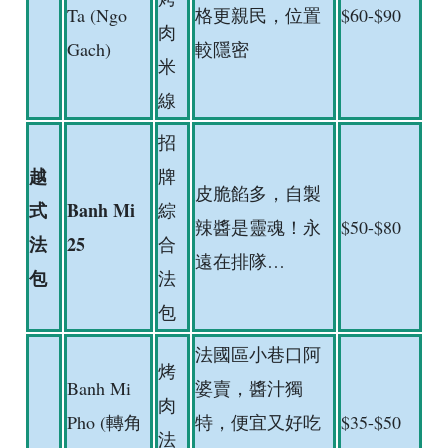
Ta (Ngo
格更親民，位置
$60-$90
肉
Gach)
較隱密
米
線
招
越
牌
皮脆餡多，自製
式
Banh Mi
綜
辣醬是靈魂！永
$50-$80
法
25
合
遠在排隊…
包
法
包
法國區小巷口阿
烤
Banh Mi
婆賣，醬汁獨
肉
Pho (轉角
特，便宜又好吃
$35-$50
法