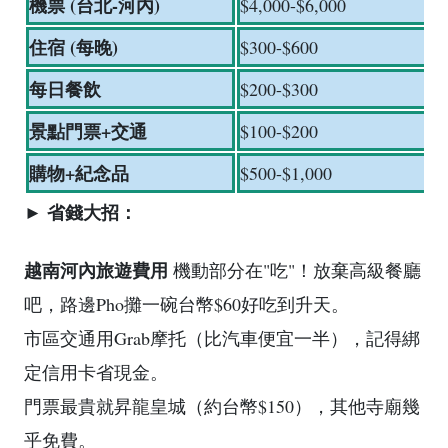
機票 (台北-河內)
$4,000-$6,000
住宿 (每晚)
$300-$600
每日餐飲
$200-$300
景點門票+交通
$100-$200
購物+紀念品
$500-$1,000
► 省錢大招：
越南河內旅遊費用
機動部分在"吃"！放棄高級餐廳
吧，路邊Pho攤一碗台幣$60好吃到升天。
市區交通用Grab摩托（比汽車便宜一半），記得綁
定信用卡省現金。
門票最貴就昇龍皇城（約台幣$150），其他寺廟幾
乎免費。