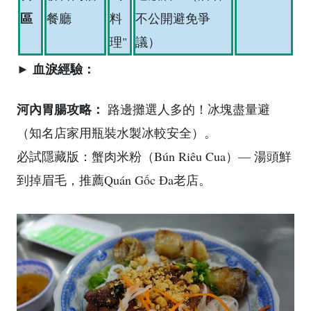
區
餐廳
料
不公開避免爭
理"
議）
► 血淚經驗：
河內胃腸攻略：
路邊攤選人多的！冰塊盡量避
（知名店家用瓶裝水製冰較安全）。
必試隱藏版：蟹肉米粉（Bún Riêu Cua）— 湯頭鮮
到掉眉毛，推薦Quán Gốc Đa老店。