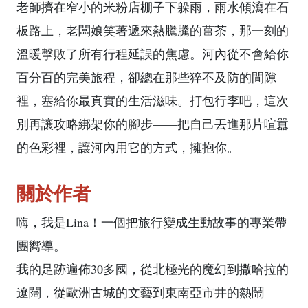
老師擠在窄小的米粉店棚子下躲雨，雨水傾瀉在石
板路上，老闆娘笑著遞來熱騰騰的薑茶，那一刻的
溫暖擊敗了所有行程延誤的焦慮。河內從不會給你
百分百的完美旅程，卻總在那些猝不及防的間隙
裡，塞給你最真實的生活滋味。打包行李吧，這次
別再讓攻略綁架你的腳步——把自己丟進那片喧囂
的色彩裡，讓河內用它的方式，擁抱你。
關於作者
嗨，我是Lina！一個把旅行變成生動故事的專業帶
團嚮導。
我的足跡遍佈30多國，從北極光的魔幻到撒哈拉的
遼闊，從歐洲古城的文藝到東南亞市井的熱鬧——