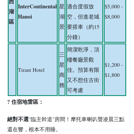
西
InterContinental
星
適合度假放
$5,000 -
湖
Hanoi
湖
空，但進老城
$8,000
區
景
要搭車（約15
分鐘）
簡潔乾淨，頂
三
樓餐廳景觀
星
$1,200 -
Tirant Hotel
佳。預算有限
商
$1,800
又不想住古街
務
可考慮
? 住宿地雷區：
絕對不選
"臨主幹道"房間！摩托車喇叭聲凌晨三點
還在響，根本不用睡。