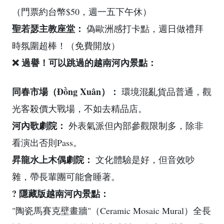
（門票約台幣$50，週一五下午休）
聖若瑟主教座堂：
偽歐洲感打卡點，週日做禮拜
時氛圍超棒！（免費開放）
❌ 過譽！可以跳過的越南河內景點：
同春市場（Đồng Xuân）：
環境混亂貨品普通，觀
光客殺價大戰場，不如去精品店。
河內歌劇院：
外表氣派但內部參觀限制多，除非
看演出否則Pass。
昇龍水上木偶劇院：
文化體驗是好，但音效吵
雜，帶長輩團可能會睡著。
? 隱藏版越南河內景點：
"陶瓷馬賽克壁畫牆"（Ceramic Mosaic Mural）全長