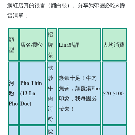
網紅店真的很雷（翻白眼）。分享我帶團必吃&踩
雷清單：
招
類
店名/攤位
牌
Lina點評
人均消費
型
菜
乾
炒
鑊氣十足！牛肉
河
Pho Thin
牛
焦香，顛覆湯Pho
粉
(13 Lo
$70-$100
肉
印象，我每團必
Pho
Duc)
河
帶去！
粉
綜