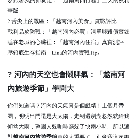
⌚ 跟著我的節奏走：「越南河內行程」三天兩夜精
華版
? 舌尖上的戰區：「越南河內美食」實戰評比
戰利品攻防戰：「越南河內必買」清單與殺價實錄
睡在老城的心臟裡：「越南河內住宿」真實測評
壓箱底生存指南：Lina的河內實戰Tips
?️ 河內的天空也會鬧脾氣：「越南河
內旅遊季節」學問大
你們知道嗎？河內的天氣真是個戲精！上個月帶
團，明明出門還是大太陽，走到還劍湖忽然就給我
傾盆大雨，整團人躲咖啡廳躲了快兩小時。所以選
越南河內旅遊季節
對
真的太重要了，別像我這次狼