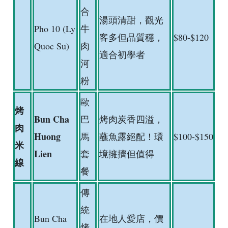
合
湯頭清甜，觀光
Pho 10 (Ly
牛
客多但品質穩，
$80-$120
Quoc Su)
肉
適合初學者
河
粉
歐
烤
Bun Cha
巴
烤肉炭香四溢，
肉
Huong
馬
蘸魚露絕配！環
$100-$150
米
Lien
套
境擁擠但值得
線
餐
傳
統
Bun Cha
在地人愛店，價
烤