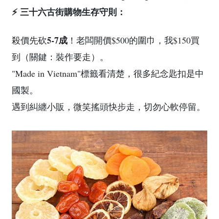
⚡ 三十六古街購物生存守則：
5-7成
殺價先砍
！老闆開價$500的圍巾，我$150買
到（關鍵：裝作要走）。
"Made in Vietnam"標籤看清楚，很多紀念匙扣是中
國製。
遇到糾纏小販，微笑搖頭快步走，切勿心軟停留。