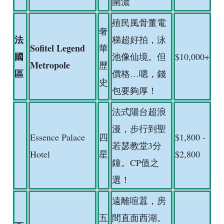
圍濃
殖民風骨董電
奢
法
梯超好拍，泳
Sofitel Legend
華
國
池像仙境。但
$10,000+
Metropole
歷
區
價格…嗯，錢
史
包要夠厚！
法式陽台超浪
漫，步行到聖
Essence Palace
四
$1,800 -
若瑟教堂3分
Hotel
星
$2,800
鐘。CP值之
選！
遠離喧囂，房
五
間直面西湖。