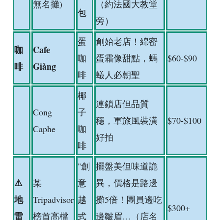
無名攤)
（約法國大教堂
包
旁）
蛋
創始老店！綿密
咖
Cafe
咖
蛋霜像甜點，螞
$60-$90
啡
Giảng
啡
蟻人必朝聖
椰
連鎖店但品質
Cong
子
穩，軍旅風裝潢
$70-$100
Caphe
咖
好拍
啡
"創
擺盤美但味道詭
⚠️
某
意
異，價格是路邊
地
Tripadvisor
越
攤5倍！團員邊吃
$300+
雷
榜首高檔
式
邊皺眉…（店名