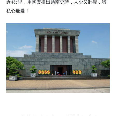
近4公里，用陶瓷拼出越南史詩，人少又壯觀，我
私心最愛！