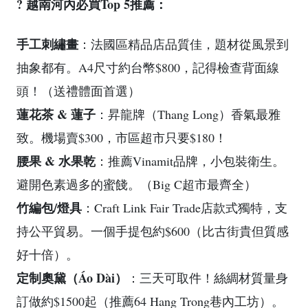
? 越南河內必買Top 5推薦：
手工刺繡畫
：法國區精品店品質佳，題材從風景到
抽象都有。A4尺寸約台幣$800，記得檢查背面線
頭！（送禮體面首選）
蓮花茶 & 蓮子
：昇龍牌（Thang Long）香氣最雅
致。機場賣$300，市區超市只要$180！
腰果 & 水果乾
：推薦Vinamit品牌，小包裝衛生。
避開色素過多的蜜餞。（Big C超市最齊全）
竹編包/燈具
：Craft Link Fair Trade店款式獨特，支
持公平貿易。一個手提包約$600（比古街貴但質感
好十倍）。
定制奧黛（Áo Dài）
：三天可取件！絲綢材質量身
訂做約$1500起（推薦64 Hang Trong巷內工坊）。