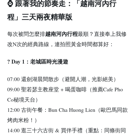
⌚ 跟著我的節奏走：「越南河內行
程」三天兩夜精華版
越南河內行程
每次被問怎麼排
最順？直接奉上我修
改N次的經典路線，連拍照黃金時間都算好：
? Day 1：老城區時光漫遊
07:00 還劍湖晨間散步（避開人潮，光影絕美）
09:00 聖若瑟主教座堂 + 喝蛋咖啡（推薦Cafe Pho
Co秘境天台）
12:00 古街午餐：Bun Cha Huong Lien（歐巴馬同款
烤肉米粉！）
14:00 逛三十六古街 & 買伴手禮（重點：同條街同