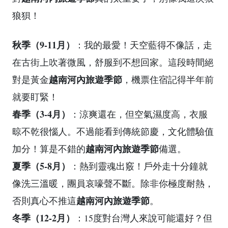
狼狽！
秋季（9-11月）
：我的最愛！天空藍得不像話，走
在古街上吹著微風，舒服到不想回家。這段時間絕
越南河內旅遊季節
對是黃金
，機票住宿記得半年前
就要盯緊！
春季（3-4月）
：涼爽還在，但空氣濕度高，衣服
晾不乾很惱人。不過能看到傳統節慶，文化體驗值
越南河內旅遊季節
加分！算是不錯的
備選。
夏季（5-8月）
：熱到靈魂出竅！戶外走十分鐘就
像洗三溫暖，團員哀嚎聲不斷。除非你極度耐熱，
越南河內旅遊季節
否則真心不推這
。
冬季（12-2月）
：15度對台灣人來說可能還好？但