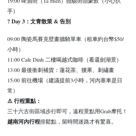
19:00 啤酒街（Ta Hien）體驗街頭豪飲（小心扒
手）
? Day 3：文青散策 & 告別
09:00 陶瓷馬賽克壁畫牆騎單車（租車約台幣$50/
小時）
11:00 Cafe Dinh 二樓喝越式咖啡（看還劍湖景）
13:00 最後衝刺補貨：蓮花茶、腰果、刺繡畫
15:00 前往機場（建議提前3小時，河內塞車是日
常）
⚠️ 行程重點：
三十六古街區域步行即可，遠程景點用Grab摩托！
越南河內行程
排鬆點，留時間迷路才有驚喜。