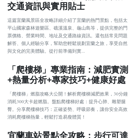
交通資訊與實用貼士
這篇宜蘭風景區全攻略詳細介紹了宜蘭的熱門景點，包括太
平山國家森林遊樂區、礁溪溫泉、龜山島等，提供完整的門
票價格、營業時間、地址及交通路線資訊。還包括常見問題
解答、個人經驗分享，幫助您輕鬆規劃宜蘭之旅，享受自然
與文化的完美體驗。從行前準備到實...
「爬樓梯」專業指南：減肥實測
+熱量分析+專家技巧+健康好處
「爬樓梯」燃脂攻略大公開！解析爬樓梯減肥效果，30分鐘
消耗300大卡超燃脂。盤點爬樓梯好處：提升心肺、雕塑腿
臀。分享爬樓梯技巧：正確姿勢、呼吸節奏，讓你安全高效
消耗爬樓梯熱量，輕鬆打造易瘦體質！
宜蘭車站景點全攻略：步行可達