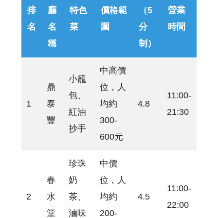
排
廳
特色
價格範
（5
營業
名
名
菜
圍
分
時間
稱
制）
中高價
小籠
鼎
位，人
包、
11:00-
1
泰
均約
4.8
紅油
21:30
豐
300-
抄手
600元
珍珠
中價
春
奶
位，人
11:00-
2
水
茶、
均約
4.5
22:00
堂
滷味
200-