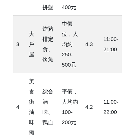
拼盤
400元
中價
炸豬
大
位，人
排定
11:00-
3
戶
均約
4.3
食、
21:00
屋
250-
烤魚
500元
美
食
綜合
平價，
街
滷
人均約
11:00-
4
4.2
滷
味、
100-
22:00
味
鴨血
200元
攤