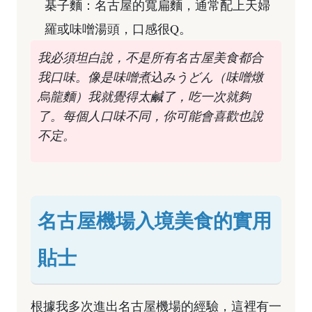
棊子麵：名古屋的寬扁麵，通常配上天婦
羅或味噌湯頭，口感很Q。
我必須坦白說，不是所有名古屋美食都合
我口味。像是味噌煮込みうどん（味噌燉
烏龍麵）我就覺得太鹹了，吃一次就夠
了。每個人口味不同，你可能會喜歡也說
不定。
名古屋機場入境美食的實用
貼士
根據我多次進出名古屋機場的經驗，這裡有一