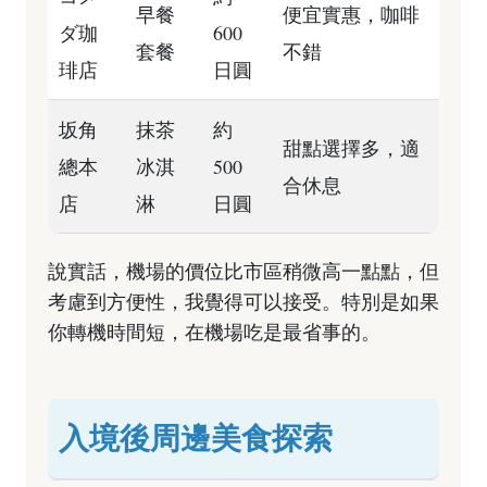
早餐
便宜實惠，咖啡
ダ珈
600
套餐
不錯
琲店
日圓
坂角
抹茶
約
甜點選擇多，適
總本
冰淇
500
合休息
店
淋
日圓
說實話，機場的價位比市區稍微高一點點，但
考慮到方便性，我覺得可以接受。特別是如果
你轉機時間短，在機場吃是最省事的。
入境後周邊美食探索