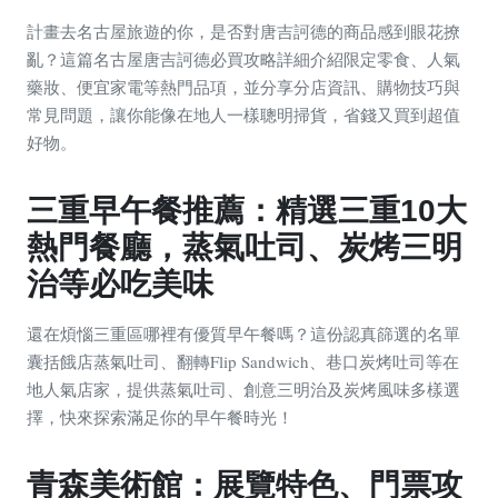
計畫去名古屋旅遊的你，是否對唐吉訶德的商品感到眼花撩
亂？這篇名古屋唐吉訶德必買攻略詳細介紹限定零食、人氣
藥妝、便宜家電等熱門品項，並分享分店資訊、購物技巧與
常見問題，讓你能像在地人一樣聰明掃貨，省錢又買到超值
好物。
三重早午餐推薦：精選三重10大
熱門餐廳，蒸氣吐司、炭烤三明
治等必吃美味
還在煩惱三重區哪裡有優質早午餐嗎？這份認真篩選的名單
囊括餓店蒸氣吐司、翻轉Flip Sandwich、巷口炭烤吐司等在
地人氣店家，提供蒸氣吐司、創意三明治及炭烤風味多樣選
擇，快來探索滿足你的早午餐時光！
青森美術館：展覽特色、門票攻