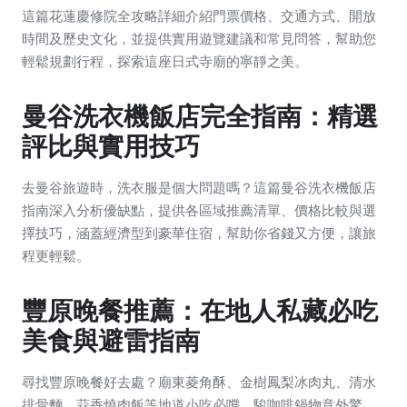
這篇花蓮慶修院全攻略詳細介紹門票價格、交通方式、開放
時間及歷史文化，並提供實用遊覽建議和常見問答，幫助您
輕鬆規劃行程，探索這座日式寺廟的寧靜之美。
曼谷洗衣機飯店完全指南：精選
評比與實用技巧
去曼谷旅遊時，洗衣服是個大問題嗎？這篇曼谷洗衣機飯店
指南深入分析優缺點，提供各區域推薦清單、價格比較與選
擇技巧，涵蓋經濟型到豪華住宿，幫助你省錢又方便，讓旅
程更輕鬆。
豐原晚餐推薦：在地人私藏必吃
美食與避雷指南
尋找豐原晚餐好去處？廟東菱角酥、金樹鳳梨冰肉丸、清水
排骨麵、蒜香燒肉飯等地道小吃必嚐，駿咖啡鍋物意外驚