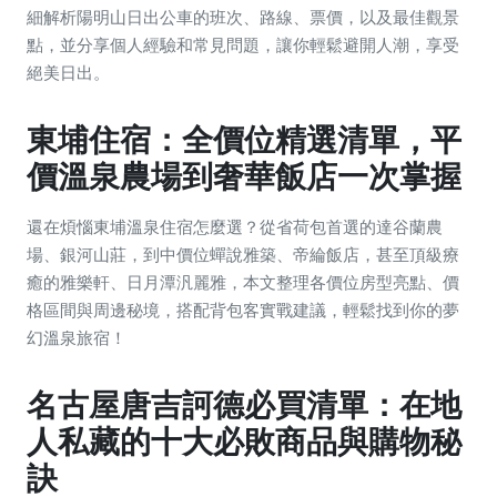
細解析陽明山日出公車的班次、路線、票價，以及最佳觀景
點，並分享個人經驗和常見問題，讓你輕鬆避開人潮，享受
絕美日出。
東埔住宿：全價位精選清單，平
價溫泉農場到奢華飯店一次掌握
還在煩惱東埔溫泉住宿怎麼選？從省荷包首選的達谷蘭農
場、銀河山莊，到中價位蟬說雅築、帝綸飯店，甚至頂級療
癒的雅樂軒、日月潭汎麗雅，本文整理各價位房型亮點、價
格區間與周邊秘境，搭配背包客實戰建議，輕鬆找到你的夢
幻溫泉旅宿！
名古屋唐吉訶德必買清單：在地
人私藏的十大必敗商品與購物秘
訣