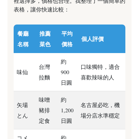
裡選擇多，價格也合理。我整理了一個簡單的
表格，讓你快速比較：
餐廳
推薦
平均
個人評價
名稱
菜色
價格
約
台灣
口味獨特，適合
味仙
900
拉麵
喜歡辣味的人
日圓
味噌
約
矢場
名古屋必吃，機
豬排
1,200
とん
場分店水準穩定
定食
日圓
コメ
約