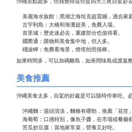
沖繩景點超多，但我覺得這些是四天三夜自駕必
美麗海水族館：黑潮之海坦克超震撼，適合家
古宇利島：大橋和海灘超美，免費入場。
首里城：歷史迷必去，重建部分也值得看。
國際通：購物和美食集中地，但人多。
殘波岬：免費看海景，燈塔拍照很棒。
如果時間多，可以加碼離島，如座間味島或渡嘉
美食推薦
沖繩美食太多，自駕的好處是可以隨時停車吃。
沖繩麵：湯頭清淡，麵條有嚼勁，推薦「花笠
海葡萄：口感特別，像魚子醬，在市場或餐廳
苦瓜炒豆腐：當地家常菜，營養又好吃。