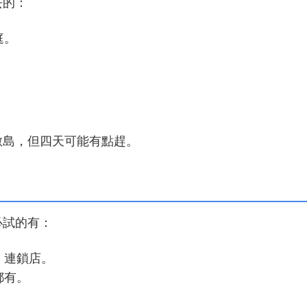
去的：
庭。
敷島，但四天可能有點趕。
必試的有：
」連鎖店。
都有。