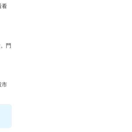
看看
看。門
設市