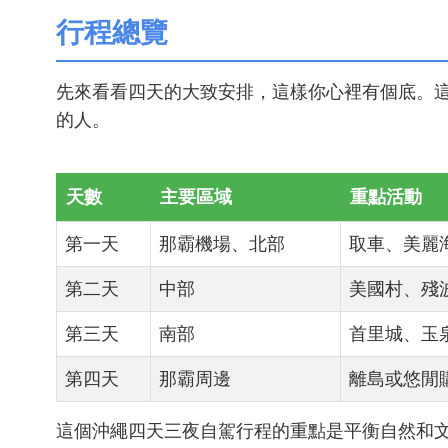
行程總覽
先來看看四天的大致安排，這樣你心裡有個底。
的人。
天數
主要區域
重點活動
第一天
那霸機場、北部
取車、美麗
第二天
中部
美國村、殘
第三天
南部
首里城、玉
第四天
那霸周邊
離島或悠閒
這個沖繩四天三夜自駕行程的重點是平衡自然和