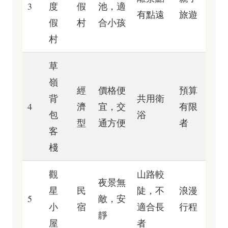
3
度
假
池，適
有點遠
旅遊
假
村
合小孩
村
草
嶺
經
價格便
預算
背
共用衛
4
濟
宜，交
有限
包
浴
型
通方便
者
客
棧
觀
山路較
夜景無
星
民
陡，不
浪漫
5
敵，安
小
宿
適合長
行程
靜
屋
者