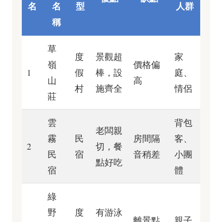
名
名
型
人群
稱
草
度
景觀超
家
嶺
價格偏
1
假
棒，設
庭、
山
高
村
施齊全
情侶
莊
雲
背包
老闆親
霧
民
房間隔
客、
2
切，餐
民
宿
音稍差
小團
點好吃
宿
體
綠
野
度
有游泳
離景點
親子