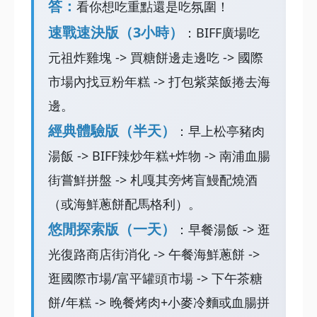
答：
看你想吃重點還是吃氛圍！
速戰速決版（3小時）
：BIFF廣場吃
元祖炸雞塊 -> 買糖餅邊走邊吃 -> 國際
市場內找豆粉年糕 -> 打包紫菜飯捲去海
邊。
經典體驗版（半天）
：早上松亭豬肉
湯飯 -> BIFF辣炒年糕+炸物 -> 南浦血腸
街嘗鮮拼盤 -> 札嘎其旁烤盲鰻配燒酒
（或海鮮蔥餅配馬格利）。
悠閒探索版（一天）
：早餐湯飯 -> 逛
光復路商店街消化 -> 午餐海鮮蔥餅 ->
逛國際市場/富平罐頭市場 -> 下午茶糖
餅/年糕 -> 晚餐烤肉+小麥冷麵或血腸拼