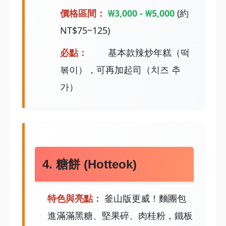
價格區間：
₩3,000 - ₩5,000
(約
NT$75~125)
必點：
基本款辣炒年糕（떡
볶이），可再加起司（치즈 추
가）
4. 糖餅 (Hotteok)
特色與亮點：
釜山版更威！麵團包
進滿滿黑糖、堅果碎、肉桂粉，鐵板