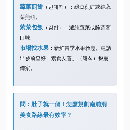
蔬菜煎餅
（빈대떡）：綠豆煎餅或純蔬
菜煎餅。
紫菜包飯
（김밥）：選純蔬菜或醃蘿蔔
口味。
市場找水果
：新鮮當季水果救急。建議
出發前查好「素食友善」（채식）餐廳
備案。
問：肚子就一個！怎麼規劃南浦洞
美食路線最有效率？