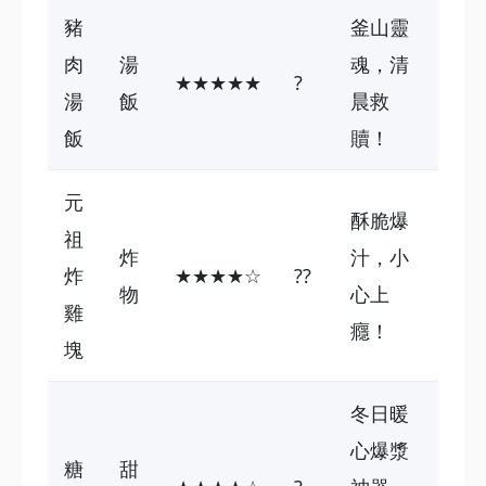
豬
釜山靈
肉
湯
魂，清
★★★★★
?
湯
飯
晨救
飯
贖！
元
酥脆爆
祖
炸
汁，小
炸
★★★★☆
??
物
心上
雞
癮！
塊
冬日暖
心爆漿
糖
甜