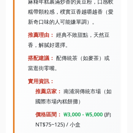
麻糬年糕裹滿炒香的黃豆粉，口感軟
糯帶顆粒感，樸實豆香越嚼越香（愛
新奇口味的人可能嫌單調）。
推薦理由：
經典不敗甜點，天然豆
香，解膩好選擇。
搭配建議：
配傳統茶（如麥茶）或
當逛街零嘴。
實用資訊：
推薦店家：
南浦洞傳統市場（如
國際市場內糕餅攤）
價格區間：
₩3,000 - ₩5,000
(約
NT$75~125) / 小盒