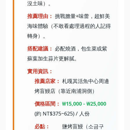
沒土味）。
推薦理由：
挑戰膽量+味蕾，超鮮美
海味體驗（不敢看處理過程的人記得
轉身）。
搭配建議：
必配燒酒，包生菜或紫
蘇葉加生蒜片更解膩。
實用資訊：
推薦店家：
札嘎其活魚中心周邊
烤盲鰻店（靠近南浦洞側）
價格區間：
₩15,000 - ₩25,000
(約 NT$375~625) / 人份
必點：
鹽烤盲鰻（소금구