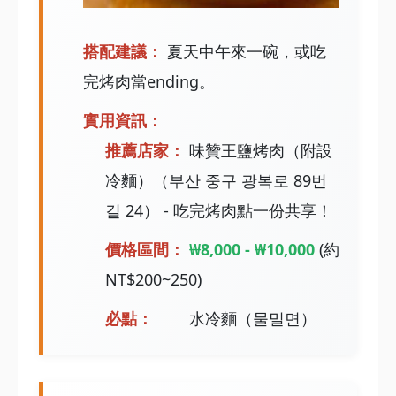
搭配建議：
夏天中午來一碗，或吃
完烤肉當ending。
實用資訊：
推薦店家：
味贊王鹽烤肉（附設
冷麵）（부산 중구 광복로 89번
길 24） - 吃完烤肉點一份共享！
價格區間：
₩8,000 - ₩10,000
(約
NT$200~250)
必點：
水冷麵（물밀면）