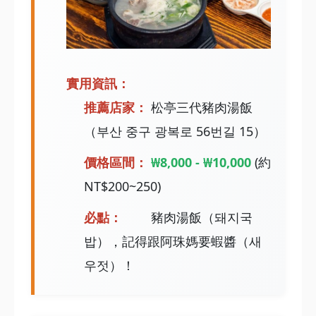
實用資訊：
推薦店家：
松亭三代豬肉湯飯
（부산 중구 광복로 56번길 15）
價格區間：
₩8,000 - ₩10,000
(約
NT$200~250)
必點：
豬肉湯飯（돼지국
밥），記得跟阿珠媽要蝦醬（새
우젓）！