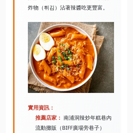
炸物（튀김）沾著辣醬吃更豐富。
實用資訊：
推薦店家：
南浦洞辣炒年糕巷內
流動攤販（BIFF廣場旁巷子）