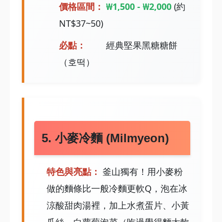
價格區間：
₩1,500 - ₩2,000
(約
NT$37~50)
必點：
經典堅果黑糖糖餅
（호떡）
5. 小麥冷麵 (Milmyeon)
特色與亮點：
釜山獨有！用小麥粉
做的麵條比一般冷麵更軟Q，泡在冰
涼酸甜肉湯裡，加上水煮蛋片、小黃
瓜絲、白蘿蔔泡菜（吃過覺得麵太軟