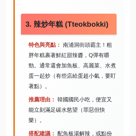
3. 辣炒年糕 (Tteokbokki)
特色與亮點：
南浦洞街頭霸主！粗
胖年糕裹著鮮紅甜辣醬，Q彈有嚼
勁。通常還會加魚板、高麗菜、水煮
蛋一起炒（有些店給蛋超小氣，要盯
著點）。
推薦理由：
韓國國民小吃，便宜又
能立刻滿足碳水慾望（罪惡但快
樂）。
搭配建議：
配魚板湯解辣，或點份