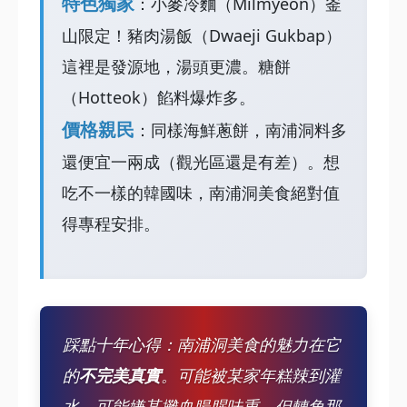
特色獨家
：小麥冷麵（Milmyeon）釜
山限定！豬肉湯飯（Dwaeji Gukbap）
這裡是發源地，湯頭更濃。糖餅
（Hotteok）餡料爆炸多。
價格親民
：同樣海鮮蔥餅，南浦洞料多
還便宜一兩成（觀光區還是有差）。想
吃不一樣的韓國味，南浦洞美食絕對值
得專程安排。
踩點十年心得：南浦洞美食的魅力在它
的
不完美真實
。可能被某家年糕辣到灌
水，可能嫌某攤血腸腥味重，但轉角那