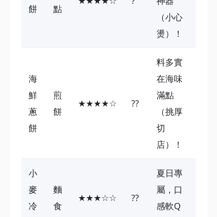
★★★★☆
?
神器
餅
點
（小心
燙）！
料多實
海
在海味
鮮
煎
滿點
★★★★☆
??
蔥
餅
（挑厚
餅
切
店）！
小
夏日專
麥
麵
屬，口
★★★☆☆
??
冷
食
感軟Q