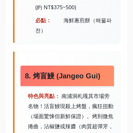
(約 NT$375~500)
必點：
海鮮蔥煎餅（해물파
전）
8. 烤盲鰻 (Jangeo Gui)
特色與亮點：
南浦洞札嘎其市場旁
名物！活盲鰻現殺上烤盤，瘋狂扭動
（場面驚悚但新鮮保證）。烤到微焦
捲曲，沾椒鹽或辣醬（肉質超彈牙，