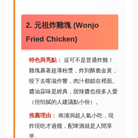
2. 元祖炸雞塊 (Wonjo
Fried Chicken)
特色與亮點：
這可不是普通炸雞！
雞塊裹著超薄粉漿，炸到酥脆金黃，
咬下去喀滋作響，肉汁都鎖在裡面。
醬油蒜味是經典，甜辣醬也很多人愛
（但怕膩的人建議點小份）。
推薦理由：
南浦洞超人氣小吃，現
炸現吃才過癮，配啤酒就是人間享
受。