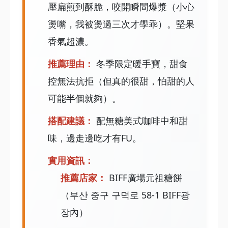
壓扁煎到酥脆，咬開瞬間爆漿（小心
燙嘴，我被燙過三次才學乖）。堅果
香氣超濃。
推薦理由：
冬季限定暖手寶，甜食
控無法抗拒（但真的很甜，怕甜的人
可能半個就夠）。
搭配建議：
配無糖美式咖啡中和甜
味，邊走邊吃才有FU。
實用資訊：
推薦店家：
BIFF廣場元祖糖餅
（부산 중구 구덕로 58-1 BIFF광
장內）