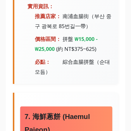
實用資訊：
推薦店家：
南浦血腸街（부산 중
구 광복로 85번길一帶）
價格區間：
拼盤
₩15,000 -
₩25,000
(約 NT$375~625)
必點：
綜合血腸拼盤（순대
모듬）
7. 海鮮蔥餅 (Haemul
Pajeon)