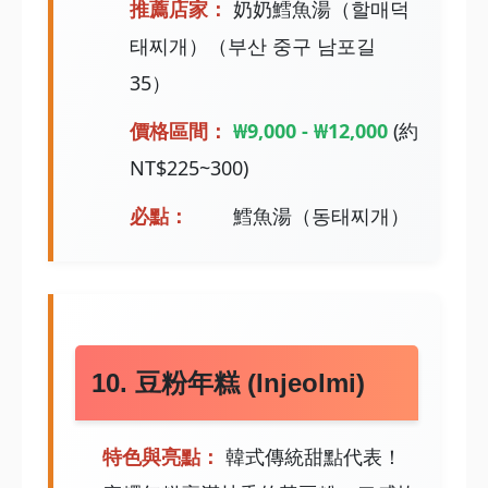
推薦店家：
奶奶鱈魚湯（할매덕
태찌개）（부산 중구 남포길
35）
價格區間：
₩9,000 - ₩12,000
(約
NT$225~300)
必點：
鱈魚湯（동태찌개）
10. 豆粉年糕 (Injeolmi)
特色與亮點：
韓式傳統甜點代表！