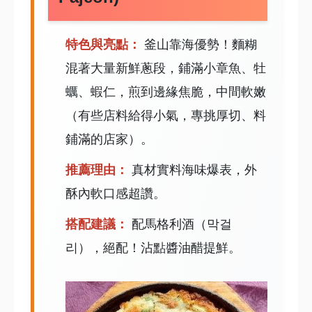
特色與亮點：
釜山靠海優勢！麵糊
混著大量新鮮蔥段，鋪滿小章魚、牡
蠣、蝦仁，煎到邊緣焦脆，中間軟嫩
（有些店料給得小氣，專挑厚切、料
鋪滿的店家）。
推薦理由：
真材實料海味爆表，外
酥內軟口感超讚。
搭配建議：
配馬格利酒（막걸
리），絕配！沾點醬油醋提鮮。