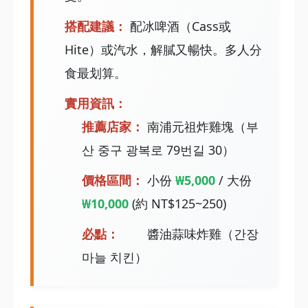
搭配建議：
配冰啤酒（Cass或
Hite）或汽水，解膩又暢快。多人分
食最划算。
實用資訊：
推薦店家：
南浦元祖炸雞塊（부
산 중구 광복로 79번길 30）
價格區間：
小份
₩5,000
/ 大份
₩10,000
(約 NT$125~250)
必點：
醬油蒜味炸雞（간장
마늘 치킨）