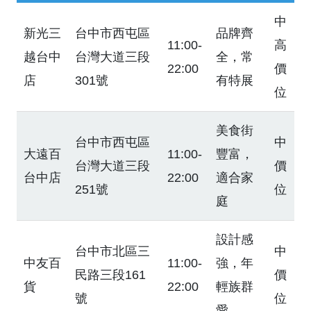
中
新光三
台中市西屯區
品牌齊
11:00-
高
越台中
台灣大道三段
全，常
22:00
價
店
301號
有特展
位
美食街
台中市西屯區
中
大遠百
11:00-
豐富，
台灣大道三段
價
台中店
22:00
適合家
251號
位
庭
設計感
台中市北區三
中
中友百
11:00-
強，年
民路三段161
價
貨
22:00
輕族群
號
位
愛