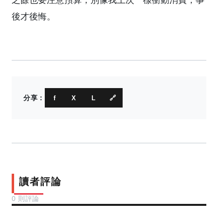
之餘也要注意預算，別像我上次一樣衝動消費，事
後才後悔。
分享：
f
X
L
🔗
讀者評論
0 則評論