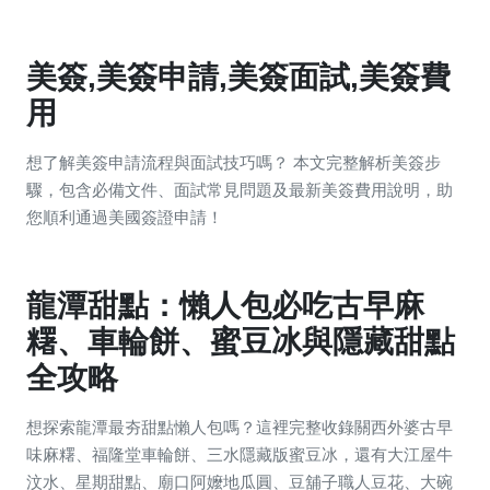
美簽,美簽申請,美簽面試,美簽費
用
想了解美簽申請流程與面試技巧嗎？ 本文完整解析美簽步
驟，包含必備文件、面試常見問題及最新美簽費用說明，助
您順利通過美國簽證申請！
龍潭甜點：懶人包必吃古早麻
糬、車輪餅、蜜豆冰與隱藏甜點
全攻略
想探索龍潭最夯甜點懶人包嗎？這裡完整收錄關西外婆古早
味麻糬、福隆堂車輪餅、三水隱藏版蜜豆冰，還有大江屋牛
汶水、星期甜點、廟口阿嬤地瓜圓、豆舖子職人豆花、大碗