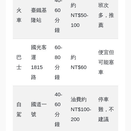
40-
約
班次
火
臺鐵基
60
NT$50-
多，推
車
隆站
分
100
薦
鐘
國光客
60-
便宜但
巴
運
80
約
可能塞
士
1815
分
NT$60
車
路
鐘
40-
油費約
停車
自
國道一
60
NT$100-
難，不
駕
號
分
200
建議
鐘