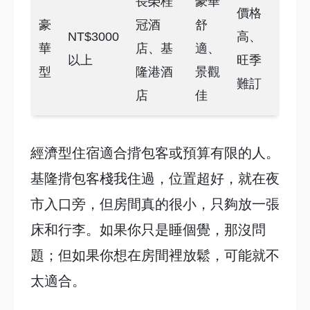
長榮桂
豪華
價格
豪
冠酒
舒
NT$3000
高、
華
店、基
適、
以上
旺季
型
隆港酒
景觀
難訂
店
佳
經濟型住宿適合揹包客或預算有限的人。
基隆揹包客棧我住過，位置超好，就在夜
市入口旁，但房間真的很小，只夠放一張
床和行李。如果你只是睡個覺，那沒問
題；但如果你想在房間裡放鬆，可能就不
太適合。