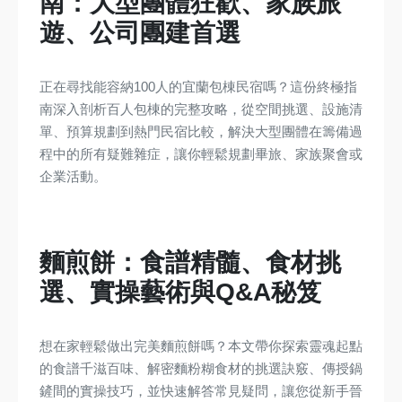
南：大型團體狂歡、家族旅
遊、公司團建首選
正在尋找能容納100人的宜蘭包棟民宿嗎？這份終極指
南深入剖析百人包棟的完整攻略，從空間挑選、設施清
單、預算規劃到熱門民宿比較，解決大型團體在籌備過
程中的所有疑難雜症，讓你輕鬆規劃畢旅、家族聚會或
企業活動。
麵煎餅：食譜精髓、食材挑
選、實操藝術與Q&A秘笈
想在家輕鬆做出完美麵煎餅嗎？本文帶你探索靈魂起點
的食譜千滋百味、解密麵粉糊食材的挑選訣竅、傳授鍋
鏟間的實操技巧，並快速解答常見疑問，讓您從新手晉