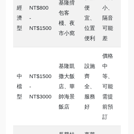
基隆揹
經
NT$800
便
小、
包客
濟
-
宜、
隔音
棧、夜
型
NT$1500
位置
可能
市小窩
便利
差
價格
基隆凱
設施
中
中
NT$1500
撒大飯
齊
等、
檔
-
店、華
全、
可能
型
NT$3000
帥海景
服務
需提
飯店
好
前預
訂