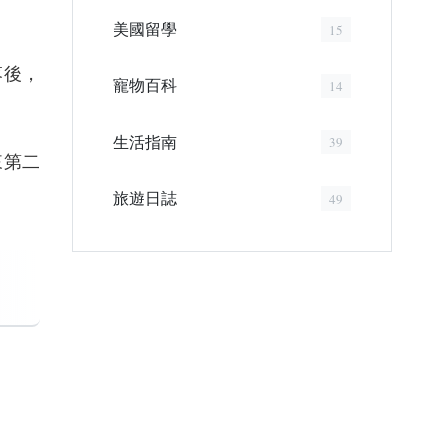
美國留學
15
落後，
寵物百科
14
生活指南
39
來第二
旅遊日誌
49