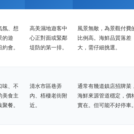
氣氛、想
高美濕地遊客中
風景無敵，為景觀付費
景的遊
心正對面或緊鄰
比例高。海鮮品質落差
日約會。
堤防的第一排。
大，需仔細挑選。
口味、不
清水市區巷弄
通常有幾道鎮店招牌菜
的美食主
內、梧棲老街附
海鮮來源管道穩定，價
族聚餐。
近。
實在。但可能不好停車