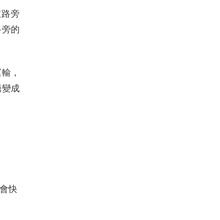
道路旁
路旁的
運輸，
廳變成
會快