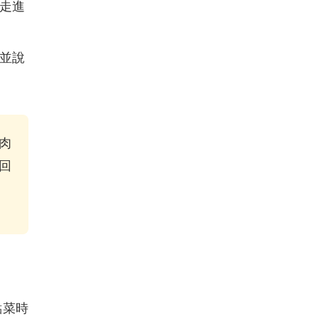
走進
並說
肉
回
點菜時