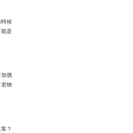
的時候
可能是
附加價
村老物
散客？