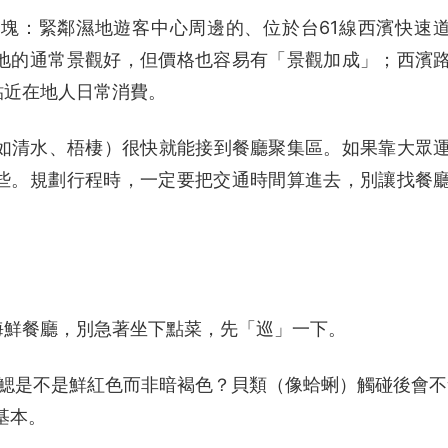
塊：緊鄰濕地遊客中心周邊的、位於台61線西濱快速
地的通常景觀好，但價格也容易有「景觀加成」；西濱
貼近在地人日常消費。
（如清水、梧棲）很快就能接到餐廳聚集區。如果靠大眾
些。規劃行程時，一定要把交通時間算進去，別讓找餐
海鮮餐廳，別急著坐下點菜，先「巡」一下。
鰓是不是鮮紅色而非暗褐色？貝類（像蛤蜊）觸碰後會不
基本。