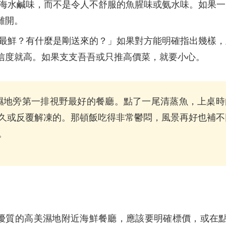
海水鹹味，而不是令人不舒服的魚腥味或氨水味。如果一
離開。
最鮮？有什麼是剛送來的？」如果對方能明確指出幾樣，
信度就高。如果支支吾吾或只推高價菜，就要小心。
濕地旁第一排視野最好的餐廳。點了一尾清蒸魚，上桌時
久或反覆解凍的。那頓飯吃得非常鬱悶，風景再好也補不
。
優質的高美濕地附近海鮮餐廳，應該要明確標價，或在