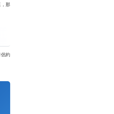
菜，那
情侶約