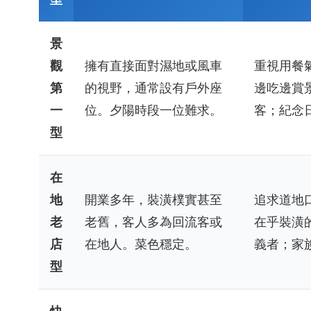
景
觀
擁有直接面對濕地或風車
重視用餐
第
的視野，通常設有戶外座
邊吃邊賞
一
位。夕陽時段一位難求。
客；紀念
型
在
地
開業多年，裝潢樸實甚至
追求道地
老
老舊，客人多為回流客或
在乎裝潢
店
在地人。菜色穩定。
義者；家
型