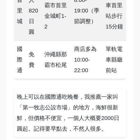
首
人
8:00-
霸市首里
車首里
里
820
19:00（季
金城町1-
站步行
城
日
節調整）
2
15分鐘
圓
國
商店多為
單軌電
免
沖繩縣那
際
10:00-
車縣廳
費
霸市松尾
通
22:00
前站
晚上可以在國際通吃晚餐，我推薦一家叫
「第一牧志公設市場」的地方，海鮮很新
鮮，但價格不便宜，一個人大概要2000日
圓起。記得要早點去，不然人很多。