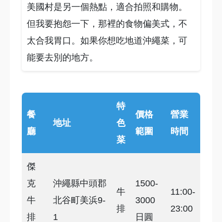
美國村是另一個熱點，適合拍照和購物。
但我要抱怨一下，那裡的食物偏美式，不
太合我胃口。如果你想吃地道沖繩菜，可
能要去別的地方。
特
餐
價格
營業
地址
色
廳
範圍
時間
菜
傑
克
沖繩縣中頭郡
1500-
牛
11:00-
牛
北谷町美浜9-
3000
排
23:00
排
1
日圓