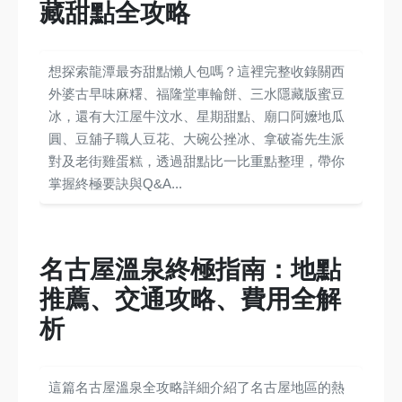
藏甜點全攻略
想探索龍潭最夯甜點懶人包嗎？這裡完整收錄關西
外婆古早味麻糬、福隆堂車輪餅、三水隱藏版蜜豆
冰，還有大江屋牛汶水、星期甜點、廟口阿嬤地瓜
圓、豆舖子職人豆花、大碗公挫冰、拿破崙先生派
對及老街雞蛋糕，透過甜點比一比重點整理，帶你
掌握終極要訣與Q&A...
名古屋溫泉終極指南：地點
推薦、交通攻略、費用全解
析
這篇名古屋溫泉全攻略詳細介紹了名古屋地區的熱