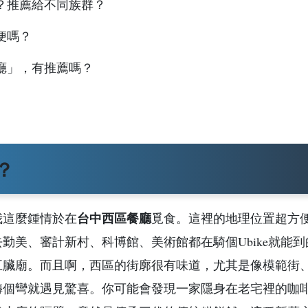
？推薦給不同族群？
便嗎？
廳」，有推薦嗎？
？
台中西區餐廳
我這麼鍾情於在
覓食。這裡的地理位置超方
勤美、審計新村、科博館、美術館都在騎個Ubike就能到
五臟廟。而且啊，西區的街廓很有味道，尤其是像模範街
轉個彎就遇見驚喜。你可能會發現一家隱身在老宅裡的咖