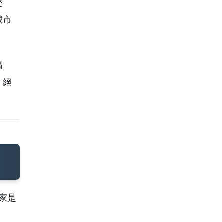
交
城市
價
，絕
家是