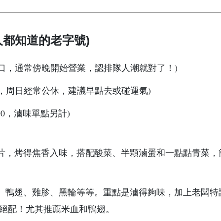
人都知道的老字號)
口，通常傍晚開始營業，認排隊人潮就對了！)
(賣完為止，周日經常公休，建議早點去或碰運氣)
T$90，滷味單點另計)
片，烤得焦香入味，搭配酸菜、半顆滷蛋和一點點青菜，
、鴨翅、雞胗、黑輪等等。重點是滷得夠味，加上老闆特
，絕配！尤其推薦米血和鴨翅。