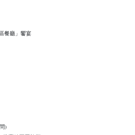
區餐廳」饗宴
問)