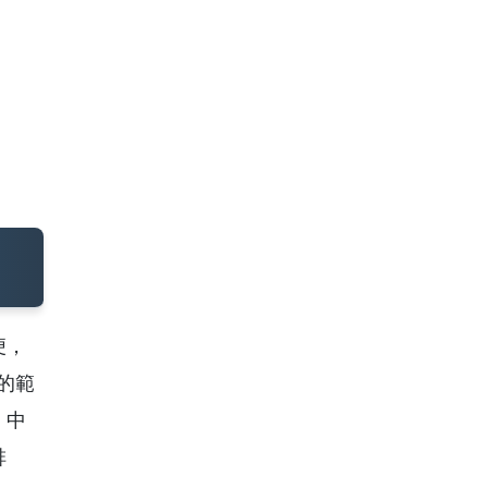
便，
的範
、中
啡