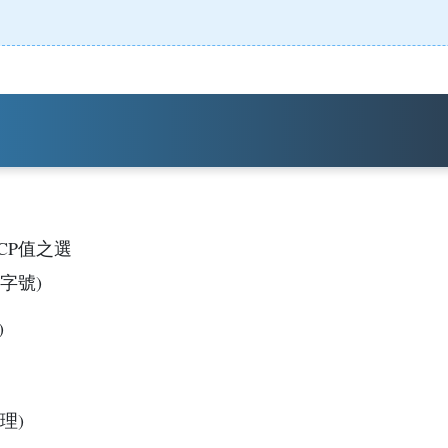
CP值之選
字號)
)
理)