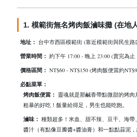
1. 模範街無名烤肉飯滷味攤 (在地
地址：
台中市西區模範街 (靠近模範街與民生路
營業時間：
約下午 17:00 - 晚上 23:00 
價格區間：
NT$60 - NT$150 (烤肉飯便當約N
必點菜單：
烤肉飯便當：
靈魂就是那鹹香帶點微甜的烤肉
粗暴的好吃！飯量給得足，男生也能吃飽。
滷味：
種類超多！米血、甜不辣、豆干、海帶
醬汁（有點像豆瓣醬+醬油膏）和一點點蒜泥