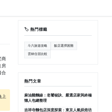
🏷️ 熱門標籤
斗六旅遊攻略
飯店選擇困難
雲林住宿比較
從商
（房
適合
熱門文章
麻油雞麵線：老饕秘訣、嚴選店家與終極
晚上
懶人包總整理
吉祥寺麵包店深度探索：東京人氣烘焙坊