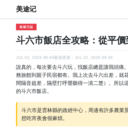
美途记
旅遊日誌
斗六市飯店全攻略：從平價
JUL 02, 2026 08:49
最後更新：JUL 02, 2026 08:49
說真的，每次要去斗六玩，找飯店總是讓我頭痛
務旅館到親子民宿都有。我上次去斗六出差，就
間隔音超差，隔壁打呼聲聽得一清二楚）。所以
的斗六市飯店。
斗六市是雲林縣的政經中心，周邊有許多農業
想吃宵夜會很麻煩。