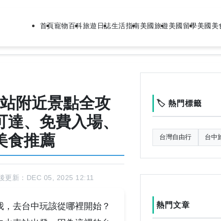
首頁
寵物百科
旅遊日誌
生活指南
美國旅遊
美國留學
美國美
站附近景點全攻
🏷️ 熱門標籤
可達、免費入場、
美食推薦
台灣自由行
台中
更新：DEC 05, 2025 12:11
熱門文章
我，去台中玩該從哪裡開始？