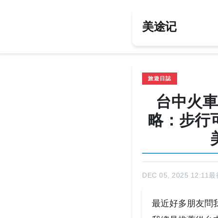
美途记
旅遊日誌
台中火車
略：步行
DEC 05, 2025 12:11
最後
最近好多朋友問