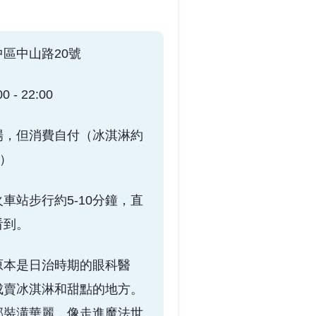
區中山路20號
- 22:00
場，但消費自付（冰淇淋約
元）
車站步行約5-10分鐘，直
看到。
原本是日治時期的眼科醫
成賣冰淇淋和甜點的地方。
部裝潢華麗，像走進魔法世