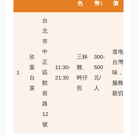
色
幣）
價
台
北
市
中
道地
欣
三杯
300-
正
台灣
葉
11:30-
雞、
500
1
區
味，
台
21:30
蚵仔
元/
館
服務
菜
煎
人
前
親切
路
12
號