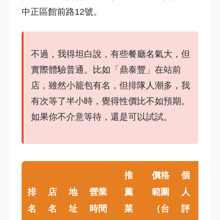
中正區館前路12號。
不過，我得坦白說，有些餐廳名氣大，但
實際體驗普通。比如「鼎泰豐」在站前
店，雖然小籠包有名，但排隊人潮多，我
有次等了半小時，覺得性價比不如預期。
如果你不介意等待，還是可以試試。
推
價格
個
排
店
地
營業
薦
範圍
人
名
名
址
時間
菜
（台
評