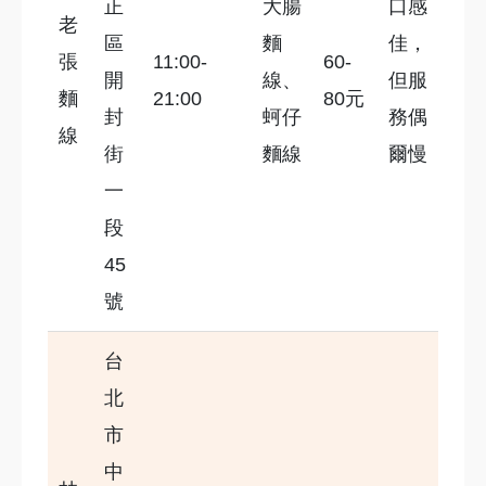
正
大腸
口感
老
區
麵
佳，
張
11:00-
60-
開
線、
但服
麵
21:00
80元
封
蚵仔
務偶
線
街
麵線
爾慢
一
段
45
號
台
北
市
中