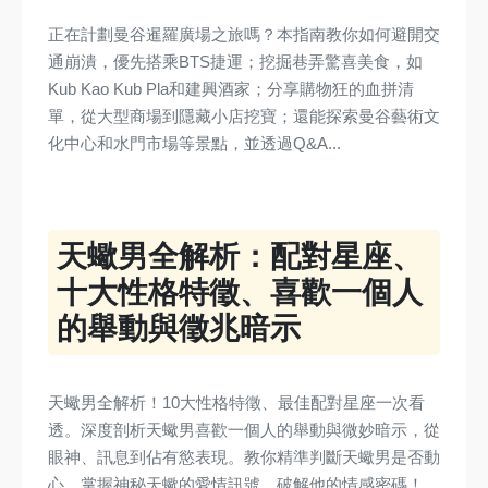
正在計劃曼谷暹羅廣場之旅嗎？本指南教你如何避開交
通崩潰，優先搭乘BTS捷運；挖掘巷弄驚喜美食，如
Kub Kao Kub Pla和建興酒家；分享購物狂的血拼清
單，從大型商場到隱藏小店挖寶；還能探索曼谷藝術文
化中心和水門市場等景點，並透過Q&A...
天蠍男全解析：配對星座、
十大性格特徵、喜歡一個人
的舉動與徵兆暗示
天蠍男全解析！10大性格特徵、最佳配對星座一次看
透。深度剖析天蠍男喜歡一個人的舉動與微妙暗示，從
眼神、訊息到佔有慾表現。教你精準判斷天蠍男是否動
心，掌握神秘天蠍的愛情訊號，破解他的情感密碼！