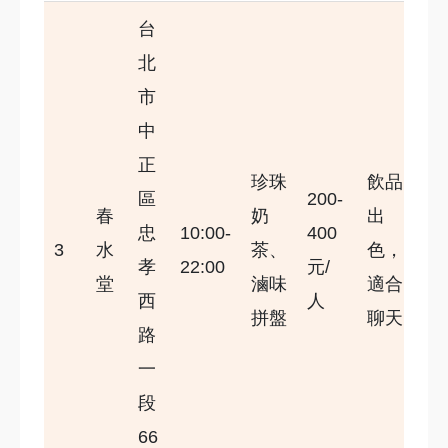
台
北
市
中
正
珍珠
飲品
區
200-
春
奶
出
忠
10:00-
400
3
水
茶、
色，
孝
22:00
元/
堂
滷味
適合
西
人
拼盤
聊天
路
一
段
66