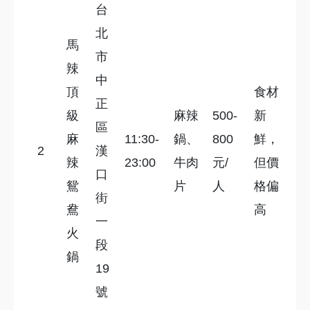
台
北
馬
市
辣
中
頂
食材
正
級
麻辣
500-
新
區
麻
11:30-
鍋、
800
鮮，
2
漢
辣
23:00
牛肉
元/
但價
口
鴛
片
人
格偏
街
鴦
高
一
火
段
鍋
19
號