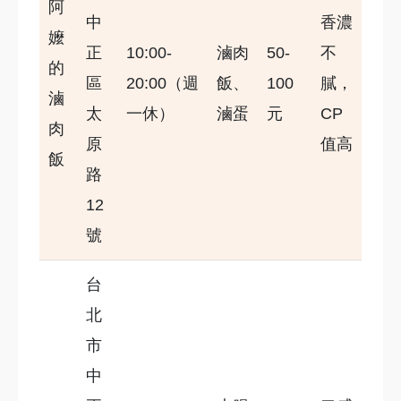
阿
中
香濃
嬤
正
10:00-
滷肉
50-
不
的
區
20:00（週
飯、
100
膩，
滷
太
一休）
滷蛋
元
CP
肉
原
值高
飯
路
12
號
台
北
市
中