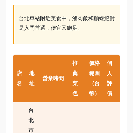
台北車站附近美食中，滷肉飯和麵線絕對
是入門首選，便宜又飽足。
推
價格
個
店
地
薦
範圍
人
營業時間
名
址
菜
（台
評
色
幣）
價
台
北
市