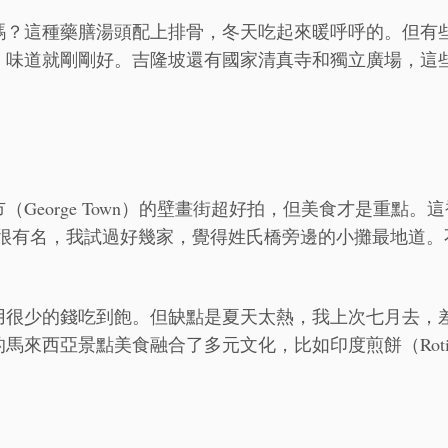
嗎？這種藥膳湯頭配上排骨，冬天吃起來暖呼呼的。但有
，味道就剛剛好。吉隆坡還有國家清真寺和獨立廣場，這
eorge Town）的壁畫街超好拍，但美食才是重點。這
 Teow）很有名，我試過好幾家，覺得姓氏橋旁邊的小攤最地道。
用很少的錢吃到飽。但缺點是夏天太熱，我上次七月去，
馬來西亞景點美食融合了多元文化，比如印度煎餅（Rot