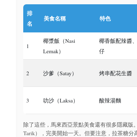
排
美食名稱
特色
名
椰漿飯（Nasi
椰香飯配辣醬
1
Lemak）
仔
2
沙爹（Satay）
烤串配花生醬
3
叻沙（Laksa）
酸辣湯麵
除了這些，馬來西亞景點美食還有很多隱藏版。
Tarik），完美開始一天。但要注意，拉茶