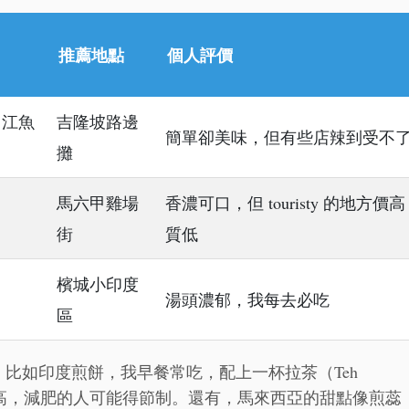
推薦地點
個人評價
、江魚
吉隆坡路邊
簡單卻美味，但有些店辣到受不
攤
馬六甲雞場
香濃可口，但 touristy 的地方價高
街
質低
檳城小印度
湯頭濃郁，我每去必吃
區
比如印度煎餅，我早餐常吃，配上一杯拉茶（Teh
糖分高，減肥的人可能得節制。還有，馬來西亞的甜點像煎蕊