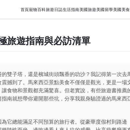
首頁
寵物百科
旅遊日誌
生活指南
美國旅遊
美國留學
美國美食
極旅遊指南與必訪清單
聳的雙子塔，還是檳城街頭飄香的叻沙？我記得第一次去
食震撼到了。馬來西亞景點美食不僅僅是觀光，更是一場
，讓食物和景觀都充滿驚喜。但老實說，有些旅遊書推薦
篇指南就想帶你避開那些坑，分享我親身驗證過的馬來西
因為它總能滿足不同預算的旅行者。從豪華度假村到路邊
那種隨性而坐、邊吃邊看人來人往的感覺，比高級餐廳更