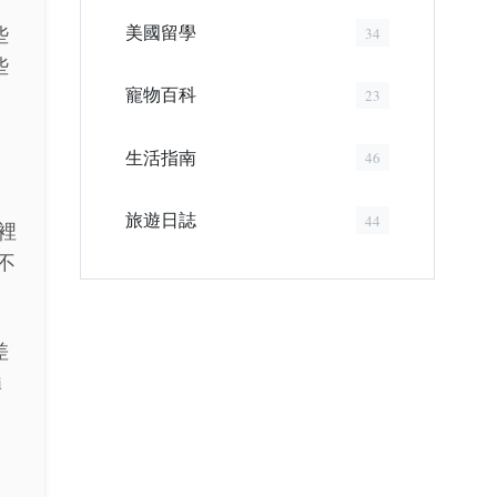
美國留學
些
34
些
寵物百科
23
生活指南
46
旅遊日誌
44
裡
不
差
i