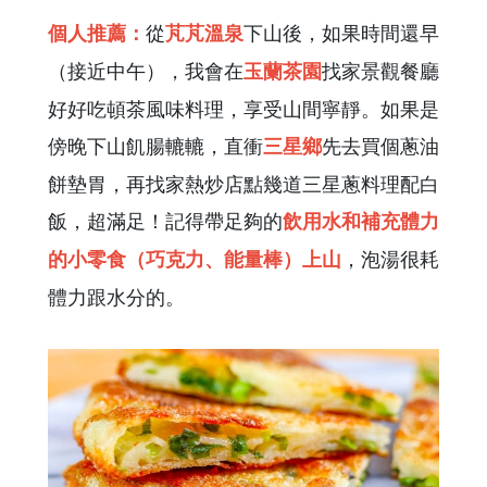
從
下山後，如果時間還早
個人推薦：
芃芃溫泉
（接近中午），我會在
找家景觀餐廳
玉蘭茶園
好好吃頓茶風味料理，享受山間寧靜。如果是
傍晚下山飢腸轆轆，直衝
先去買個蔥油
三星鄉
餅墊胃，再找家熱炒店點幾道三星蔥料理配白
飯，超滿足！記得帶足夠的
飲用水和補充體力
，泡湯很耗
的小零食（巧克力、能量棒）上山
體力跟水分的。