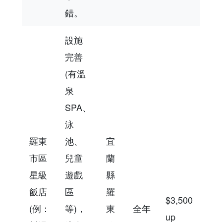
錯。
設施
完善
(有溫
泉
SPA、
泳
羅東
池、
宜
市區
兒童
蘭
星級
遊戲
縣
飯店
區
羅
$3,500
(例：
等)，
東
全年
up