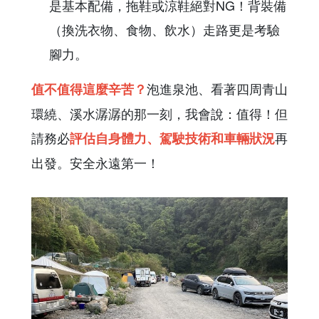
是基本配備，拖鞋或涼鞋絕對NG！背裝備
（換洗衣物、食物、飲水）走路更是考驗
腳力。
泡進泉池、看著四周青山
值不值得這麼辛苦？
環繞、溪水潺潺的那一刻，我會說：值得！但
請務必
再
評估自身體力、駕駛技術和車輛狀況
出發。安全永遠第一！