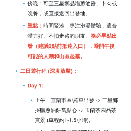
傍晚：可至三星鄉品嚐蔥油餅、卜肉或
晚餐，或直接返回出發地。
時間緊湊，專注泡湯體驗，適合
重點：
體力好、不怕走路的朋友。
務必早點出
發（建議9點前抵達入口），避開午後
可能的人潮和山區起霧。
二日遊行程 (深度放鬆)：
Day 1:
上午：宜蘭市區/羅東出發 -> 三星鄉
採購蔥油餅當點心 -> 玉蘭茶園品茶
賞景 (車程約1-1.5小時)。