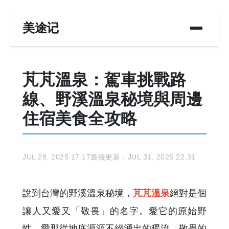
美途记
芃芃溫泉：駕車挑戰路
線、野溪溫泉秘境與周邊
住宿美食全攻略
JUL 28, 2025 17:17
最後更新：JUL 31, 2025 22:31
說到台灣的野溪溫泉秘境，
絕對是個
芃芃溫泉
讓人又愛又「敬畏」的名字。愛它的原始野
性、愛那從地底源源不絕湧出的暖流，敬畏的