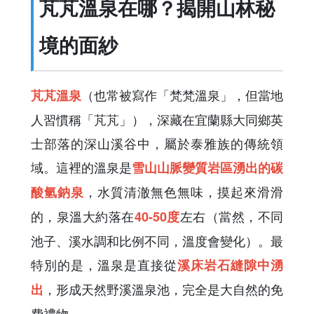
芃芃溫泉在哪？揭開山林秘
境的面紗
（也常被寫作「梵梵溫泉」，但當地
芃芃溫泉
人習慣稱「芃芃」），深藏在宜蘭縣大同鄉英
士部落的深山溪谷中，屬於泰雅族的傳統領
域。這裡的溫泉是
雪山山脈變質岩區湧出的碳
，水質清澈無色無味，摸起來滑滑
酸氫鈉泉
的，泉溫大約落在
左右（當然，不同
40-50度
池子、溪水調和比例不同，溫度會變化）。最
特別的是，溫泉是直接從
溪床岩石縫隙中湧
，形成天然野溪溫泉池，完全是大自然的免
出
費禮物。