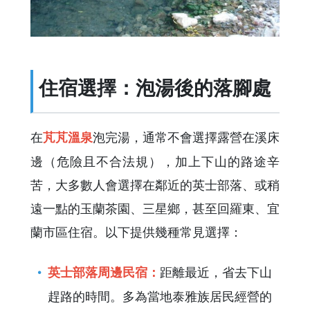
住宿選擇：泡湯後的落腳處
在
泡完湯，通常不會選擇露營在溪床
芃芃溫泉
邊（危險且不合法規），加上下山的路途辛
苦，大多數人會選擇在鄰近的英士部落、或稍
遠一點的玉蘭茶園、三星鄉，甚至回羅東、宜
蘭市區住宿。以下提供幾種常見選擇：
距離最近，省去下山
英士部落周邊民宿：
趕路的時間。多為當地泰雅族居民經營的