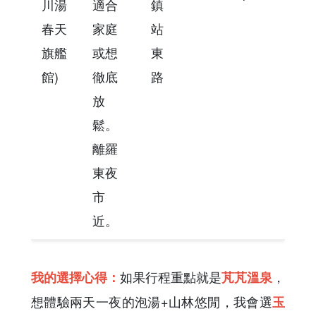
川湯
適合
鎮
春天
家庭
站
旗艦
或想
東
館)
徹底
路
放
鬆。
離羅
東夜
市
近。
如果行程重點就是
，
我的選擇心得：
芃芃溫泉
想體驗兩天一夜的泡湯+山林悠閒，我會選
玉