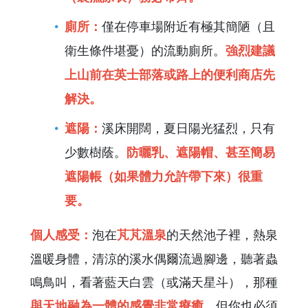
僅在停車場附近有極其簡陋（且
廁所：
衛生條件堪憂）的流動廁所。
強烈建議
上山前在英士部落或路上的便利商店先
解決。
溪床開闊，夏日陽光猛烈，只有
遮陽：
少數樹蔭。
防曬乳、遮陽帽、甚至簡易
遮陽帳（如果體力允許帶下來）很重
要。
泡在
的天然池子裡，熱泉
個人感受：
芃芃溫泉
溫暖身體，清涼的溪水偶爾流過腳邊，聽著蟲
鳴鳥叫，看著藍天白雲（或滿天星斗），那種
。但你也必須
與天地融為一體的感覺非常療癒