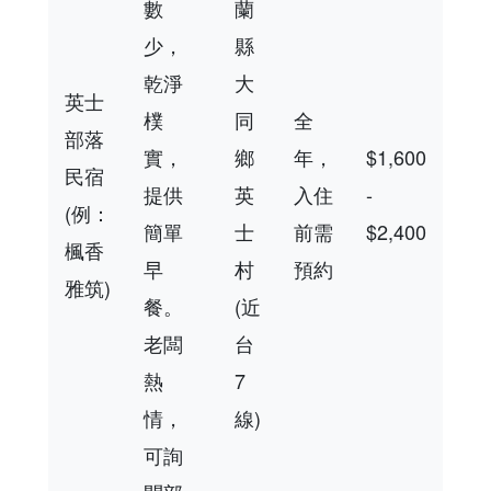
數
蘭
少，
縣
乾淨
大
英士
樸
同
全
部落
實，
鄉
年，
$1,600
民宿
提供
英
入住
-
(例：
簡單
士
前需
$2,400
楓香
早
村
預約
雅筑)
餐。
(近
老闆
台
熱
7
情，
線)
可詢