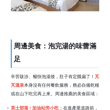
周邊美食：泡完湯的味蕾滿
足
辛苦跋涉、暢快泡湯後，肚子肯定餓扁了！
芃
本身沒有任何餐飲服務，務必自備乾糧
芃溫泉
或在山下吃完再上來。周邊推薦的美食區域：
在進產業道路前，
英士部落 / 加油站旁小吃：