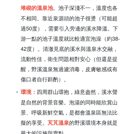
。池子深淺不一，溫度也各
堆砌的溫泉池
不相同。靠近泉源頭的池子很燙（可能超
過50度），需要引入旁邊的溪水降溫。下
游一點的池子溫度就比較適宜泡澡（約38-
42度）。清澈見底的溪水與溫泉水交融，
流動性佳，衛生問題相對安心（但還是提
醒，野溪溫泉無過濾消毒，皮膚敏感或有
傷口者自行斟酌）。
四周群山環抱，綠意盎然，溪水聲
環境：
是自然的背景音樂。泡湯的同時能欣賞山
景、呼吸新鮮空氣，是都會溫泉區無法比
擬的享受。
的野溪環境本身就是
芃芃溫泉
最大的設施與賣點。