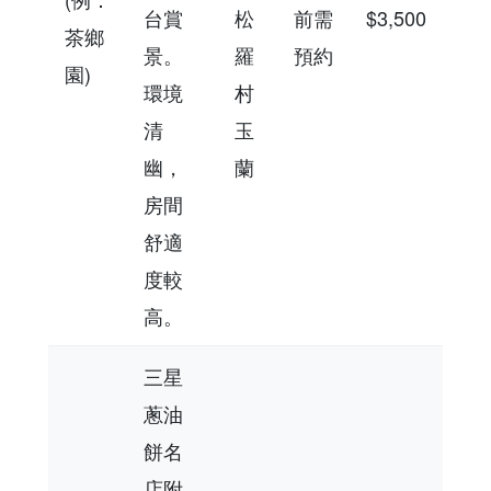
台賞
松
前需
$3,500
茶鄉
景。
羅
預約
園)
環境
村
清
玉
幽，
蘭
房間
舒適
度較
高。
三星
蔥油
餅名
店附