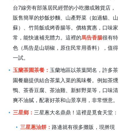
台7線旁有部落居民經營的小吃攤或雜貨店，
販售簡單的炒飯炒麵、山產野菜（如過貓、山
蘇）、竹筒飯或烤香腸等。價格實惠，口味家
常，能快速補充體力。這裡的
很有特
馬告香腸
色（馬告是山胡椒，原住民常用香料），值得
一試。
玉蘭地區以茶葉聞名，許多茶
玉蘭茶園茶餐：
園餐廳提供結合茶葉入菜的風味餐。例如茶燻
鴨、茶香豆腐、茶油雞、新鮮野菜等，口味清
爽不油膩，配著好茶和山景享用，非常愜意。
三星蔥大名鼎鼎！這裡是覓食天堂：
三星鄉：
路邊就有很多攤販，現擀現
三星蔥油餅：