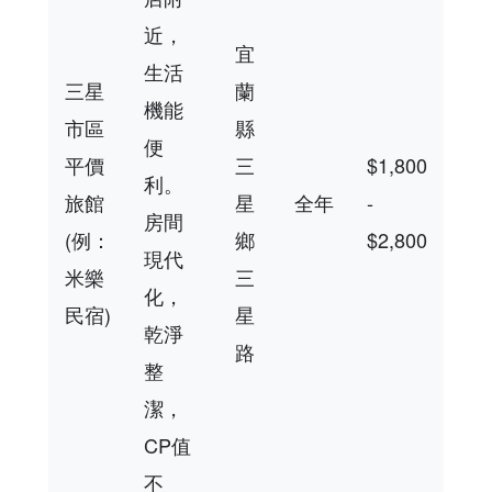
近，
宜
生活
三星
蘭
機能
市區
縣
便
平價
三
$1,800
利。
旅館
星
全年
-
房間
(例：
鄉
$2,800
現代
米樂
三
化，
民宿)
星
乾淨
路
整
潔，
CP值
不