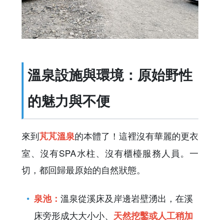
溫泉設施與環境：原始野性
的魅力與不便
來到
的本體了！這裡沒有華麗的更衣
芃芃溫泉
室、沒有SPA水柱、沒有櫃檯服務人員。一
切，都回歸最原始的自然狀態。
溫泉從溪床及岸邊岩壁湧出，在溪
泉池：
床旁形成大大小小、
天然挖鑿或人工稍加