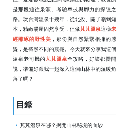
是那段通往泉源、考驗車技與腳力的探險之
路。玩台灣溫泉十幾年，從北投、關子嶺到知
本，精緻湯屋固然享受，但像
這樣
芃芃溫泉
未
，那份與自然緊緊相擁的感
經雕琢的野性美
覺，是截然不同的震撼。今天就來分享我這個
溫泉老司機的
全攻略，好壞都攤開
芃芃溫泉
說，準備好跟我一起深入這個山林中的溫暖角
落了嗎？
目錄
芃芃溫泉在哪？揭開山林秘境的面紗