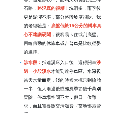
石路，
坑洞多，雨季後
路況真的很糟！
更是泥濘不堪，部分路段坡度很陡。我
的老經驗是：
底盤低於15公分的轎車真
，很容易卡住或刮底盤。
心不建議硬闖
四輪傳動的休旅車或吉普車是比較穩妥
的選擇。
抵達溪床入口後，還得開車
涉水段：
涉
才能到達停車區。水深視
過一小段溪水
當天水量而定，淺的時候大概只到輪胎
一半，但大雨過後或颱風季節後千萬別
冒險！停車場空間不大，假日一位難
求，而且需要繳交清潔費（當地部落管