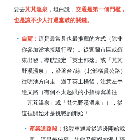
要去
，坦白說，
芃芃溫泉
交通是第一個門檻，
也是讓不少人打退堂鼓的關鍵。
這是最常見也最推薦的方式（除非
自駕：
你參加當地接駁行程）。從宜蘭市區或羅
東出發，導航設定「英士部落」或「芃芃
野溪溫泉」，沿著台7線（北部橫貫公路）
往明池方向走。過了英士橋後，注意左手
邊叉路（有個不太起眼的小指標寫著往
「芃芃溫泉」或「梵梵野溪溫泉」），從
這裡開始才是挑戰的開始！
接駁車通常從這邊開始載
產業道路段：
客。這是條狹窄、陡峭又蜿蜒的泥土碎