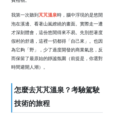
我第一次聽到
時，腦中浮現的是悠閒
芃芃溫泉
泡在溪邊、看著山嵐繚繞的畫面。實際走一遭
才深刻體會，這份悠閒得來不易。先別想著度
假村的舒適，這裡一切都得「自己來」。也因
為它夠「野」，少了過度開發的商業氣息，反
而保留了最原始的靜謐氛圍（前提是，你選對
時間避開人潮）。
怎麼去芃芃溫泉？考驗駕駛
技術的旅程