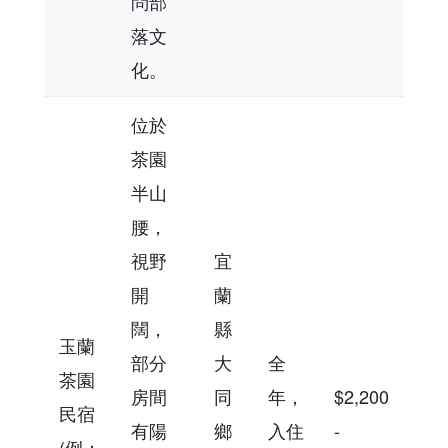
問部
落文
化。
位於
茶園
半山
腰，
視野
宜
開
蘭
闊，
縣
玉蘭
部分
大
全
茶園
房間
同
年，
$2,200
民宿
有陽
鄉
入住
-
(例：