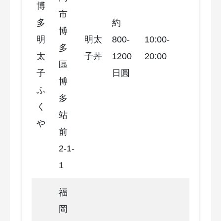
博
市
多
約
博
明
明太
800-
10:00-
多
太
子丼
1200
20:00
區
子
日圓
博
ふ
多
く
站
や
前
2-1-
1
福
岡