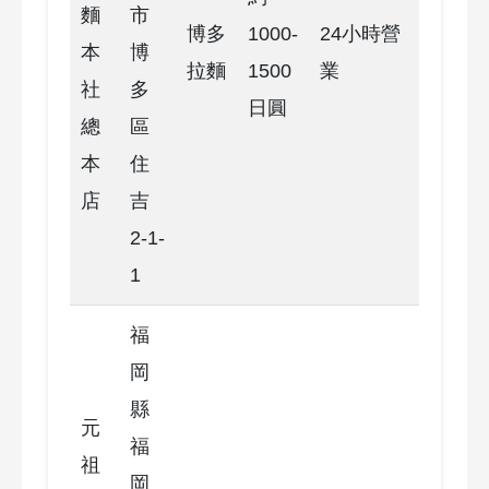
麵
市
博多
1000-
24小時營
本
博
拉麵
1500
業
社
多
日圓
總
區
本
住
店
吉
2-1-
1
福
岡
縣
元
福
祖
岡