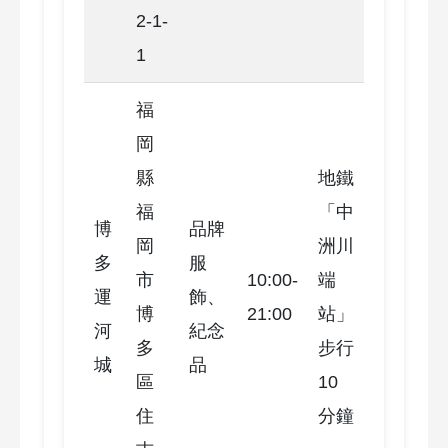
2-1-
1
福
岡
縣
地鐵
福
「中
博
品牌
岡
洲川
多
服
市
10:00-
端
運
飾、
博
21:00
站」
河
紀念
多
步行
城
品
區
10
住
分鐘