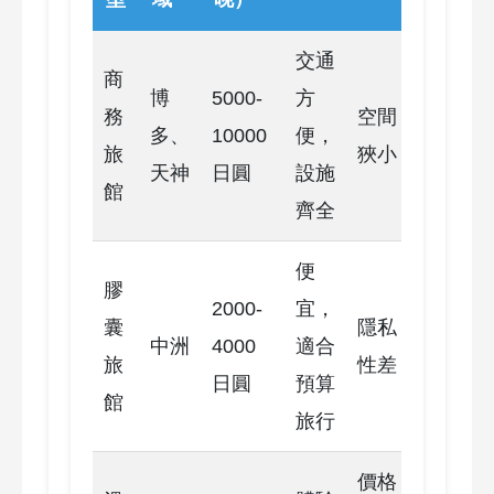
交通
商
博
5000-
方
務
空間
多、
10000
便，
旅
狹小
天神
日圓
設施
館
齊全
便
膠
2000-
宜，
囊
隱私
中洲
4000
適合
旅
性差
日圓
預算
館
旅行
價格