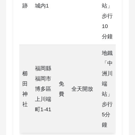
跡
城内1
站」
步行
10
分鐘
地鐵
「中
福岡縣
櫛
洲川
福岡市
田
免
端
博多區
全天開放
神
費
站」
上川端
社
步行
町1-41
5分
鐘