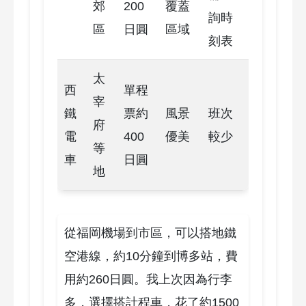
郊
200
覆蓋
詢時
區
日圓
區域
刻表
太
西
單程
宰
鐵
票約
風景
班次
府
電
400
優美
較少
等
車
日圓
地
從福岡機場到市區，可以搭地鐵
空港線，約10分鐘到博多站，費
用約260日圓。我上次因為行李
多，選擇搭計程車，花了約1500