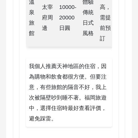
溫
體驗
太宰
10000-
高，
泉
傳統
府周
20000
需提
旅
日式
邊
日圓
前預
館
風格
訂
我個人推薦天神地區的住宿，因
為購物和飲食都很方便。但要注
意，有些旅館的隔音不好，我上
次被隔壁吵到睡不著。福岡旅遊
中，選擇住宿時最好查看評價，
避免踩雷。