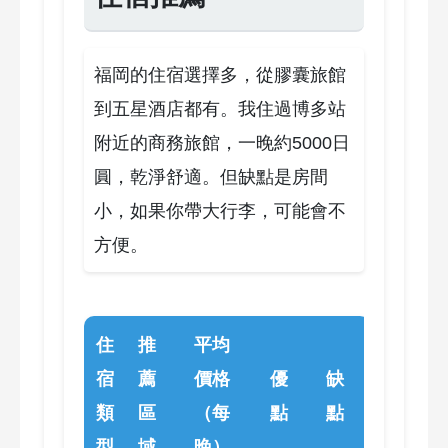
福岡的住宿選擇多，從膠囊旅館
到五星酒店都有。我住過博多站
附近的商務旅館，一晚約5000日
圓，乾淨舒適。但缺點是房間
小，如果你帶大行李，可能會不
方便。
住
推
平均
宿
薦
價格
優
缺
類
區
（每
點
點
型
域
晚）