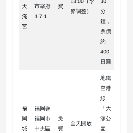
18:00（季
30
天
市宰府
費
節調整）
分
滿
4-7-1
鐘，
宮
票價
約
400
日圓
地鐵
空港
線
福
福岡縣
「大
岡
福岡市
免
濠公
全天開放
城
中央區
費
園