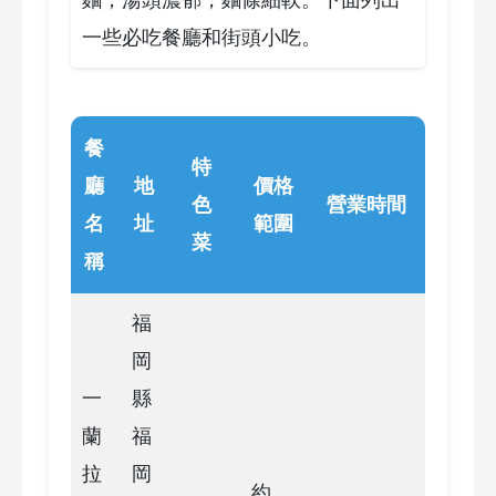
麵，湯頭濃郁，麵條細軟。下面列出
一些必吃餐廳和街頭小吃。
餐
特
廳
地
價格
色
營業時間
名
址
範圍
菜
稱
福
岡
一
縣
蘭
福
拉
岡
約