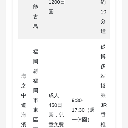
1200日
約
能
圓
10
古
分
島
鐘
從
福
博
岡
多
縣
海
站
福
之
搭
岡
中
成人
乘
市
9:30-
道
450日
JR
東
17:30（週
海
圓，兒
香
區
一休園）
濱
童免費
椎