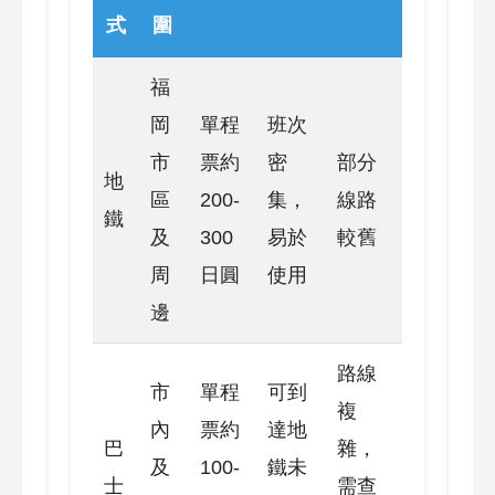
式
圍
福
岡
單程
班次
市
票約
密
部分
地
區
200-
集，
線路
鐵
及
300
易於
較舊
周
日圓
使用
邊
路線
市
單程
可到
複
內
票約
達地
巴
雜，
及
100-
鐵未
士
需查