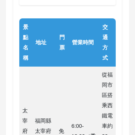
景
交
點
門
通
地址
營業時間
名
票
方
稱
式
從福
岡市
區搭
乘西
太
鐵電
宰
福岡縣
6:00-
車約
府
太宰府
免