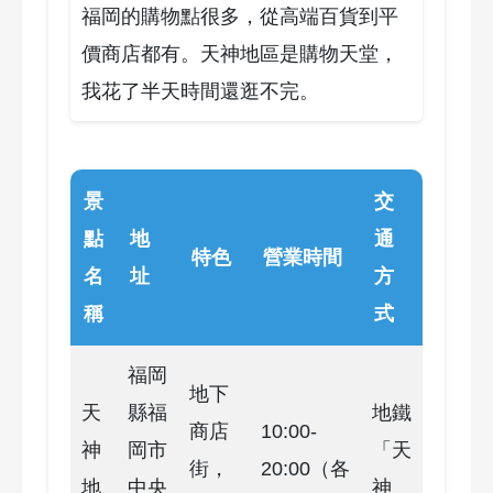
福岡的購物點很多，從高端百貨到平
價商店都有。天神地區是購物天堂，
我花了半天時間還逛不完。
景
交
點
地
通
特色
營業時間
名
址
方
稱
式
福岡
地下
天
縣福
地鐵
商店
10:00-
神
岡市
「天
街，
20:00（各
地
中央
神