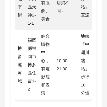
有服
店鋪不
下
區天
站」
飾、
同）
街
神2-
直達
美食
1-1
綜合
地鐵
福岡
購物
「中
博
縣福
中
洲川
多
岡市
心，
10:00-
端
運
博多
有電
21:00
站」
河
區住
影院
步行
城
吉1-
和表
10
2
演
分鐘