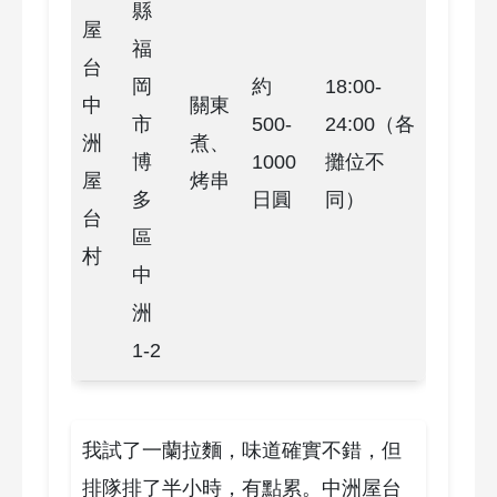
縣
屋
福
台
岡
約
18:00-
中
關東
市
500-
24:00（各
洲
煮、
博
1000
攤位不
屋
烤串
多
日圓
同）
台
區
村
中
洲
1-2
我試了一蘭拉麵，味道確實不錯，但
排隊排了半小時，有點累。中洲屋台