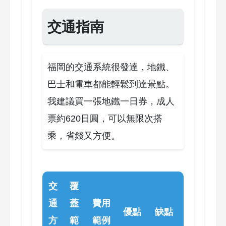
交通指南
福岡的交通系統很發達，地鐵、
巴士和電車都能輕鬆到達景點。
我建議買一張地鐵一日券，成人
票約620日圓，可以無限次搭
乘，省錢又方便。
交
覆
通
蓋
費用
優點
缺點
方
範
範例