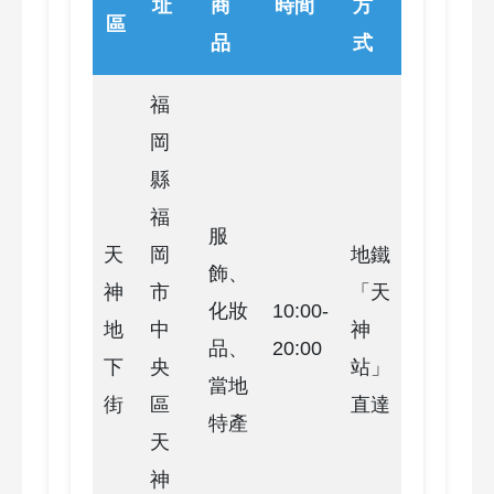
址
商
時間
方
區
品
式
福
岡
縣
福
服
天
岡
地鐵
飾、
神
市
「天
化妝
10:00-
地
中
神
品、
20:00
下
央
站」
當地
街
區
直達
特產
天
神