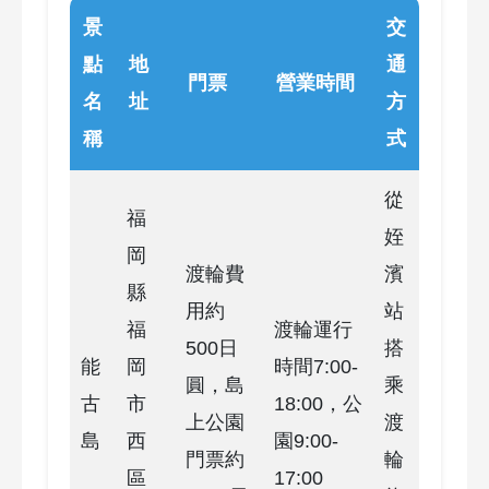
景
交
點
地
通
門票
營業時間
名
址
方
稱
式
從
福
姪
岡
渡輪費
濱
縣
用約
站
福
渡輪運行
500日
搭
能
岡
時間7:00-
圓，島
乘
古
市
18:00，公
上公園
渡
島
西
園9:00-
門票約
輪
區
17:00