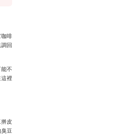
家咖啡
跳調回
可能不
在這裡
工擀皮
的臭豆