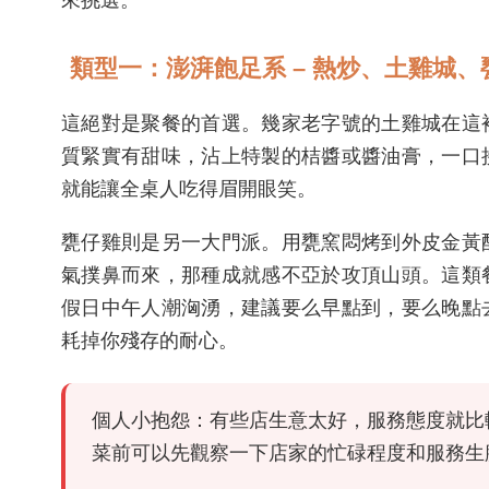
類型一：澎湃飽足系 – 熱炒、土雞城、
這絕對是聚餐的首選。幾家老字號的土雞城在這
質緊實有甜味，沾上特製的桔醬或醬油膏，一口
就能讓全桌人吃得眉開眼笑。
甕仔雞則是另一大門派。用甕窯悶烤到外皮金黃
氣撲鼻而來，那種成就感不亞於攻頂山頭。這類
假日中午人潮洶湧，建議要么早點到，要么晚點
耗掉你殘存的耐心。
個人小抱怨：有些店生意太好，服務態度就比
菜前可以先觀察一下店家的忙碌程度和服務生