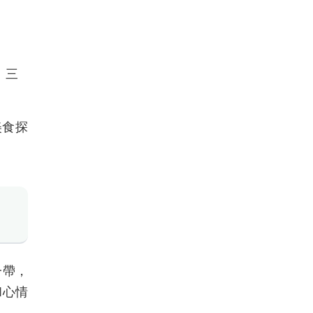
、三
美食探
一帶，
和心情