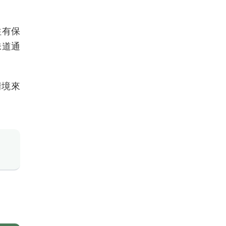
往有保
味道通
情境來
。