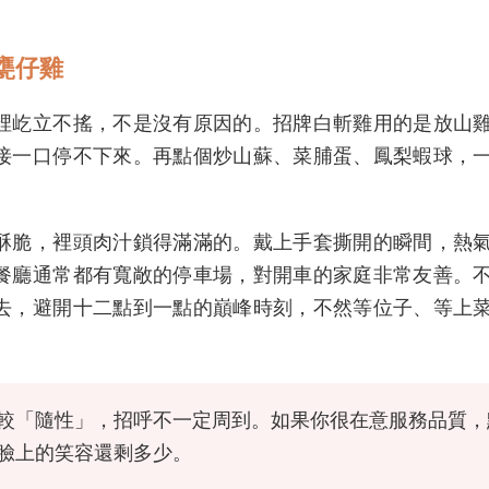
甕仔雞
裡屹立不搖，不是沒有原因的。招牌白斬雞用的是放山
接一口停不下來。再點個炒山蘇、菜脯蛋、鳳梨蝦球，
酥脆，裡頭肉汁鎖得滿滿的。戴上手套撕開的瞬間，熱
餐廳通常都有寬敞的停車場，對開車的家庭非常友善。
去，避開十二點到一點的巔峰時刻，不然等位子、等上
較「隨性」，招呼不一定周到。如果你很在意服務品質，
臉上的笑容還剩多少。