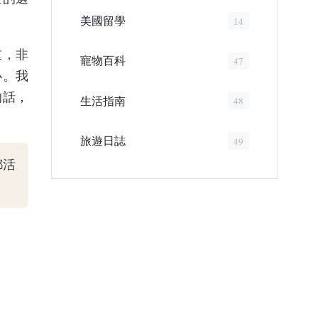
美國留學
14
重，非
寵物百科
47
小。我
的話，
生活指南
48
旅遊日誌
49
都活