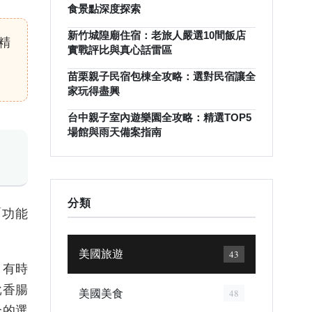
食景點深度探索
新竹城隍廟住宿：老旅人嚴選10間飯店
精
實戰評比與真心話雷區
苗栗親子民宿包棟全攻略：選對民宿讓全
家玩得盡興
台中親子室內遊樂園全攻略：精選TOP5
場館與雨天備案指南
分類
「功能
美國旅遊
43
，有時
批香腸
美國美食
48
全的選