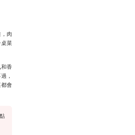
雞，肉
一桌菜
氣和香
不過，
菜都會
點