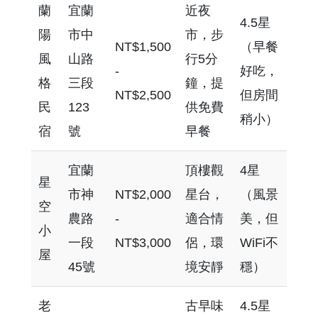
蘭
宜蘭
近夜
4.5星
陽
市中
市，步
NT$1,500
（早餐
風
山路
行5分
-
好吃，
格
三段
鐘，提
NT$2,500
但房間
民
123
供免費
稍小）
宿
號
早餐
宜蘭
頂樓觀
4星
星
市神
NT$2,000
星台，
（風景
空
農路
-
適合情
美，但
小
一段
NT$3,000
侶，環
WiFi不
屋
45號
境安靜
穩）
老
古早味
4.5星