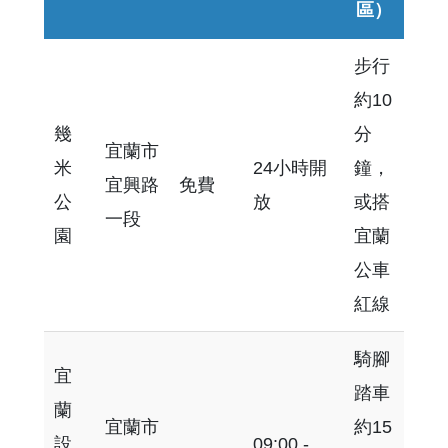
區）
步行
約10
幾
分
宜蘭市
米
24小時開
鐘，
宜興路
免費
公
放
或搭
一段
園
宜蘭
公車
紅線
騎腳
宜
踏車
蘭
宜蘭市
約15
設
09:00 -