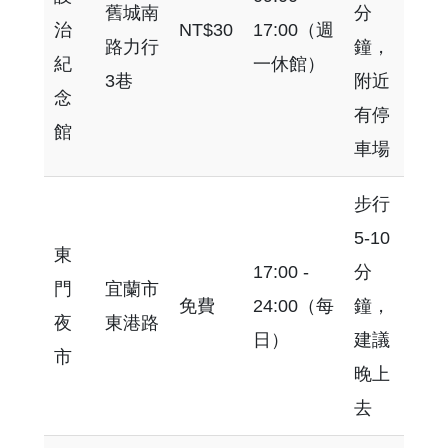
舊城南
分
治
NT$30
17:00（週
路力行
鐘，
紀
一休館）
3巷
附近
念
有停
館
車場
步行
5-10
東
17:00 -
分
門
宜蘭市
免費
24:00（每
鐘，
夜
東港路
日）
建議
市
晚上
去