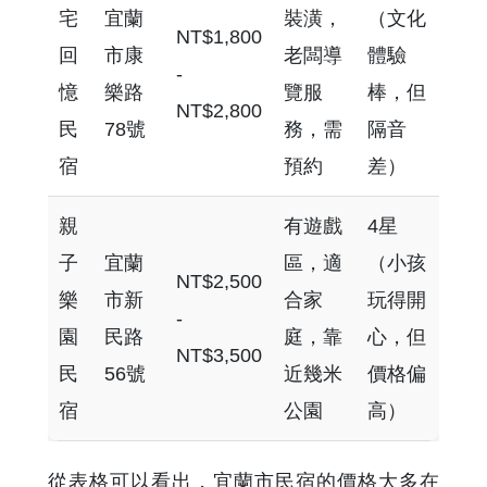
宅
宜蘭
裝潢，
（文化
NT$1,800
回
市康
老闆導
體驗
-
憶
樂路
覽服
棒，但
NT$2,800
民
78號
務，需
隔音
宿
預約
差）
親
有遊戲
4星
子
宜蘭
區，適
（小孩
NT$2,500
樂
市新
合家
玩得開
-
園
民路
庭，靠
心，但
NT$3,500
民
56號
近幾米
價格偏
宿
公園
高）
從表格可以看出，宜蘭市民宿的價格大多在