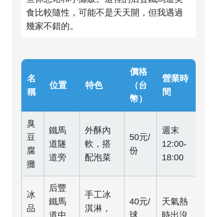
食比較隨性，可能不是天天開，但我遇過
幾家不錯的。
價格
名
營業時
位置
特色
（台
稱
間
幣）
臭
鐵馬
外酥內
週末
豆
50元/
道隧
軟，搭
12:00-
腐
份
道旁
配泡菜
18:00
攤
后豐
冰
手工冰
鐵馬
40元/
天氣熱
品
淇淋，
道中
球
時出沒