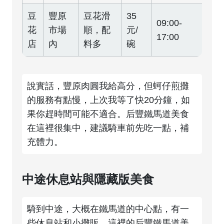
豆
豐原
豆花滑
35
09:00-
花
市場
順，配
元/
17:00
店
內
料多
碗
說實話，豐原肉圓我給高分，但蚵仔煎攤
的服務有點慢，上次我等了快20分鐘，如
果你趕時間可能不適合。后豐鐵馬道美食
在這裡很集中，建議騎車前先吃一點，補
充體力。
中途休息站與隱藏版美食
騎到中途，大概在鐵馬道的中心點，有一
些休息站和小攤販。這裡的后豐鐵馬道美