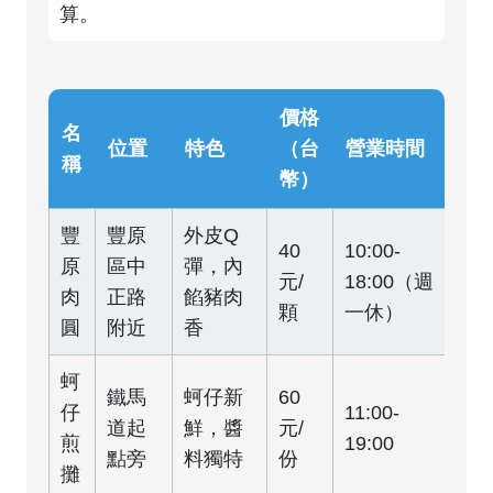
算。
價格
名
位置
特色
（台
營業時間
稱
幣）
豐
豐原
外皮Q
40
10:00-
原
區中
彈，內
元/
18:00（週
肉
正路
餡豬肉
顆
一休）
圓
附近
香
蚵
鐵馬
蚵仔新
60
仔
11:00-
道起
鮮，醬
元/
煎
19:00
點旁
料獨特
份
攤