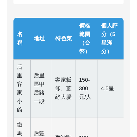
價格
個人評
名
範圍
分（5
地址
特色菜
稱
（台
星滿
幣）
分）
后
里
后里
客家粄
150-
客
區甲
條、薑
300
4.5星
家
后路
絲大腸
元/人
小
一段
館
鐵
馬
后豐