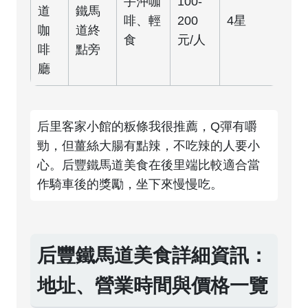
手沖咖
100-
道
鐵馬
啡、輕
200
4星
咖
道終
食
元/人
啡
點旁
廳
后里客家小館的粄條我很推薦，Q彈有嚼
勁，但薑絲大腸有點辣，不吃辣的人要小
心。后豐鐵馬道美食在後里端比較適合當
作騎車後的獎勵，坐下來慢慢吃。
后豐鐵馬道美食詳細資訊：
地址、營業時間與價格一覽