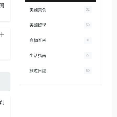
開
美國美食
32
美國留學
50
十
寵物百科
31
生活指南
27
旅遊日誌
50
創