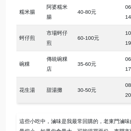
阿婆糯米
06
糯米腸
40-80元
腸
14
市場蚵仔
10
蚵仔煎
60-100元
煎
19
傳統碗粿
06
碗粿
35-60元
店
17
08
花生湯
甜湯攤
30-50元
20
這些小吃中，滷味是我最常回購的，老東門滷味