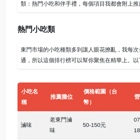
類：熱門小吃和伴手禮，每個項目我都會附上推
熱門小吃類
東門市場的小吃種類多到讓人眼花撩亂，我每次
通，所以這個排行榜可以幫你聚焦在精華上。以
小吃名
價格範圍（台
推薦攤位
營
稱
幣）
老東門滷
07
滷味
50-150元
味
18