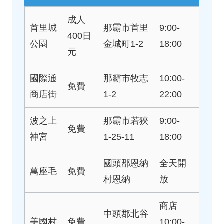
成人
首里城
那霸市首里
9:00-
400日
公園
金城町1-2
18:00
元
國際通
那霸市牧志
10:00-
免費
商店街
1-2
22:00
波之上
那霸市若狹
9:00-
免費
神宮
1-25-11
18:00
國頭郡恩納
全天開
萬座毛
免費
村恩納
放
商店
中頭郡北谷
美國村
免費
10:00-