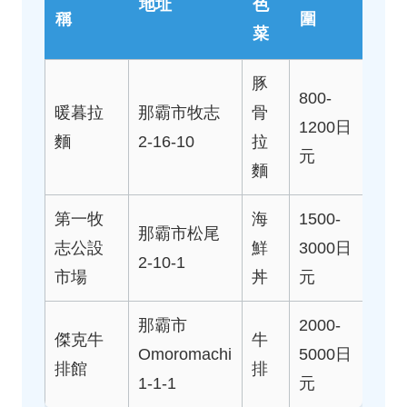
地址
色
稱
圍
菜
豚
800-
暖暮拉
那霸市牧志
骨
1200日
麵
2-16-10
拉
元
麵
第一牧
海
1500-
那霸市松尾
志公設
鮮
3000日
2-10-1
市場
丼
元
那霸市
2000-
傑克牛
牛
Omoromachi
5000日
排館
排
1-1-1
元