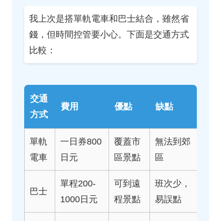
我上次是搭單軌電車和巴士結合，雖然省
錢，但時間控管要小心。下面是交通方式
比較：
交通
費用
優點
缺點
方式
單軌
一日券800
覆蓋市
無法到郊
電車
日元
區景點
區
單程200-
可到遠
班次少，
巴士
1000日元
程景點
易誤點