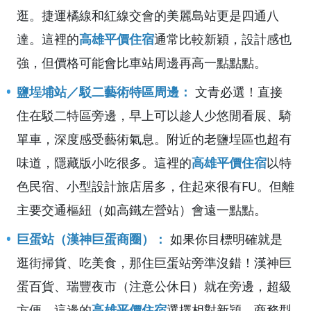
逛。捷運橘線和紅線交會的美麗島站更是四通八
達。這裡的
高雄平價住宿
通常比較新穎，設計感也
強，但價格可能會比車站周邊再高一點點點。
鹽埕埔站／駁二藝術特區周邊：
文青必選！直接
住在駁二特區旁邊，早上可以趁人少悠閒看展、騎
單車，深度感受藝術氣息。附近的老鹽埕區也超有
味道，隱藏版小吃很多。這裡的
高雄平價住宿
以特
色民宿、小型設計旅店居多，住起來很有FU。但離
主要交通樞紐（如高鐵左營站）會遠一點點。
巨蛋站（漢神巨蛋商圈）：
如果你目標明確就是
逛街掃貨、吃美食，那住巨蛋站旁準沒錯！漢神巨
蛋百貨、瑞豐夜市（注意公休日）就在旁邊，超級
方便。這邊的
高雄平價住宿
選擇相對新穎，商務型