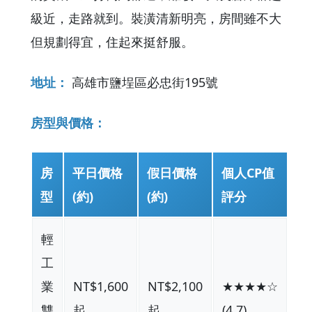
級近，走路就到。裝潢清新明亮，房間雖不大
但規劃得宜，住起來挺舒服。
地址：
高雄市鹽埕區必忠街195號
房型與價格：
房
平日價格
假日價格
個人CP值
型
(約)
(約)
評分
輕
工
業
NT$1,600
NT$2,100
★★★★☆
雙
起
起
(4.7)