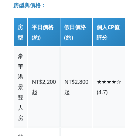
房型與價格：
房
平日價格
假日價格
個人CP值
型
(約)
(約)
評分
豪
華
港
NT$2,200
NT$2,800
★★★★☆
景
起
起
(4.7)
雙
人
房