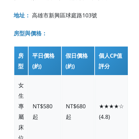
地址：
高雄市新興區球庭路103號
房型與價格：
房
平日價格
假日價格
個人CP值
型
(約)
(約)
評分
女
生
專
NT$580
NT$680
★★★★☆
屬
起
起
(4.8)
床
位