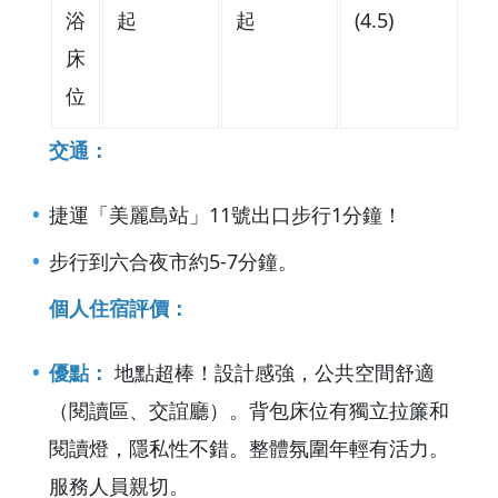
浴
起
起
(4.5)
床
位
交通：
捷運「美麗島站」11號出口步行1分鐘！
步行到六合夜市約5-7分鐘。
個人住宿評價：
優點：
地點超棒！設計感強，公共空間舒適
（閱讀區、交誼廳）。背包床位有獨立拉簾和
閱讀燈，隱私性不錯。整體氛圍年輕有活力。
服務人員親切。