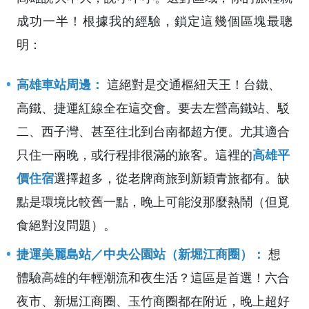
成功一半！根據我的經驗，鎖定這幾個區塊最聰
明：
高雄車站周邊：
這絕對是交通樞紐天王！台鐵、
高鐵、捷運紅線全在這交會。要去左營高鐵站、駁
二、西子灣、甚至往北到台南都超方便。尤其適合
只住一兩晚，或行程排很滿的旅客。這裡的
高雄平
價住宿
選擇超多，從老牌商旅到新穎青旅都有。缺
點是環境比較舊一點，晚上可能沒那麼熱鬧（但覓
食絕對沒問題）。
捷運美麗島站／中央公園站（新堀江商圈）：
想
體驗高雄的年輕潮流和夜生活？這區是首選！六合
夜市、新堀江商圈、玉竹商圈都在附近，晚上超好