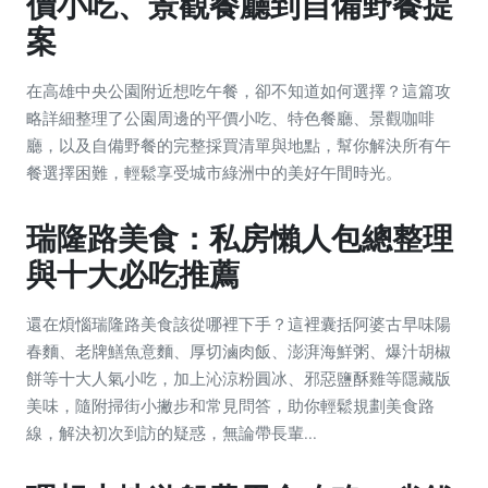
價小吃、景觀餐廳到自備野餐提
案
在高雄中央公園附近想吃午餐，卻不知道如何選擇？這篇攻
略詳細整理了公園周邊的平價小吃、特色餐廳、景觀咖啡
廳，以及自備野餐的完整採買清單與地點，幫你解決所有午
餐選擇困難，輕鬆享受城市綠洲中的美好午間時光。
瑞隆路美食：私房懶人包總整理
與十大必吃推薦
還在煩惱瑞隆路美食該從哪裡下手？這裡囊括阿婆古早味陽
春麵、老牌鱔魚意麵、厚切滷肉飯、澎湃海鮮粥、爆汁胡椒
餅等十大人氣小吃，加上沁涼粉圓冰、邪惡鹽酥雞等隱藏版
美味，隨附掃街小撇步和常見問答，助你輕鬆規劃美食路
線，解決初次到訪的疑惑，無論帶長輩...