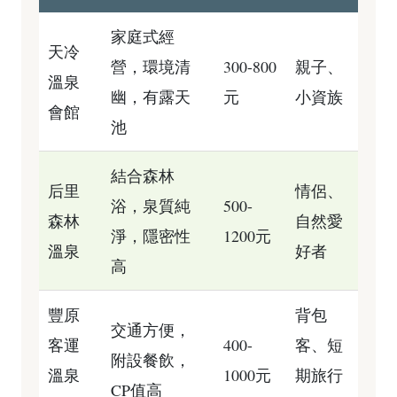
家庭式經
天冷
營，環境清
300-800
親子、
溫泉
幽，有露天
元
小資族
會館
池
結合森林
后里
情侶、
浴，泉質純
500-
森林
自然愛
淨，隱密性
1200元
溫泉
好者
高
豐原
背包
交通方便，
客運
400-
客、短
附設餐飲，
溫泉
1000元
期旅行
CP值高