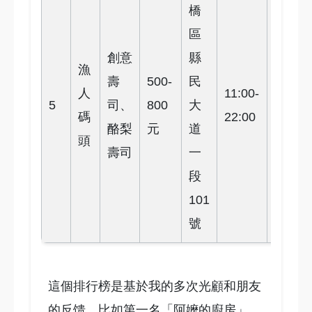
橋
區
創意
縣
漁
壽
500-
民
人
11:00-
4.1
5
司、
800
大
碼
22:00
星
酪梨
元
道
頭
壽司
一
段
101
號
這個排行榜是基於我的多次光顧和朋友
的反馈。比如第一名「阿嬤的廚房」，