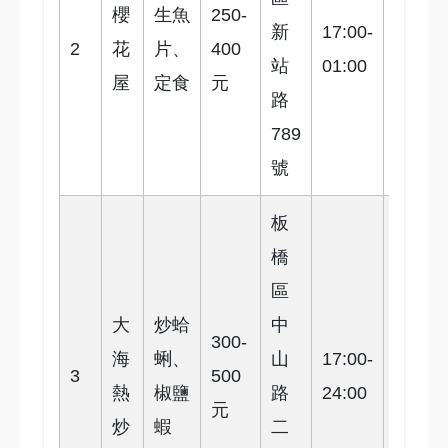
櫻
生魚
250-
新
17:00-
4.3
2
花
片、
400
站
01:00
星
屋
定食
元
路
789
號
板
橋
區
大
炒蛤
中
300-
海
蜊、
山
17:00-
4.0
3
500
熱
椒鹽
路
24:00
星
元
炒
蝦
二