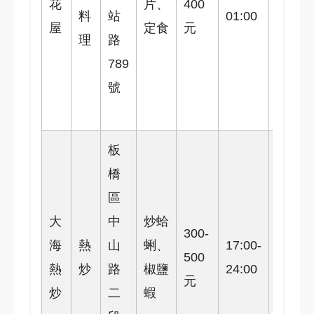
花
片、
400
4
料
站
01:00
步
屋
定食
元
理
路
行
789
3
號
分
鐘
板
橋
公
區
車
大
中
炒蛤
中
300-
海
熱
山
蜊、
17:00-
山
500
4
熱
炒
路
椒鹽
24:00
路
元
炒
二
蝦
站