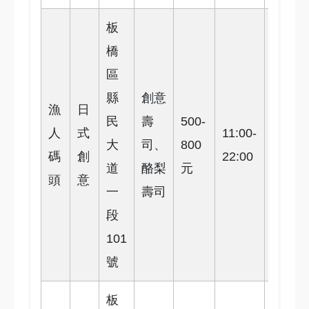
板
捷
橋
運
區
板
縣
創意
漁
日
橋
民
壽
500-
人
式
11:00-
站
大
司、
800
4
碼
創
22:00
步
道
酪梨
元
頭
意
行
一
壽司
8
段
分
101
鐘
號
板