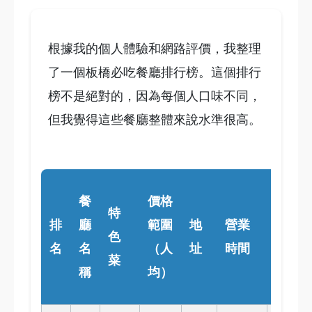
根據我的個人體驗和網路評價，我整理
了一個板橋必吃餐廳排行榜。這個排行
榜不是絕對的，因為每個人口味不同，
但我覺得這些餐廳整體來說水準很高。
個人
餐
價格
特
評分
排
廳
範圍
地
營業
色
（滿
名
名
（人
址
時間
菜
分5
稱
均）
星）