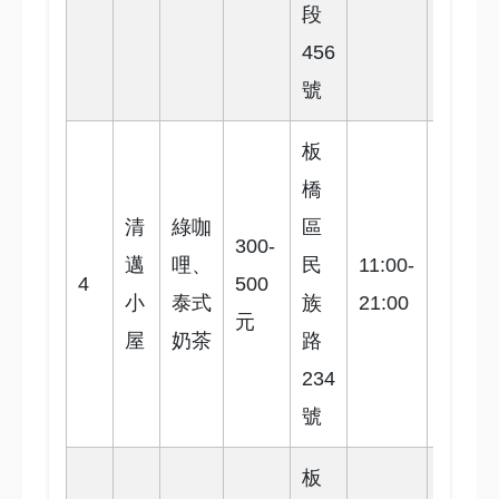
段
456
號
板
橋
清
綠咖
區
300-
邁
哩、
民
11:00-
4.2
4
500
小
泰式
族
21:00
星
元
屋
奶茶
路
234
號
板