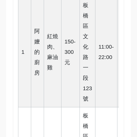
板
橋
區
阿
紅燒
文
嬤
150-
肉、
化
11:00-
4.5
1
的
300
麻油
路
22:00
星
廚
元
雞
一
房
段
123
號
板
橋
區