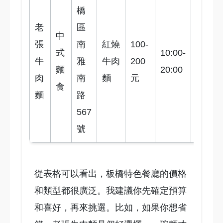
橋
公
老
區
車
中
張
南
紅燒
100-
南
式
10:00-
牛
雅
牛肉
200
雅
4
麵
20:00
肉
南
麵
元
站
食
麵
路
下
567
車
號
從表格可以看出，板橋特色餐廳的價格
和類型都很廣泛。我建議你先確定預算
和喜好，再來挑選。比如，如果你想省