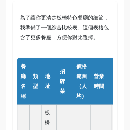
為了讓你更清楚板橋特色餐廳的細節，
我準備了一個綜合比較表。這個表格包
含了更多餐廳，方便你對比選擇。
餐
價格
交
招
廳
類
地
範圍
營業
通
牌
名
型
址
（人
時間
方
菜
稱
均）
式
板
捷
橋
運