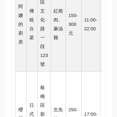
區
板
阿
傳
文
紅燒
橋
嬤
150-
統
化
肉、
11:00-
站
的
300
4
台
路
麻油
22:00
步
廚
元
菜
一
雞
行
房
段
5
123
分
號
鐘
捷
板
運
橋
板
日
區
橋
櫻
生魚
250-
式
新
17:00-
站