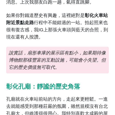
消息。上次我朋友白跑一趟，氣得直跳腳。
如果你對鐵道歷史有興趣，這裡絕對是
彰化火車站
附近景點走路
行程中不能錯過的一站。拍起照來也
很有復古感，我IG上那張火車頭與藍天的合照，到
現在還有人按讚。
說實話，扇形車庫的展示區有點小，如果期待像
博物館那樣豐富的互動設施，可能會小失望。但
它的歷史價值無可取代。
彰化孔廟：靜謐的歷史角落
孔廟就在火車站前站的方向，走起來更輕鬆。一進
去就能感受到那種莊嚴的氛圍，雖然規模沒有台北
孔廟大，但維護得很用心。我特別喜歡大成殿的屋