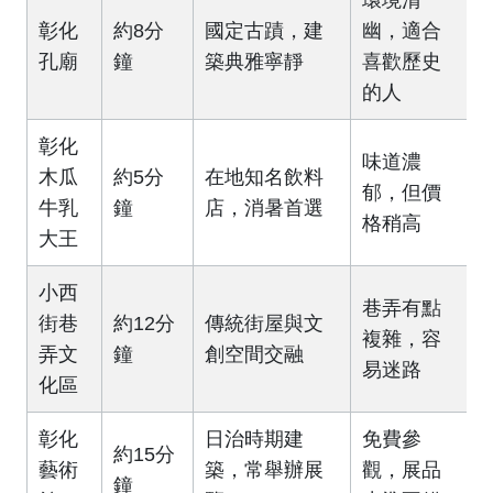
環境清
彰化
約8分
國定古蹟，建
幽，適合
孔廟
鐘
築典雅寧靜
喜歡歷史
的人
彰化
味道濃
木瓜
約5分
在地知名飲料
郁，但價
牛乳
鐘
店，消暑首選
格稍高
大王
小西
巷弄有點
街巷
約12分
傳統街屋與文
複雜，容
弄文
鐘
創空間交融
易迷路
化區
彰化
日治時期建
免費參
約15分
藝術
築，常舉辦展
觀，展品
鐘