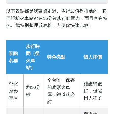
以下景點都是我實際走過、覺得最值得推薦的。它
們距離火車站都在15分鐘步行範圍內，而且各有特
色。我特別整理成表格，方便你快速比較：
步行時
景點
間（從
特色亮點
個人評價
名稱
火車
站）
全台唯一保存
彰化
維護得很
約10分
的扇形火車
扇形
好，但假
鐘
庫，鐵道迷必
車庫
日人稍多
訪