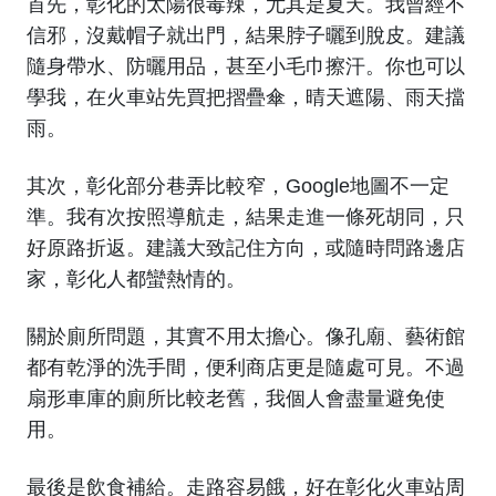
首先，彰化的太陽很毒辣，尤其是夏天。我曾經不
信邪，沒戴帽子就出門，結果脖子曬到脫皮。建議
隨身帶水、防曬用品，甚至小毛巾擦汗。你也可以
學我，在火車站先買把摺疊傘，晴天遮陽、雨天擋
雨。
其次，彰化部分巷弄比較窄，Google地圖不一定
準。我有次按照導航走，結果走進一條死胡同，只
好原路折返。建議大致記住方向，或隨時問路邊店
家，彰化人都蠻熱情的。
關於廁所問題，其實不用太擔心。像孔廟、藝術館
都有乾淨的洗手間，便利商店更是隨處可見。不過
扇形車庫的廁所比較老舊，我個人會盡量避免使
用。
最後是飲食補給。走路容易餓，好在彰化火車站周