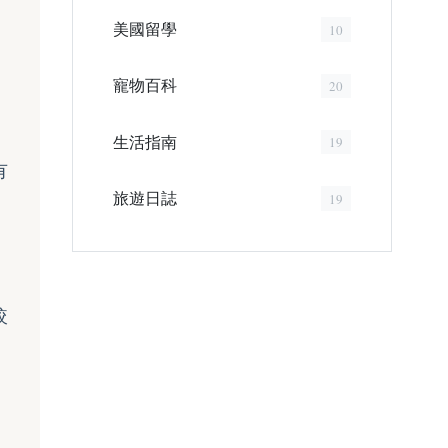
美國留學
10
寵物百科
20
。
生活指南
19
有
旅遊日誌
19
較