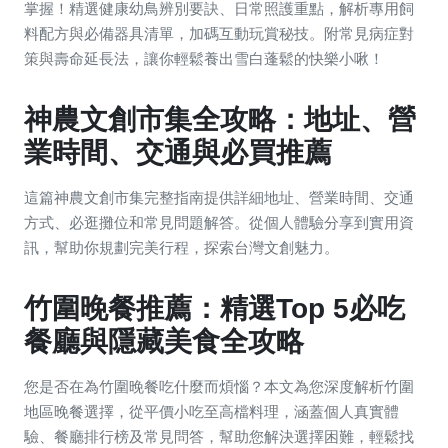
掌握！精選健康幼鳥辨別要訣、日常照護重點，解析專用飼
料配方與必備器具清單，加碼互動玩賞秘技。附常見病症對
策與壽命延長法，讓你輕鬆養出雪白蓬鬆的快樂小啾！
神農文創市集全攻略：地址、營
業時間、交通與必買推薦
這篇神農文創市集完整指南提供詳細地址、營業時間、交通
方式、必逛攤位和常見問題解答。從個人體驗分享到實用資
訊，幫助你規劃完美行程，探索台灣文創魅力。
竹圍晚餐推薦：精選Top 5必吃
餐廳與隱藏美食全攻略
您是否在為竹圍晚餐吃什麼而煩惱？本文為您深度解析竹圍
地區晚餐選擇，從平價小吃至高檔料理，涵蓋個人真實體
驗、餐廳排行榜及常見問答，幫助您解決選擇困難，輕鬆找