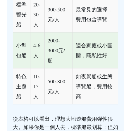
標準
20-
300-500
最常見的選擇，
觀光
30
元/人
費用包含導覽
船
人
2000-
小型
4-6
適合家庭或小團
3000元/
包船
人
體，隱私性好
船
特色
10-
如夜景船或生態
500-800
主題
15
導覽船，費用較
元/人
船
人
高
從表格可以看出，理想大地遊船費用彈性很
大。如果你是一個人去，標準船最划算；但如