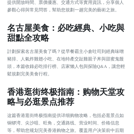
提供開放時間、票價優惠、交通方式等實用資訊，分享個人
參觀心得與常見問答，幫助您規劃一趟完美的藝術之旅。
名古屋美食：必吃經典、小吃與
甜點全攻略
計劃探索名古屋美食了嗎？從早餐霸主小倉吐司到經典味噌
豬排、人氣炸雞翅小吃、在地特產交趾雞親子丼與甜蜜鬼饅
頭，本篇收錄必吃排行榜、店家懶人包與探險Q&A，讓您輕
鬆規劃完美美食行程。
香港逛街终极指南：购物天堂攻
略与必逛景点推荐
这篇香港逛街终极指南提供详细购物攻略，包括必逛景点如
铜锣湾、尖沙咀、旺角，交通路线、营业时间、价格信息
等，帮助您规划完美香港购物之旅。覆盖用户决策前中后期