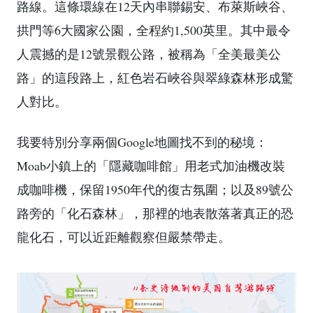
路線。這條環線在12天內串聯錫安、布萊斯峽谷、
拱門等6大國家公園，全程約1,500英里。其中最令
人震撼的是12號景觀公路，被稱為「全美最美公
路」的這段路上，紅色岩石峽谷與翠綠森林形成驚
人對比。
我要特別分享兩個Google地圖找不到的秘境：
Moab小鎮上的「隱藏咖啡館」用老式加油機改裝
成咖啡機，保留1950年代的復古氛圍；以及89號公
路旁的「化石森林」，那裡的地表散落著真正的恐
龍化石，可以近距離觀察但嚴禁帶走。