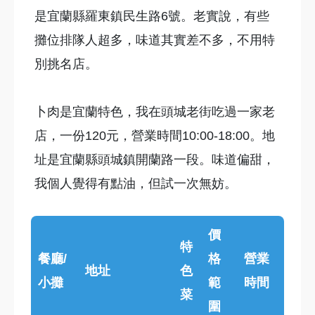
是宜蘭縣羅東鎮民生路6號。老實說，有些
攤位排隊人超多，味道其實差不多，不用特
別挑名店。
卜肉是宜蘭特色，我在頭城老街吃過一家老
店，一份120元，營業時間10:00-18:00。地
址是宜蘭縣頭城鎮開蘭路一段。味道偏甜，
我個人覺得有點油，但試一次無妨。
價
特
餐廳/
格
營業
地址
色
小攤
範
時間
菜
圍