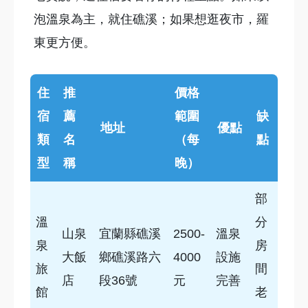
泡溫泉為主，就住礁溪；如果想逛夜市，羅
東更方便。
住
推
價格
宿
薦
範圍
缺
地址
優點
類
名
（每
點
型
稱
晚）
部
溫
分
山泉
宜蘭縣礁溪
2500-
溫泉
泉
房
大飯
鄉礁溪路六
4000
設施
旅
間
店
段36號
元
完善
館
老