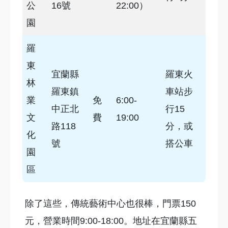
公
16號
22:00）
園
羅
東
宜蘭縣
羅東火
林
羅東鎮
車站步
業
免
6:00-
中正北
行15
文
費
19:00
路118
分，或
化
號
搭公車
園
區
除了這些，傳統藝術中心也很棒，門票150
元，營業時間9:00-18:00。地址在宜蘭縣五