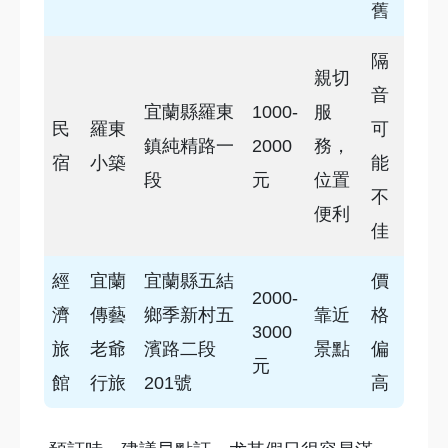
舊
隔
親切
音
宜蘭縣羅東
1000-
服
民
羅東
可
鎮純精路一
2000
務，
宿
小築
能
段
元
位置
不
便利
佳
經
宜蘭
宜蘭縣五結
價
2000-
濟
傳藝
鄉季新村五
靠近
格
3000
旅
老爺
濱路二段
景點
偏
元
館
行旅
201號
高