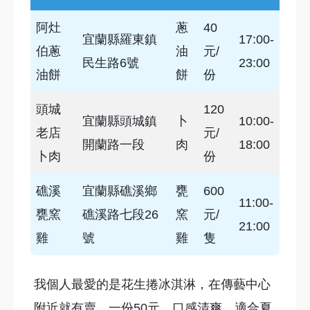
阿灶
蔥
40
宜蘭縣羅東鎮
17:00-
伯蔥
油
元/
民生路6號
23:00
油餅
餅
份
頭城
120
宜蘭縣頭城鎮
卜
10:00-
老店
元/
開蘭路一段
肉
18:00
卜肉
份
礁溪
宜蘭縣礁溪鄉
甕
600
11:00-
甕窯
礁溪路七段26
窯
元/
21:00
雞
號
雞
隻
我個人最愛的是花生捲冰淇淋，在傳藝中心
附近就有賣，一份50元。口感清爽，適合夏