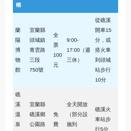
稱
從礁溪
蘭
宜蘭縣
開車15
全
陽
頭城鎮
9:00-
分，或
票
博
青雲路
17:00（週
搭火車
100
物
三段
三休）
到頭城
元
館
750號
站步行
10分
礁
溪
宜蘭縣
全天開放
礁溪火
溫
礁溪鄉
免
（部分設
車站步
泉
公園路
費
施到
行5分