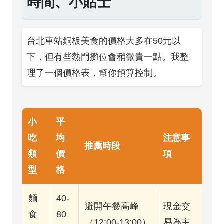
時間、小貼士
台北車站銅板美食的價格大多在50元以
下，但有些熱門攤位會稍微貴一點。我整
理了一個價格表，幫你預算控制。
小
平
吃
均
注意事
推薦時段
類
價
項
型
格
麵
40-
避開午餐高峰
現金交
食
80
（12:00-13:00）
易為主