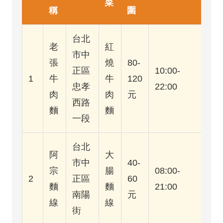
菜
稱
圍
台北
老
紅
市中
張
燒
80-
正區
10:00-
1
牛
牛
120
忠孝
22:00
肉
肉
元
西路
麵
麵
一段
台北
阿
大
市中
40-
宗
腸
08:00-
2
正區
60
麵
麵
21:00
南陽
元
線
線
街