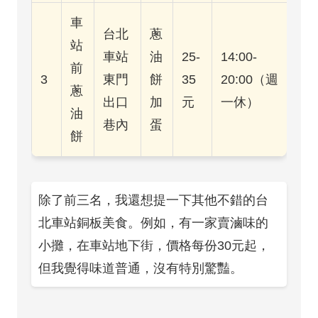
車
台北
蔥
站
車站
油
25-
14:00-
前
3
東門
餅
35
20:00（週
蔥
出口
加
元
一休）
油
巷內
蛋
餅
除了前三名，我還想提一下其他不錯的台
北車站銅板美食。例如，有一家賣滷味的
小攤，在車站地下街，價格每份30元起，
但我覺得味道普通，沒有特別驚豔。