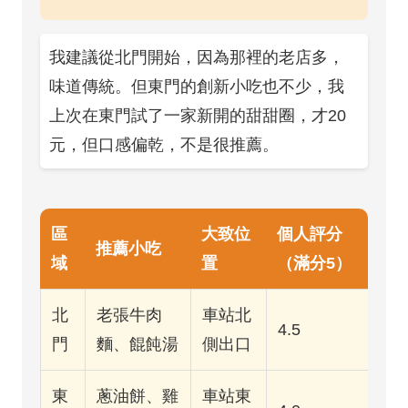
我建議從北門開始，因為那裡的老店多，
味道傳統。但東門的創新小吃也不少，我
上次在東門試了一家新開的甜甜圈，才20
元，但口感偏乾，不是很推薦。
區
大致位
個人評分
推薦小吃
域
置
（滿分5）
北
老張牛肉
車站北
4.5
門
麵、餛飩湯
側出口
東
蔥油餅、雞
車站東