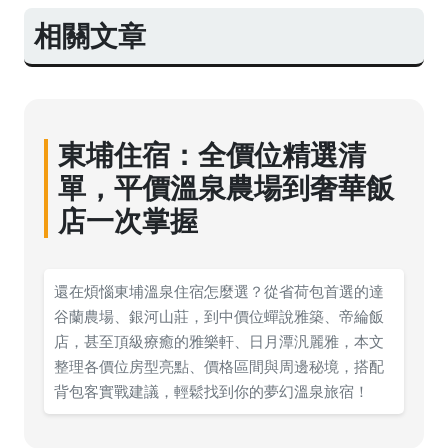
相關文章
東埔住宿：全價位精選清
單，平價溫泉農場到奢華飯
店一次掌握
還在煩惱東埔溫泉住宿怎麼選？從省荷包首選的達
谷蘭農場、銀河山莊，到中價位蟬說雅築、帝綸飯
店，甚至頂級療癒的雅樂軒、日月潭汎麗雅，本文
整理各價位房型亮點、價格區間與周邊秘境，搭配
背包客實戰建議，輕鬆找到你的夢幻溫泉旅宿！