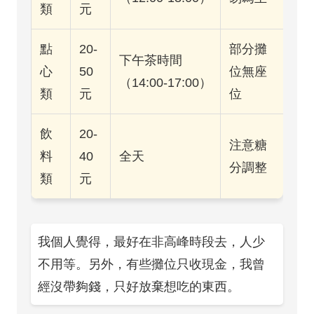
類
元
點
20-
部分攤
下午茶時間
心
50
位無座
（14:00-17:00）
類
元
位
飲
20-
注意糖
料
40
全天
分調整
類
元
我個人覺得，最好在非高峰時段去，人少
不用等。另外，有些攤位只收現金，我曾
經沒帶夠錢，只好放棄想吃的東西。