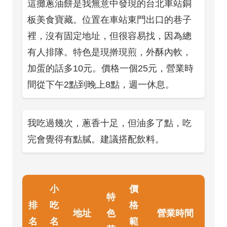
這攤蔥油餅是我無意中發現的台北車站銅
板美食寶藏。位置在車站東門出口的巷子
裡，沒有固定地址，但很容易找，因為總
有人排隊。特色是現擀現煎，外酥內軟，
加蛋的話多10元。價格一個25元，營業時
間從下午2點到晚上8點，週一休息。
我吃過幾次，蔥香十足，但油多了點，吃
完會覺得有點膩。建議搭配飲料。
小
價
特
排
吃
格
地址
色
營業時間
名
名
範