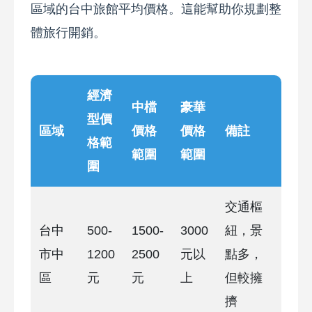
區域的台中旅館平均價格。這能幫助你規劃整
體旅行開銷。
經濟
中檔
豪華
型價
區域
價格
價格
備註
格範
範圍
範圍
圍
交通樞
台中
500-
1500-
3000
紐，景
市中
1200
2500
元以
點多，
區
元
元
上
但較擁
擠