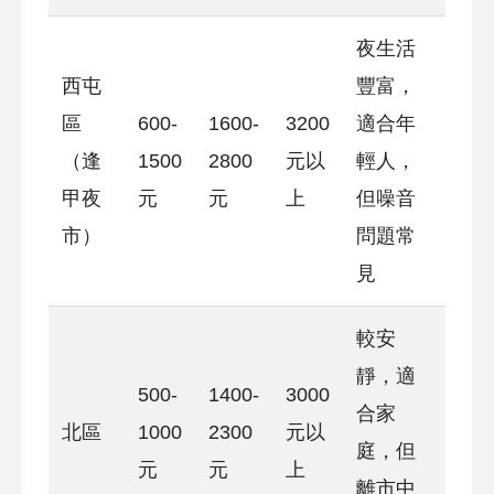
夜生活
西屯
豐富，
區
600-
1600-
3200
適合年
（逢
1500
2800
元以
輕人，
甲夜
元
元
上
但噪音
市）
問題常
見
較安
靜，適
500-
1400-
3000
合家
北區
1000
2300
元以
庭，但
元
元
上
離市中