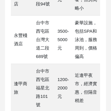
店
段94號
略小
台中市
豪華設施，
西屯區
3500-
包括SPA和
永豐棧
台灣大
5000
泳池，服務
酒店
道二段
元
周到，價格
689號
偏高
台中市
近逢甲夜
西屯區
1200-
逢甲商
市，經濟實
福星北
2000
旅
惠，但隔音
路101
元
稍差
號