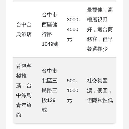
景觀佳，高
台中市
3000-
樓層視野
台中金
西區健
4500
好，適合商
典酒店
行路
元
務客，但早
1049號
餐選擇少
背包客
台中市
棧推
北區三
500-
社交氛圍
薦：台
民路三
1000
濃，便宜，
中漂鳥
段129
元
但隱私性低
青年旅
號
館