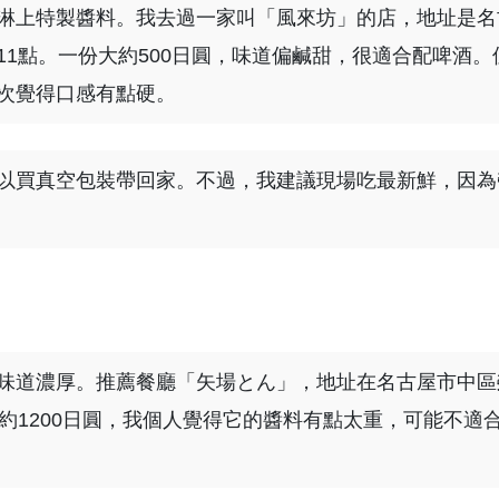
淋上特製醬料。我去過一家叫「風來坊」的店，地址是名
晚上11點。一份大約500日圓，味道偏鹹甜，很適合配啤酒。
次覺得口感有點硬。
以買真空包裝帶回家。不過，我建議現場吃最新鮮，因為
味道濃厚。推薦餐廳「矢場とん」，地址在名古屋市中區
一份約1200日圓，我個人覺得它的醬料有點太重，可能不適