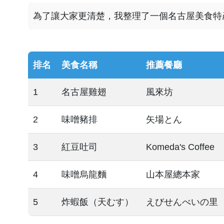
為了讓大家更清楚，我整理了一個名古屋美食特
排名
美食名稱
推薦餐廳
1
名古屋雞翅
風來坊
2
味噌豬排
矢場とん
3
紅豆吐司
Komeda's Coffee
4
味噌烏龍麵
山本屋總本家
5
炸蝦飯（天むす）
えびせんべいの里