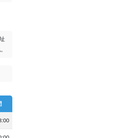
址
地。
間
8:00
0:00