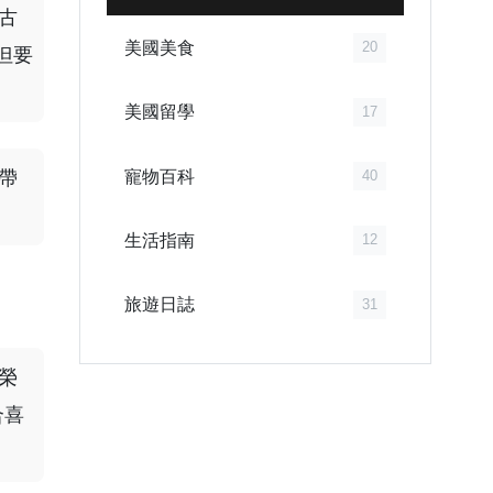
古
美國美食
20
但要
美國留學
17
寵物百科
帶
40
生活指南
12
旅遊日誌
31
榮
合喜