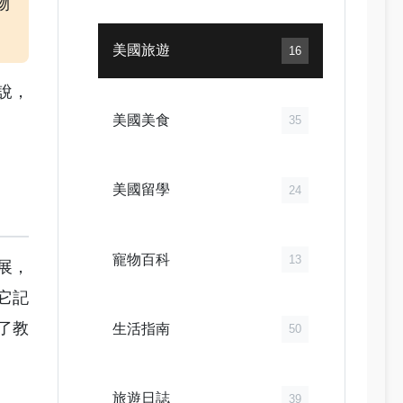
物
美國旅遊
16
說，
美國美食
35
美國留學
24
寵物百科
13
展，
它記
了教
生活指南
50
旅遊日誌
39