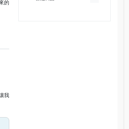
來的
讓我