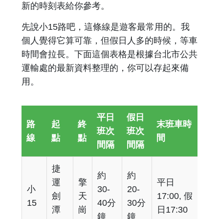
新的時刻表給你參考。
先說小15路吧，這條線是遊客最常用的。我
個人覺得它算可靠，但假日人多的時候，等車
時間會拉長。下面這個表格是根據台北市公共
運輸處的最新資料整理的，你可以存起來備
用。
平日
假日
路
起
終
末班車時
班次
班次
線
點
點
間
間隔
間隔
捷
約
約
運
擎
平日
小
30-
20-
劍
天
17:00, 假
15
40分
30分
潭
崗
日17:30
鐘
鐘