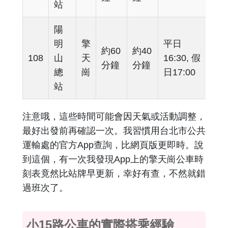
站
陽
明
擎
平日
約60
約40
108
山
天
16:30, 假
分鐘
分鐘
總
崗
日17:00
站
注意哦，這些時間可能會因天氣或活動調整，
最好出發前再確認一次。我習慣用台北市公共
運輸處的官方App查詢，比網頁版更即時。說
到這個，有一次我發現App上的擎天崗公車時
刻表竟然比站牌早更新，幸好有查，不然就錯
過班次了。
小15路公車的實際搭乘經驗