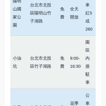
陽明
台北市北投
車
山國
免
全天
區陽明山竹
紅5
家公
費
開放
子湖路
或
園
260
園
區
小油
台北市北投
免
9:00-
內
坑
區竹子湖路
費
16:30
接
駁
車
公
花季
車