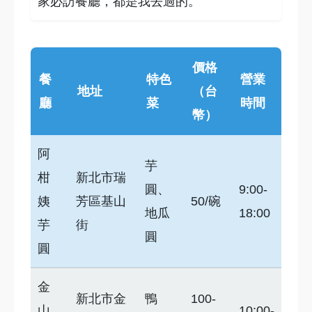
家必訪餐廳，都是我去過的。
價格
餐
特色
營業
地址
（台
廳
菜
時間
幣）
阿
芋
柑
新北市瑞
圓、
9:00-
姨
芳區基山
50/碗
地瓜
18:00
芋
街
圓
圓
金
新北市金
鴨
100-
山
10:00-