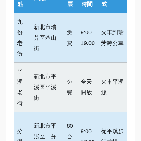
點
票
時間
式
九
新北市瑞
份
免
9:00-
火車到瑞
芳區基山
老
費
19:00
芳轉公車
街
街
平
新北市平
溪
免
全天
火車平溪
溪區平溪
老
費
開放
線
街
街
十
新北市平
80
分
9:00-
從平溪步
溪區十分
台