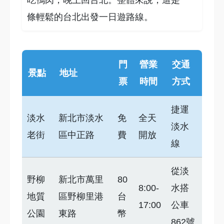
吃鴨肉，晚上回台北。整體來說，這是一
條輕鬆的台北出發一日遊路線。
門
營業
交通
景點
地址
票
時間
方式
捷運
淡水
新北市淡水
免
全天
淡水
老街
區中正路
費
開放
線
從淡
野柳
新北市萬里
80
8:00-
水搭
地質
區野柳里港
台
17:00
公車
公園
東路
幣
862號