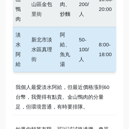
山區金包
肉、
200/
鴨
20:00
里街
炒麵
人
肉
淡
阿
新北市淡
50-
水
給、
8:00-
水區真理
100/
阿
魚丸
18:00
街
人
給
湯
我個人最愛淡水阿給，但最近價格漲到60
台幣，我覺得有點貴。金山鴨肉的分量
足，但環境普通，有時要排隊。