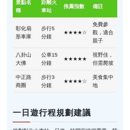
景點名
距離火
推薦指數
備註
稱
車站
免費參
彰化扇
步行5
★★★★☆
觀，適合
形車庫
分鐘
親子
八卦山
公車15
視野佳，
★★★★★
大佛
分鐘
但需爬坡
中正路
步行3
美食集中
★★★★☆
商圈
分鐘
地
一日遊行程規劃建議