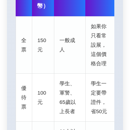
幣）
如果你
只看常
全
150
一般成
設展，
票
元
人
這個價
格合理
學生、
學生一
優
100
軍警、
定要帶
待
元
65歲以
證件，
票
上長者
省50元