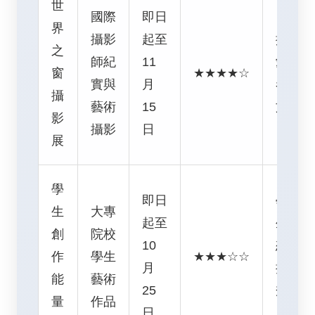
世
國際
即日
界
攝影
起至
攝影
之
師紀
11
愛好
窗
★★★★☆
實與
月
者、
攝
藝術
15
文青
影
攝影
日
展
學
即日
學
生
大專
起至
生、
創
院校
10
想支
作
學生
★★★☆☆
月
持新
能
藝術
25
秀的
量
作品
日
人