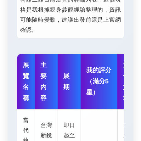
格是我根據親身參觀經驗整理的，資訊
可能隨時變動，建議出發前還是上官網
確認。
展
主
適
我的評分
覽
要
展
合
（滿分5
名
內
期
族
星）
稱
容
群
當
台灣
即日
年輕
代
新銳
起至
族
藝