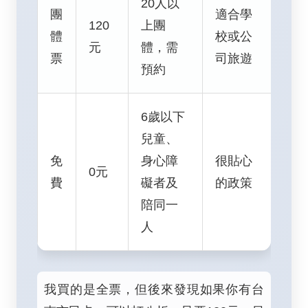
20人以
團
適合學
120
上團
體
校或公
元
體，需
票
司旅遊
預約
6歲以下
兒童、
免
身心障
很貼心
0元
費
礙者及
的政策
陪同一
人
我買的是全票，但後來發現如果你有台