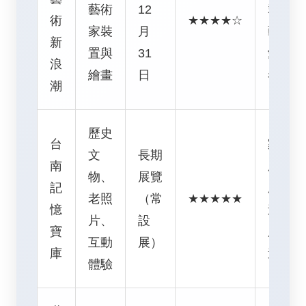
藝術
12
群、
術
★★★★☆
家裝
月
藝術
新
置與
31
愛好
浪
繪畫
日
者
潮
歷史
台
家
文
長期
南
庭、
物、
展覽
記
歷史
老照
（常
★★★★★
憶
迷、
片、
設
寶
所有
互動
展）
庫
遊客
體驗